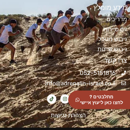
מידע מומלץ
מדריכים
יום סיירות
גיבוש מטכל
גיבוש שייטת
צרו קשר
052-5151816
info@adrenalin-israel.co.il
מתלבטים ?
לחצו כאן ליעוץ איישי
הצהרת נגישות