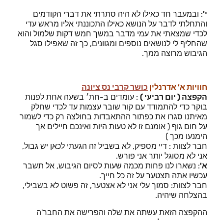
י'
: ובמעבר חד כאילו לא היה סתרתי את דברי הקודמים
והתחלתי לדבר על הנושא כאילו התכוננתי אליו מראש עדי
לכדי שמצאתי את עמי מדבר במשך חמש דקות שלמול והוא
שהחליף לי לנושאים נוספים ומגוונים, כך זה שאפילו סגל
הגיבוש מרוצה ממך.
חוויות א' אדרנלין
כושר קרבי נס ציונה
הקפצה ( יום רביעי )
: עומדים ב-חת׳ בשעה אחת לפנות
בוקר כדי להתמודד עם קור שובר עצמות עד לכדי שחלק
מאיתנו סגרו את כפתור ההתאבדות בחולצה רק כדי לשמור
על חום גוף ( אומנם זו לא טעות היות ואינכם חיילים אך
הימנעו מכך )
חבר לצוות : דיי מספיק, לא בשביל זה הגעתי לכאן יש גבול,
אני לא מסוגל יותר אני פורש.
א'
: נשארו לנו פחות מכמה שעות לסיום הגיבוש, אל תשבר
עכשיו אתה תצטער על זה כל חייך.
חבר לצוות: סמוך עלי אני לא אצטער, זה פשוט לא בשבילי,
בהצלחה שיהיה.
ההקפצה הזאת עשתה את שלה והפרישה את החבר'ה