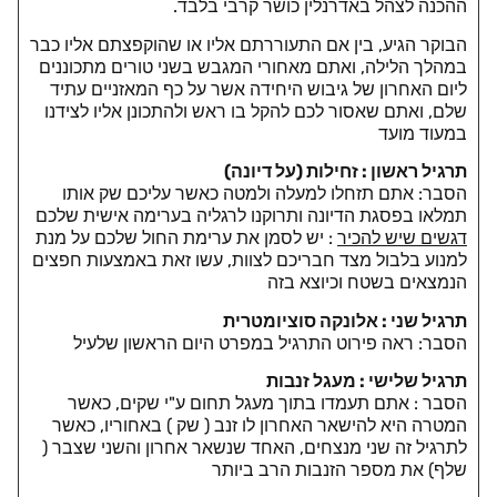
ההכנה לצהל באדרנלין כושר קרבי בלבד.
הבוקר הגיע, בין אם התעוררתם אליו או שהוקפצתם אליו כבר
במהלך הלילה, ואתם מאחורי המגבש בשני טורים מתכוננים
ליום האחרון של גיבוש היחידה אשר על כף המאזניים עתיד
שלם, ואתם שאסור לכם להקל בו ראש ולהתכונן אליו לצידנו
במעוד מועד
תרגיל ראשון : זחילות (על דיונה)
הסבר: אתם תזחלו למעלה ולמטה כאשר עליכם שק אותו
תמלאו בפסגת הדיונה ותרוקנו לרגליה בערימה אישית שלכם
דגשים שיש להכיר
: יש לסמן את ערימת החול שלכם על מנת
למנוע בלבול מצד חבריכם לצוות, עשו זאת באמצעות חפצים
הנמצאים בשטח וכיוצא בזה
תרגיל שני : אלונקה סוציומטרית
הסבר: ראה פירוט התרגיל במפרט היום הראשון שלעיל
תרגיל שלישי : מעגל זנבות
הסבר : אתם תעמדו בתוך מעגל תחום ע"י שקים, כאשר
המטרה היא להישאר האחרון לו זנב ( שק ) באחוריו, כאשר
לתרגיל זה שני מנצחים, האחד שנשאר אחרון והשני שצבר (
שלף) את מספר הזנבות הרב ביותר