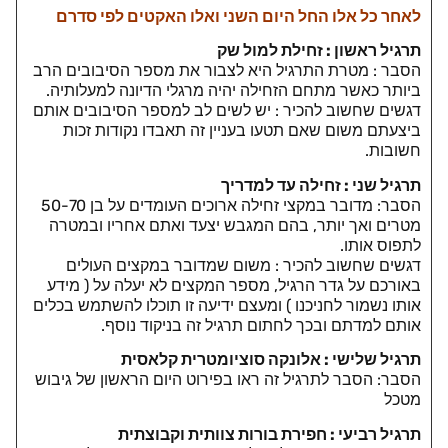
לאחר כל אלו החל היום השני ואלו האקטים לפי סדרם
תרגיל ראשון : זחילת למול שק
הסבר : מטרת התרגיל היא לצבור את מספר הסיבובים הרב
ביותר כאשר מתחם הזחילה יהיה מרגלי הדיונה למעלותיה.
דגשים שחשוב להכיר : יש לשים לב למספר הסיבובים אותם
ביצעתם משום שאם תטעו בעניין זה תאבדו נקודות זכות
חשובות.
תרגיל שני : זחילה עד למדריך
הסבר: מדובר במקצי זחילה ארוכים העומדים על בן 50-70
מטרים ואך יותר, בהם המגבש יצעד ואתם אחריו ובמטרה
לתפוס אותו.
דגשים שחשוב להכיר : משום שמדובר במקצים העולים
באורכם על גדר הרגיל, מספר המקצים לא יעלה על ( מידע
אותו נשמור לחניכנו ) ומעצם ידיעה זו תוכלו להשתמש בכלים
אותם למדתם ובכך לחתום תרגיל זה בניקוד נוסף.
תרגיל שלישי : אלונקה סוציומטרית קלאסית
הסבר: הסבר לתרגיל זה ראו בפירוט היום הראשון של גיבוש
מטכל
תרגיל רביעי : חפירת בורות צוותית וקבוצתית