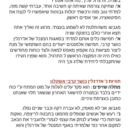
בשנית, זה גדול עליך, מה אתה אומר?
א'
: שתיקה צורמת שאיתה קו חשיבה אחד, עברתי קשה מזה,
למדתי טוב מזה ורכשתי יכולות גבוהות שיאפשרו לי לנצח את
הסיטואציה, אני אסיים ראשון.
מגבש: משהחלטת לא לשמוע בעצתי, מרגע זה ואליך אתה
תצא אחרי כולם בהזנקה שניה
א'
: חמישה כלים אותם למדתי בסאגות המנכל של אדרנלין
כושר קרבי, חמישה אלמנטים ייעודים בהם השתמשי על מנת
ליצור מציאות בה אקפוץ מאפס למאה ולצד כוחות מחודשים
כאילו היה זה המקצה הראשון ל התרגיל, והוא שפניו העידו
שהתקבלתי ליחידת שלדג וכך היה
חוויות נ' אדרנלין
כושר קרבי אשקלון
מתלה שזיפים
: הוא פקד עלינו לעלות על מוט המתח ע"י כוח
ידיים בלבד ובמטרה להישאר האחרון שנשאר תלוי שאנחנו
כמובן בעצימת עיניים.
מגבש: אני לא מאמין, לא עברה דקה וכבר שניים נפלו.
נ'
: רעש של אנשים שנופלים מהמוט בחבטה לריצפה, נאקות
וגניחות כדי שאדע לנתק את עצמי לגמרי ולהעביר את הכאב
למקום אחר כפי שלמדתי באגף המנטלי של אדרנלין והוא