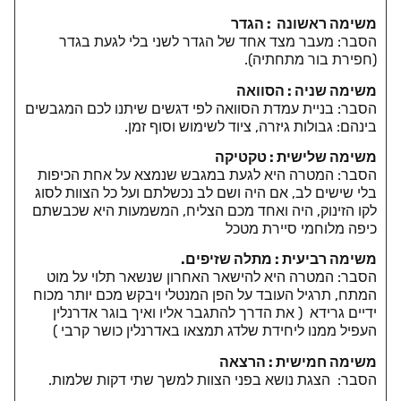
משימה ראשונה : הגדר
הסבר: מעבר מצד אחד של הגדר לשני בלי לגעת בגדר
(חפירת בור מתחתיה).
משימה שניה : הסוואה
הסבר: בניית עמדת הסוואה לפי דגשים שיתנו לכם המגבשים
בינהם: גבולות גיזרה, ציוד לשימוש וסוף זמן.
משימה שלישית : טקטיקה
הסבר: המטרה היא לגעת במגבש שנמצא על אחת הכיפות
בלי שישים לב, אם היה ושם לב נכשלתם ועל כל הצוות לסוג
לקו הזינוק, היה ואחד מכם הצליח, המשמעות היא שכבשתם
כיפה מלוחמי סיירת מטכל
משימה רביעית : מתלה שזיפים.
הסבר: המטרה היא להישאר האחרון שנשאר תלוי על מוט
המתח, תרגיל העובד על הפן המנטלי ויבקש מכם יותר מכוח
ידיים גרידא ( את הדרך להתגבר אליו ואיך בוגר אדרנלין
העפיל ממנו ליחידת שלדג תמצאו באדרנלין כושר קרבי )
משימה חמישית : הרצאה
הסבר: הצגת נושא בפני הצוות למשך שתי דקות שלמות.