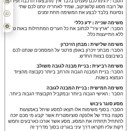
הסבר: ידגימו לכם פעמים בלבד איך מתבצעת הרכבה ופירוק
של רובה מסוג קלשניקוב, שמיד לאחריה ינתנו לכם שתי
נסיונות בלבד לבצע את המשימה תחת זמנים
משימה שנייה : ידע כללי
הסבר: "ארץ עיר" לכתוב את כל הערים המתחילות באות ט' –
ללא התייעצות כלל.
משימה שלישית : מבחן הזיכרון
הסבר: מבחני זיכרון באופן פרטני על המסמכים שנתנו לכם
בשיבוצם בצוות החדש.
משימה רביעית : בניית מבנה לגובה משולב
הסבר: בניית המבנה הגבוה והרחב ביותר כקבוצה מהציוד
הנמצא בשטח.
משימה חמישית : בניית המבנה לגובה
הסבר : האישי הגבוה ביותר ובמקביל הקבוצתי הגבוה ביותר.
מסע סוגר גיבוש
הסבר: בסוף משימות אלו תצאו למסע שיחל באמצעות
מקצה בודד של אלונקה סוציומטרית אשר יקבע מי מכם יזכה
להתחיל תחתיה את המסע, מסע אשר אורכו כארבעים וחמש
דקות עליו תקראו דרך עיני בוגרינו בסוך מדריך זה