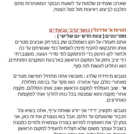
שארכו שעתיים שלמות עד לשעות הבוקר המאוחרות מהם
הולבנו לביצוע ראיונות מול סגל הצוות.
חוויות א' אדרנלין
כושר קרבי גבעתיים
ספרינטים ( צוות חדש יום שלישי )
:
אתם תעמדו על הקו כשמולכם שק במרחק שבעים מטרים
אותו תתבקשו להקיף מימין לשמאל כפי שעשיתם עד כה
ולחזור לקו הזינוק כדי להתמקם לפי סדרי הגעה, משצברתי
רף יציב וחזק על המקום הראשון בארבעת המקצים הפותחים,
הוא החליט לעשות לזה סוף.
מגבש מיחידת שלדג : מעכשיו אתה מתחיל חמישה מטרים
מאחורי כולם, עוף אחורה הוא פקד עלי בנימה מזלזלת.
א'
: שוב העפלתי למקום הראשון ושוב אותו הסללום, מקצה
אחרי מקצה והוא שמנסה בכל כוחו להדוך אותי למקומות
האחרונים.
מגבש: תקשיב ידידי אני יודע שאתה עייף, אתה בשיא וכל
הכבוד שהגעתם עד הלום, אבל בוא נעצורק את זה כאן, אני
נותן לך את האופציה לפרוש בצורה עצמאית ולסיים כמנצח
בשביל עצמך משום שלא תצליח להעפיל למקום הראשון