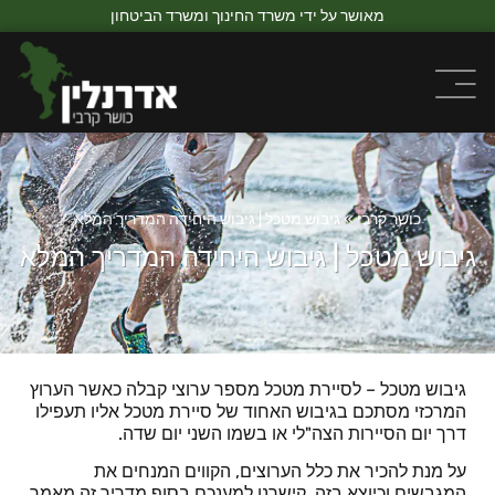
מאושר על ידי משרד החינוך ומשרד הביטחון
כושר קרבי
»
גיבוש מטכל | גיבוש היחידה המדריך המלא
גיבוש מטכל | גיבוש היחידה המדריך המלא
גיבוש מטכל – לסיירת מטכל מספר ערוצי קבלה כאשר הערוץ
המרכזי מסתכם בגיבוש האחוד של סיירת מטכל אליו תעפילו
דרך יום הסיירות הצה"לי או בשמו השני יום שדה.
על מנת להכיר את כלל הערוצים, הקווים המנחים את
המגבשים וכיוצא בזה, קישרנו למענכם בסוף מדריך זה מאמר