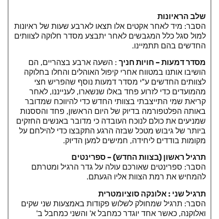
שלב הראיונות
הסבר: מיד לאחר אקטים אלו תצאו לארבע שעות של ראיונות
למול סגל כלל המגבשים לאחר יתבצע מסדר חלוקה לצוותים
החדשים בהם תתמיינו.
מסדר דמעות – חויות חניך
:
השעה ארבע בצהריים, הם
הושיבו אותנו במטווח אחרי קיפול האוהלים והחלו בחלוקה
לצוותים החדשים ע"י מסדר דמעות נוסף שהפריש חצי
מהמועדים כדי לזרוע פחד באלו שנשארו, לענייננו,
לאחר
קריאת שמי התייצבתי בצוותי החדש כדי להיווכח שמדובר
באותה הפלטפורמה בדיוק של היום הראשון, פחד והססנות
שמניעים את כולם לנוכח העובדה כי מדובר באנשים החזקים
ביותר של גיבוש מטכל שבזה הרגע התקבצו כדי להילחם על
מקומות בודדים ליחידה, חמישים למען הדיוק.
תרגיל ראשון (בצוות החדש) – ספרינטים
הסבר: ספרינטים שאורכם עולה על גדר הרגיל ומטרתם
להמחיש את רמת הצוות אליו הגעתם.
תרגיל שני : אלונקה סוציומטרית
הסבר: תרגיל שמחולק לשלוש פקודות באמצעות שני שקים
ואלוקנה, כאשר אחד יוגדר כמחבל א' והשני כמחבל ב'