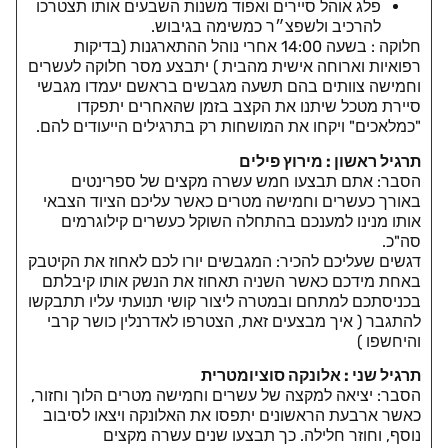
פלג אוהל סיירים ואפוד משנות השבעים אותו תצטרכו
להרכיב ולשפצ״ר כמשימה בגיבוש.
חלוקה : בשעה 14:00 אחרי נוהל ההתארגנות (בדיקות
רפואיות וארוחה אישית מהבית ) יתבצע מסר חלוקה לעשרים
וחמישה צוותים בהם תשעה מגבשים בראשם יעמדו מגבשי
סיירת מטכל שיתנו את הקצב בזמן שהאחרים יתפקדו
"כמלאכים" ויקחו את המושחות רק בתרגילים הייעודים להם.
תרגיל ראשון : מירוץ פילים
הסבר: אתם תבצעו חמש עשרה מקצים של ספרינטים
באורך כעשרים וחמישה מטרים כאשר עליכם הציוד הצבאי
אותו מנינו למענכם בהתחלה השוקל כעשרים קילוגרמים
סה"כ.
דגשים שעליכם להכיר: המגבשים יורו לכם לאחוז את הקיטבק
באחת מידכם כאשר השניה תאחוז את הנשק אותו קיבלתם
בכניסתכם למתחם ובמטרה ליצור קושי תנועתי עליו תתבקשו
להתגבר ( איך מבצעים זאת, הצטרפו לאדרנלין כושר קרבי
והיחשפו )
תרגיל שני : אלונקה סוציומטרית
הסבר: יציאה למקצה של עשרים וחמישה מטרים הלוך וחזור,
כאשר ארבעת הראשונים יתפסו את האלונקה ויצאו לסיבוב
נוסף, וחוזר חלילה. כך תבצעו שנים עשרה מקצים