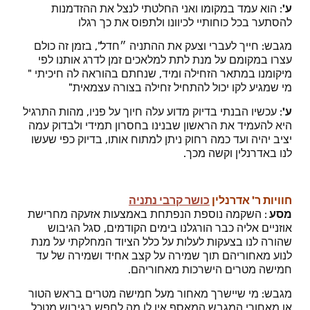
ע'
: הוא עמד במקומו ואני החלטתי לנצל את ההזדמנות
להסתער בכל כוחותיי לכיוונו ולתפוס את כך רגלו
מגבש: חייך לעברי וצעק את ההתניה ״חדל", בזמן זה כולם
עצרו במקומם על מנת לתת למלאכים זמן לדרג אותנו לפי
מיקומנו במתאר הזחילה ומיד, שנחתם בהוראה לה חיכיתי "
מי שמגיע לקו יכול להתחיל זחילה בצורה עצמאית"
ע'
: עכשיו הבנתי בדיוק מדוע עלה חיוך על פניו, מהות התרגיל
היא להעמיד את הראשון שבנינו בחסרון תמידי ולבדוק עמה
יציב יהיה ועד כמה רחוק ניתן למתוח אותו, בדיוק כפי שעשו
לנו באדרנלין וקשה מכך.
חוויות ר' אדרנלין
כושר קרבי נתניה
מסע
: השקמה נוספת הנפתחת באמצעות אזעקה מחרישת
אוזניים אליה כבר הורגלנו בימים הקודמים, סגל הגיבוש
שהורה לנו בצעקות לעלות על כלל הציוד המחלקתי על מנת
לנוע מאחוריהם תוך שמירה על קצב אחיד ושמירה של עד
חמישה מטרים הישרכות מאחוריהם.
מגבש: מי שיישרך מאחור מעל חמישה מטרים בראש הטור
או מאחורי המגבש המאסף אין לו מה לחפש בגיבוש מטכל