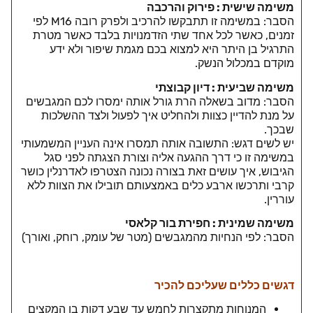
משימה שישית : פירוק והרכבה
הסבר: במשימה זו תתבקשו להרכיב ולפרק רובה M16 לפי
זמנים, כאשר לכל אחד שתי הזדמנויות בלבד כאשר מטרת
התרגיל בן היתר היא למצוא בכם מגמת שיפור ולא ידע
מוקדם במכלול הנשק.
משימה שביעית : דיון קבוצתי
הסבר: מדוב בשאלה הרת גורל אותה ימסרו לכם המגבשים
על מנת להדיין כצוות ולהחליט איך לפעול ולצד ההשלכות
שבכך.
יש לשים דגש: התשובה אותה תמסרו אינה העניין המשמעותי
במשימה זו כי דרך ההגעה אליה וצורת הצגתה לפני סגל
הגיבוש, איך עושים זאת בצורה נכונה הצטרפו לאדרנלין כושר
קרבי ותרכשו ארבע כלים באמצעותם תובילו את הצוות ללא
עוררין.
משימה שמינית : חפירת בור קלאסי
הסבר: לפי הנחיות מהמגבשים (מטר של עומק, רוחק, ואורך)
דגשים כללים שעליכם להכיר
המנוחות מתקצרות לחמש עד שבע דקות בן המקצים