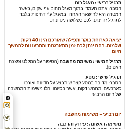
תרגיל רביעי : מעגל כוח
הסבר: אתם תעמדו בתוך מעגל תחום ע"י שקים, כאשר
המטרה היא להישאר האחרון במעגל ע"י דחיפות בלבד,
לתרגיל זה ינתנו לכם כשלושה ניסיונות.
יציאה לארוחת בוקר ותפילה שאורכם הינו 40 דקות
שלמות. בהם ינתן לכם זמן התארגנות והתרעננות להמשך
היום
תרגיל חמישי : משימת מחשבה
(הסיפור על המקלט ופצצת
האטום).
תרגיל שישי : מסע
הסבר: מדובר במסע קצר שיתבצע על הדיונה ואורכו
כארבעים ומחמש דקות, אשר בסיומו יחלו משימות המחשבה
של היום הרביעי
יום רביעי – משימות מחשבה
משימה ראשונה : פירוק והרכבה