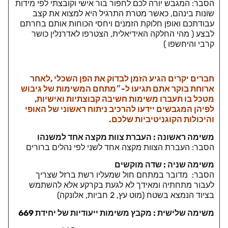
הסבר: המגבש יורה לכם לחפור בור אישי וקובצתי לפי מידות
שונות בינהם, כאשר מטרת התרגיל היא למצוא את קצב
עבודתכם ואופן חלוקת הזמנים ויחסי הכוחות אותם בחרתם
לבצע ( מהי החלקה האידיאלית, הצטרפו לאדרנלין כושר
קרבי והיחשפו )
חברים יקרים הגיע הזמן לבדוק את הפן השכלי ,לאחר
ארוחת בוקר אתם תגיעו ל-״מתחם המשימות של גיבוש
מטכל בו תעברו משימות חשיבה קבוצתיות ואישיות,
לפיהן המגבשים יידעו להרכיב ניתוח ראשוני של האופי
והיכולות הקוגניטיביות שלכם.
משימה ראשונה : העברת צוות מקצה אחד למשנהו
הסבר: העברת הצוות מקצה אחד לשני לפי נהלים ברורים
משימה שניה : שדה מוקשים
הסבר: מדובר במתחם חול שמעליו רשת ברזל שצריך
לעבור מתחתיה ומאידך לא לגעת בקרקע אלא להשתמש
בציוד הנמצא בשטח (מוט עץ, 2 חביות, אלונקה)
משימה שלישית : מקבץ משימות ייעודיות של יחידת 669