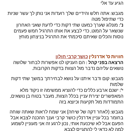
הגיע עד אלי
מגבש: אתה חלש והידיים שלך רועדות אני נותן לך עשר שניות
כדי שתיפול מטה
נ'
: מונלוג שערך כמעט שתי דקות כדי לדעת שאני האחרון
שנשאר על המוט, כדי לבצע את אותו התרגיל חמש פעמים
נוסות והכלים שאיתם סיכמתי את התרגיל בניצחון מוחץ
חוויות ס' אדרנלין
כושר קרבי חולון
הרצאה בפני קהל
: הם העניקו לנו אפשרות לבחור שלושה
נושאים עליהם נדבר מול הצוות בדקות הקרובות.
מגבש: קום ודבר איתנו על נושא לבחירתך במשך שתי דקות
שלמות
י'
: ישנם ארבע כללים כדי להוציא ממשימה זו ניקוד מלא
המאפשרים יצירת עניין בכלל הצוות, מעבר בטוח בן נושאים,
התמודדות מול תקיעות וכיוצא בזה
מגבש: (לאחר דקה של שיחה) אני שמח לראות שאתה שוחה
בחומר בכל עניין אדרנלין כושר קרבי וענך ההכנה לצבא אבל
הפעם אבל לא שיכנעת אותי, נכון לרגע זה אני מעוניין לשמוע
למה לא כדאי לי להתגייס לצבא