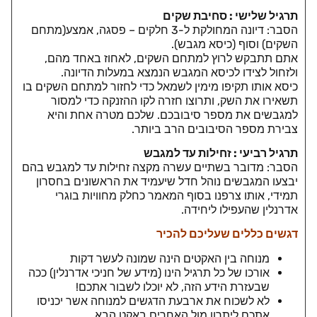
תרגיל שלישי : סחיבת שקים
הסבר: דיונה המחולקת ל-3 חלקים – פסגה, אמצע(מתחם
השקים) וסוף (כיסא מגבש).
אתם תתבקש לרוץ למתחם השקים, לאחוז באחד מהם,
ולזחול לצידו לכיסא המגבש הנמצא במעלות הדיונה.
כיסא אותו תקיפו מימין לשמאל כדי לחזור למתחם השקים בו
תשאירו את השק, ותרוצו חזרה לקו ההזנקה כדי למסור
למגבשים את מספר סיבובכם. שלכם מטרה אחת והיא
צבירת מספר הסיבובים הרב ביותר.
תרגיל רביעי : זחילות עד למגבש
הסבר: מדובר בשתיים עשרה מקצה זחילות עד למגבש בהם
יבצעו המגבשים נוהל חדל שיעמיד את הראשונים בחסרון
תמידי, אותו צרפנו בסוף המאמר כחלק מחוויות בוגרי
אדרנלין שהעפילו ליחידה.
דגשים כללים שעליכם להכיר
מנוחה בין האקטים הינה שמונה לעשר דקות
אורכו של כל תרגיל הינו (מידע של חניכי אדרנלין) ככה
שבעזרת הידע הזה, לא יוכלו לשבור אתכם!
לא לשכוח את ארבעת הדגשים למנוחה אשר יכניסו
אתכם ליתרון מול האחרים באקט הבא.