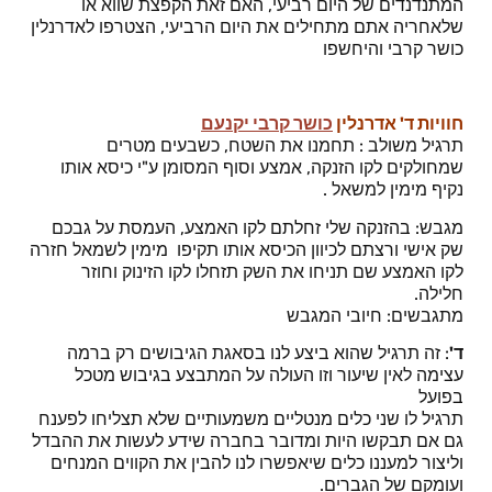
המתנדנדים של היום רביעי, האם זאת הקפצת שווא או
שלאחריה אתם מתחילים את היום הרביעי, הצטרפו לאדרנלין
כושר קרבי והיחשפו
חוויות ד' אדרנלין
כושר קרבי יקנעם
תרגיל משולב : תחמנו את השטח, כשבעים מטרים
שמחולקים לקו הזנקה, אמצע וסוף המסומן ע"י כיסא אותו
נקיף מימין למשאל .
מגבש: בהזנקה שלי זחלתם לקו האמצע, העמסת על גבכם
שק אישי ורצתם לכיוון הכיסא אותו תקיפו מימין לשמאל חזרה
לקו האמצע שם תניחו את השק תזחלו לקו הזינוק וחוזר
חלילה.
מתגבשים: חיובי המגבש
ד'
: זה תרגיל שהוא ביצע לנו בסאגת הגיבושים רק ברמה
עצימה לאין שיעור וזו העולה על המתבצע בגיבוש מטכל
בפועל
תרגיל לו שני כלים מנטליים משמעותיים שלא תצליחו לפענח
גם אם תבקשו היות ומדובר בחברה שידע לעשות את ההבדל
וליצור למעננו כלים שיאפשרו לנו להבין את הקווים המנחים
ועומקם של הגברים.