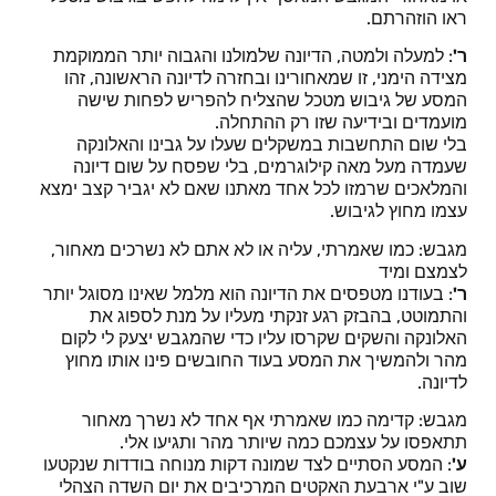
ראו הוזהרתם.
ר'
: למעלה ולמטה, הדיונה שלמולנו והגבוה יותר הממוקמת
מצידה הימני, זו שמאחורינו ובחזרה לדיונה הראשונה, זהו
המסע של גיבוש מטכל שהצליח להפריש לפחות שישה
מועמדים ובידיעה שזו רק ההתחלה.
בלי שום התחשבות במשקלים שעלו על גבינו והאלונקה
שעמדה מעל מאה קילוגרמים, בלי שפסח על שום דיונה
והמלאכים שרמזו לכל אחד מאתנו שאם לא יגביר קצב ימצא
עצמו מחוץ לגיבוש.
מגבש: כמו שאמרתי, עליה או לא אתם לא נשרכים מאחור,
לצמצם ומיד
ר'
: בעודנו מטפסים את הדיונה הוא מלמל שאינו מסוגל יותר
והתמוטט, בהבזק רגע זנקתי מעליו על מנת לספוג את
האלונקה והשקים שקרסו עליו כדי שהמגבש יצעק לי לקום
מהר ולהמשיך את המסע בעוד החובשים פינו אותו מחוץ
לדיונה.
מגבש: קדימה כמו שאמרתי אף אחד לא נשרך מאחור
תתאפסו על עצמכם כמה שיותר מהר ותגיעו אלי.
ע'
: המסע הסתיים לצד שמונה דקות מנוחה בודדות שנקטעו
שוב ע"י ארבעת האקטים המרכיבים את יום השדה הצהלי