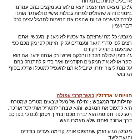
ארבעים שניות, בהצלחה
ג'
: כך מצאנו את עצמנו יוצאים לארבע מקצים בהם עמדנו
בזמנים והוא שהחליט לפרות גבולות אישיים ולאתגר אותנו
לרדת לעשרים שניות שהפכו את החימום לתרגיל עצים לכל
דבר ועניין
מגבש: כל מה שרצתם עד עכשיו לא מעניין, מעכשיו אתם
רצים לפי סדרי הגעה ונעמדים על קו הזינוק לפי מקומכם כפי
שביצענו בתרגיל הקודם
ג'
: בזמן שכולם הלבינו וחלקם פרשו רק אנחנו ידענו אם הוא
ספר או לא את המקצים הקודמים ואיך בדיוק להתנהל בהם
על מנת ליצור יתרון שיוביל אותנו להעפיל למטכל ושדלג בסוף
הגיבוש
חוויות ע' אדרנלין
כושר קרבי עפולה
זחילות עד המגבש
: זחילה של מעל שבעים מטרים שמטרת
היא לתפוס את המגבש, והוא שבחר להטריל אותי לכל אורכה,
רגע לפני תפיסתו הוא יברח מכם ובחיוך ויסמן לכם כי בפניכם
דרך ארוכה ואתם שלא תאמרו נואש.
מגבש: הגיע הזמן שתתפוס אותי, קדימה צעדים בודדים
והגעת ליעד.