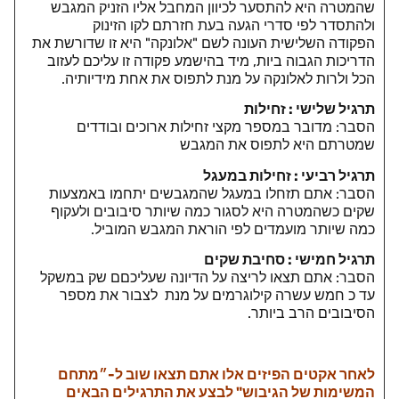
שהמטרה היא להתסער לכיוון המחבל אליו הזניק המגבש
ולהתסדר לפי סדרי הגעה בעת חזרתם לקו הזינוק
הפקודה השלישית העונה לשם "אלונקה" היא זו שדורשת את
הדריכות הגבוה ביות, מיד בהישמע פקודה זו עליכם לעזוב
הכל ולרות לאלונקה על מנת לתפוס את אחת מידיותיה.
תרגיל שלישי : זחילות
הסבר: מדובר במספר מקצי זחילות ארוכים ובודדים
שמטרתם היא לתפוס את המגבש
תרגיל רביעי : זחילות במעגל
הסבר: אתם תזחלו במעגל שהמגבשים יתחמו באמצעות
שקים כשהמטרה היא לסגור כמה שיותר סיבובים ולעקוף
כמה שיותר מועמדים לפי הוראת המגבש המוביל.
תרגיל חמישי : סחיבת שקים
הסבר: אתם תצאו לריצה על הדיונה שעליכםם שק במשקל
עד כ חמש עשרה קילוגרמים על מנת לצבור את מספר
הסיבובים הרב ביותר.
לאחר אקטים הפיזים אלו אתם תצאו שוב ל-״מתחם
המשימות של הגיבוש" לבצע את התרגילים הבאים