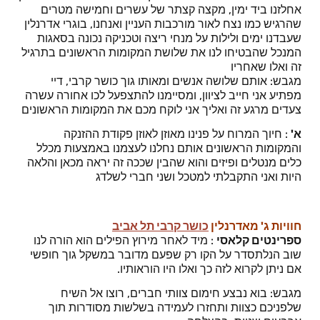
אחלזנו ביד ימין, מקצה קצתר של עשרים וחמישה מטרים
שהרגיש כמו נצח לאור מורכבות העניין ואנחנו, בוגרי אדרנלין
שעבדנו ימים ולילות על מנחי ריצה וטכניקה נכונה בסאגות
המנכל שהבטיחו לנו את שלושת המקומות הראשונים בתרגיל
זה ואלו שאחריו
מגבש: אותם שלושה אנשים ומאותו גוך כושר קרבי, דיי
מפתיע אני חייב לציוון, ומסיימנו להתצפעל לכו אחורה עשרה
צעדים מרגע זה ואליך אני לוקח מכם את המקומות הראשונים
א'
: חיוך המרוח על פנינו מאוזן לאוזן פקודת ההזנקה
והמקומות הראשונים אותם נחלנו לעצמנו באמצעות מכלל
כלים מנטלים ופיזים והוא שהבין שככה זה יראה מכאן והלאה
היות ואני התקבלתי למטכל ושני חברי לשלדג
חוויות ג' מאדרנלין
כושר קרבי תל אביב
ספרינטים קלאסי
: מיד לאחר מירוץ הפילים הוא הורה לנו
שוב הנלתסדר על הקו רק שפעם מדובר במשקל גוך חופשי
אם ניתן לקרוא לזה כך ואלו היו הוראותיו.
מגבש: בוא נבצע חימום צוותי חברים, רוצו אל השיח
שלפניכם כצוות ותחזרו לעמידה בשלשות מסודרות תוך