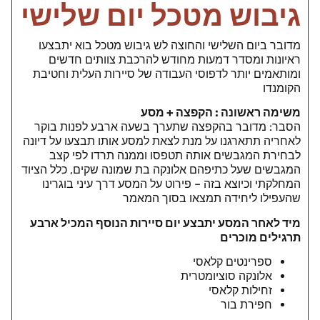
גיבוש מטכל יום שלישי
מדובר ביום השלישי והחוצה לש גיבוש מטכל בוא יתבצעו
ראיונות ומסדר דמעות מחודש להרכבת צוותים חדשים
ומותאמים יותר לדפוסי העבודה של סיירות העלית וחטיבת
הקומנדו
משימה ראשונה : הקפצה + מסע
הסבר: מדובר בהקפצה שתערך בשעה ארבע לפנות בוקר
לאחריה תתארגנו על מנת לצאת למסע אותו תבצעו על דיונה
לבחירת המגבשים אותה תטפסו וממנה תרדו לפי קצב
המגבשים שעל כתיפהם אלונקה בת שמונה שקים, כלל הציוד
המחלקתי וכיוצא בזה – פירוט על המסע דרך עיני בוגרינו
שהעפילו ליחידה תמצאו בסוך המאמר
מיד לאחר המסע יתבצע יום סיירות הנוסף המכיל ארבע
תרגילים מוכרים
ספרינטים קלאסי
אלונקה סוציומטרית
זחילות קלאסי
חפירת בור