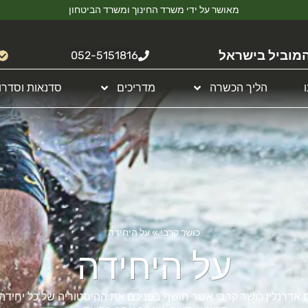
מאושר על ידי משרד החינוך ומשרד הביטחון
מוביל בישראל
052-5151816
הליך הכשרה
מדריכים
סדנאות וסדרו
כושר קרבי
»
על היחידה
על היחידה
ם אדרנלין כושר קרבי אשר חושף בפניכם את ההיסטוריה של כל יחיד