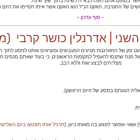
שר בסופם אתם תעלו לבא"ח לשינה בתוך שקי שינה.
ושים של החטיבה. האקט הנ"ל הוא האקט אשר איתו תסיימו את היום ה
– סוף עדכון –
השני | אדרנלין כושר קרבי (
ט זמן של התארגנות מגיעים המגבשים ומוציאים אותנו למסע לתוך המ
 על מנת שתנסו להעפיל למקומות הראשונים. כי בעוד שאתם מנסים חנ
מצליחים לבצע זאת וללא רבב.
ה אליה הגעתם במסע של היום הראשון).
ת.
 ושאי-אפשר לפגוע בה מאותו כיוון. (
תרגיל אותו תפגשו ביום השלישי 