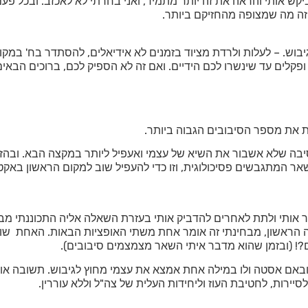
ביקש אותי והראה את זה יותר מתמיד, ואני בחרתי לא לאכזב. ובכל פע
 זה מה שמצופה מהחזיקם ביותר.
הגיבוש. – לעלות ולרדת מציוד בזמנים לא אידיאלים, להסתדר בח' במק
 ופקלים עד שינשרו לכם הידיים. ואם זה לא הספיק לכם, ברוכים הבאי
ובים במקצה הראשון, אין סיבה שלא אשבור את השיא של עצמי ואעפיל ליותר במקצה 
המתגבשים פסיכולוגית, וזו כדי להעפיל שוב למקום הראשון באקט 
ור אותי ולתת לאחרים להדביק אותי בעזרת השאלה אליה התכוננתי מבע
 הראשון, מבחינתי זה אומר אחת משתי האופציות הבאות. האחת שוו
! (ובזמן שהוא מדבר איתי השאר מצמצמים סיבובים).
ש ובאם אסטה ולו במילה אחת אמצא את עצמי מחוץ לגיבוש. תשובה א
רות, לחטיבת העוז וליחידות העלית של צה"ל וללא עוררין.