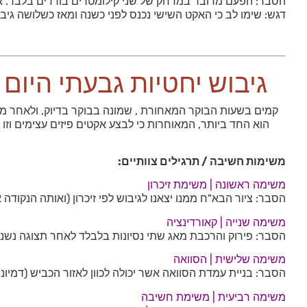
הסבר: הפעם מדובר במרחק של שני קילומטרים בודדים בלבד. א
דגש: שימו לב כי האקט השישי נכנס לפני כשנה ומאז כשלושה גיב
גיבוש יחטיות גבעתי היום 
קמים בשעות הבוקר המאחורת , שמונה בבוקר בדיוק, ולאחר מע
הוא החד ביותר, המאוחרות כי לבצע אקטים פיזים עצימים וזו
משימות חשיבה / תרגילים צוותיים:
משימה ראשונה | משימת זיכרון
הסבר: ציור הבא"ח ממנו יצאנו לגיבוש לפי זיכרון (ואותה הנקוד
משימה שנייה | קאורדינציה
הסבר: פירוק והרכבת מאג שתי נסיונות בלבלד לאחר תצוגה נשני
משימה שלישית | הסוואה
הסבר: בניית עמדת הסוואה אשר יכולה לכוון לאזור הכביש (דמיוני)
משימה רביעית | משימת חשיבה