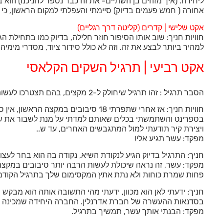
ליחידה. (איך מזהים בן השתיים- את זה כבר נספר לחניכנו) הוא 
אחורה ( חמש פעמים בדיוק) סיימתי והעפלתי למקום הראשון, כי
אקט שלישי | קדרים (קליטה דרך רגליים)
חוויות חניך: שוב אותו הסיפור חוזר חלילה, בדיוק כמו בתחילת 
למהיר ביותר לבצע את זה. וזה לא כולל סידור ציוד, מסדרי מימיה
אקט רביעי | תרגיל השקים הקלאסי
הסבר תרגיל : זהו תרגיל שיחולק ל-2 מקצים, בהם תצטרכו לעשות את מספר הסיבובים הגבוה ביותר.
חוויות חניך: אז אחרי שתפרתי 18 סיב
בספרינט והשתמשתי בכלים שאותם למדתי על מנת לשבור את שאר 
ויצירת קיר תודעתי למול המתגבשים האחרים, עד ש..
מפקד: עשר תגיע אלי!
חניך: התרגיל בדיוק הגיע לנקודת השיא, נקודה בה הוא בחר לעצ
מפקד: עשר, זה נראה שיכולת לעשות הרבה יותר סיבובים במקצה
פחות שמרת כוחות ולא נתת אתץ המקסימום שלך בתרגיל הקודם?
חניך: ידעתי לאן הוא מכוון, ידעתי מהי התשובה אותה הוא מבק
בסדנאות ההעשרה של חברת אדרנלין. החברה היחידה שמכינה לסיי
מפקד: הבנתי אותך עשר, תמשיך בתרגיל.