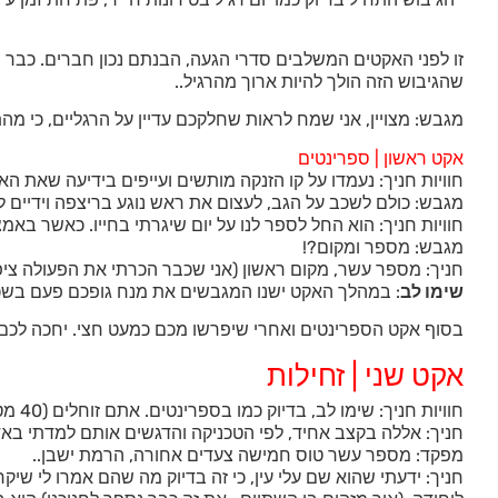
זו לפני האקטים המשלבים סדרי הגעה, הבנתם נכון חברים. כבר ב
שהגיבוש הזה הולך להיות ארוך מהרגיל..
מגבש: מצויין, אני שמח לראות שחלקכם עדיין על הרגליים, כי מה
אקט ראשון | ספרינטים
חוויות חניך: נעמדו על קו הזנקה מותשים ועייפים בידיעה שאת 
מגבש: כולם לשכב על הגב, לעצום את ראש נוגע בריצפה וידיים ל
חוויות חניך: הוא החל לספר לנו על יום שיגרתי בחייו. כאשר בא
מגבש: מספר ומקום?!
חניך: מספר עשר, מקום ראשון (אני שכבר הכרתי את הפעולה ציפית
שימו לב
: במהלך האקט ישנו המגבשים את מנח גופכם פעם בשכיבה
בסוף אקט הספרינטים ואחרי שיפרשו מכם כמעט חצי. יחכה לכ
אקט שני | זחילות
חוויות חניך: שימו לב, בדיוק כמו בספרינטים. אתם זוחלים (40 מטר) מקיפים את השק מימין לשמאל וחוזרים לנקודת ההתחלה. וכמובן לפי סדרי הגעה, צא!
חניך: אללה בקצב אחיד, לפי הטכניקה והדגשים אותם למדתי באדרנ
מפקד: מספר עשר טוס חמישה צעדים אחורה, הרמת ישבן..
חניך: ידעתי שהוא שם עלי עין, כי זה בדיוק מה שהם אמרו לי 