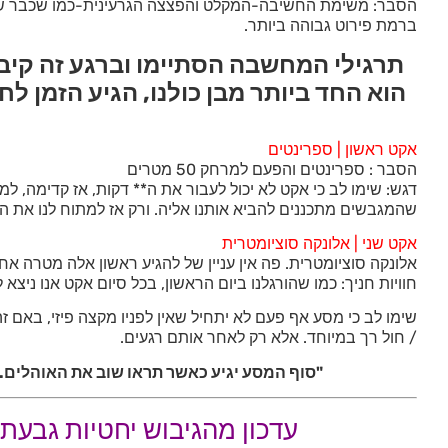
הסבר: משימת החשיבה-המקלט והפצצה הגרעינית-כמו שכבר שמעת
ברמת פירוט גבוהה ביותר.
תרגילי המחשבה הסתיימו וברגע זה קיבלנ
הוא החד ביותר מבן כולנו, הגיע הזמן ל
אקט ראשון | ספרינטים
הסבר : ספרינטים והפעם למרחק 50 מטרים
דגש: שימו לב כי אקט לא יכול לעבור את ה** דקות, אז קדימה, 
שהמגבשים מתכננים להביא אותנו אליה. ורק אז למתוח לנו את הגב
אקט שני | אלונקה סוציומטרית
אלונקה סוציומטרית. פה אין עניין של להגיע ראשון אלה מטרה אח
חוויות חניך: כמו שהורגלנו ביום הראשון, בכל סיום אקט אנו ניצ
שימו לב כי מסע אף פעם לא יתחיל שאין לפניו מקצה פיזי, באם ז
/ חול רך במיוחד. אלא רק לאחר אותם רגעים.
"סוף המסע יגיע כאשר תראו שוב את האוהלים. 
עדכון מהגיבוש יחטיות גבעתי