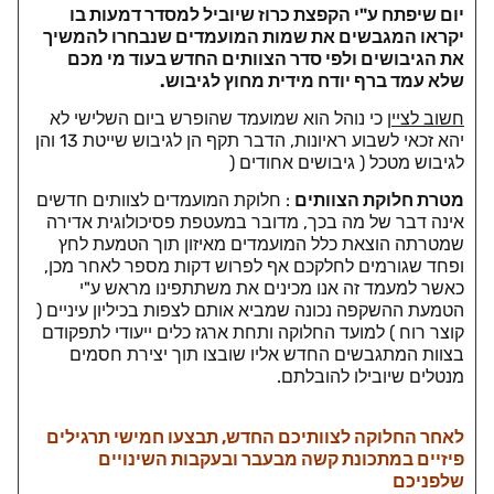
יום שיפתח ע"י הקפצת כרוז שיוביל למסדר דמעות בו
יקראו המגבשים את שמות המועמדים שנבחרו להמשיך
את הגיבושים ולפי סדר הצוותים החדש בעוד מי מכם
שלא עמד ברף יודח מידית מחוץ לגיבוש.
חשוב לציין
כי נוהל הוא שמועמד שהופרש ביום השלישי לא
יהא זכאי לשבוע ראיונות, הדבר תקף הן לגיבוש שייטת 13 והן
לגיבוש מטכל ( גיבושים אחודים (
מטרת חלוקת הצוותים
: חלוקת המועמדים לצוותים חדשים
אינה דבר של מה בכך, מדובר במעטפת פסיכולוגית אדירה
שמטרתה הוצאת כלל המועמדים מאיזון תוך הטמעת לחץ
ופחד שגורמים לחלקכם אף לפרוש דקות מספר לאחר מכן,
כאשר למעמד זה אנו מכינים את משתתפינו מראש ע"י
הטמעת ההשקפה נכונה שמביא אותם לצפות בכיליון עיניים (
קוצר רוח ) למועד החלוקה ותחת ארגז כלים ייעודי לתפקודם
בצוות המתגבשים החדש אליו שובצו תוך יצירת חסמים
מנטלים שיובילו להובלתם.
לאחר החלוקה לצוותיכם החדש, תבצעו חמישי תרגילים
פיזיים במתכונת קשה מבעבר ובעקבות השינויים
שלפניכם