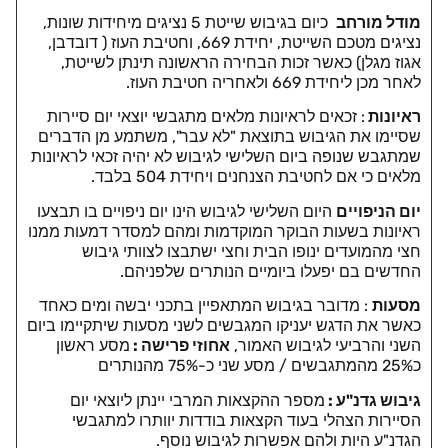
מודל מורחב
כיום בגיבוש שייטת 5 נציגים מיחידות שונות,
נציגים מטכם השייטת, יחידת 669, וחטיבת העוז ( דובדבן,
אגוז מגלן) כאשר זכות הבחירה הראשונה תינתן לשייטת,
לאחר מכן ליחידת 669 ולאחריה חטיבת העוז.
ראיונות
: זכאים לראיונות מלאים מתגבשי יוצאי יום סיירות
שסיימו את הגיבוש בתוצאת "לא עבר", משתמע מן הדברים
שמתגבש שנופה ביום השלישי לגיבוש לא יהיה זכאי לראיונות
מלאים כי אם לחטיבת הצנחנים ויחידת 504 בלבד.
יום הניפויים
היום השלישי לגיבוש הינו יום ניפויים בו תבצעו
ראיונות בשעות הבוקר המוקדמות ומהם למסדר דמעות ממנו
חצי מהמועדים ינופו הבית וחצי ישתבצו לצוותי גיבוש
החדשים בם יפעלו ביומיים הנותרים שלפניהם.
מסעות
: מדובר בגיבוש המתאפיין בתכני יבשה ומים כאחד
כאשר את הדגש יעניקו המגבשים לשני מסעות שיתקיימו ביום
השני והרביעי לגיבוש האמור,
אחוזי פרישה :
מסע ראשון
כ25% מהמתגבשים / מסע שני כ-75% מהנותרים
גיבוש גדנ"ע :
מספר ההקצאות המרבי יינתן ליוצאי יום
הסיירות הצהלי בעוד הקצאות בודדות יוותרו למתגבשי
הגדנ"ע היות ולהם אפשרות לגיבוש נוסף.