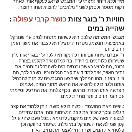
מיד וללא דיחוי ננזפתי ע"י המגבש שדאג לעקוף אותו לאחר
דקות מספר ולסמן לשני " מלאכים" להוציא אותו החוצה.
חוויות ר' בוגר צוות
כושר קרבי עפולה
:
שהייה במים
מגבש: המשימה שלכם היא לשהות מתחת למים ע"י שנורקל
באמצעותו תנשמו, מטרת התרגיל היא לצבור את משך הזמן
הרב ביותר
ר'
: עברנו שיחת זום והדרכה נקודתית לכך ע"י בוגרי אדרנלין
ששירותו כלוחמים ביחידה, בה למדנו איך למקמו בצורה
נכונה, מה לבצע כאשר נכנסים מים לשנורקל וחוסמים את
נתיב האויר, איך למדוד את קצב הגלים וכיו', מעבר לכך, הם
ציינו בפנינו מהו המהלך שיבצעו המגבשים על מנת להבהיל
אותנו ולגרום לנו להוציא את הראש מתוך המים, אלמנט
הפתעה אותו הכרתי מראש ובכף צלחתי את התרגיל וסיימתי
עם הזמן הרב ביותר מתחת למים
טיפים מאת המועמד : כשהים לא סוער, ניתן ללמוד את קצב
הגלים ובכך להכיר את קצב הנשימות ומתי אתם עתידים
לבצע הוצאה של מים מהקנה, לדוגמא : בכל פעם שהגיע גל
קטן שמילא את השנורקל במי מלח, נשיפתי בחוזקה וכך
פלטתי את המים ושחררתי לעצמי את נתיב האויר.