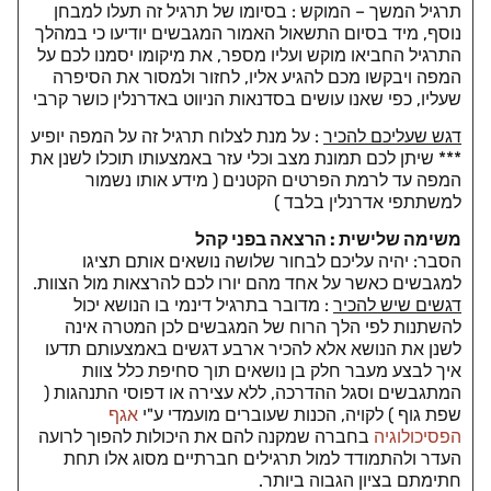
תרגיל המשך – המוקש : בסיומו של תרגיל זה תעלו למבחן
נוסף, מיד בסיום התשאול האמור המגבשים יודיעו כי במהלך
התרגיל החביאו מוקש ועליו מספר, את מיקומו יסמנו לכם על
המפה ויבקשו מכם להגיע אליו, לחזור ולמסור את הסיפרה
שעליו, כפי שאנו עושים בסדנאות הניווט באדרנלין כושר קרבי
דגש שעליכם להכיר
: על מנת לצלוח תרגיל זה על המפה יופיע
*** שיתן לכם תמונת מצב וכלי עזר באמצעותו תוכלו לשנן את
המפה עד לרמת הפרטים הקטנים ( מידע אותו נשמור
למשתתפי אדרנלין בלבד )
משימה שלישית : הרצאה בפני קהל
הסבר: יהיה עליכם לבחור שלושה נושאים אותם תציגו
למגבשים כאשר על אחד מהם יורו לכם להרצאות מול הצוות.
דגשים שיש להכיר
: מדובר בתרגיל דינמי בו הנושא יכול
להשתנות לפי הלך הרוח של המגבשים לכן המטרה אינה
לשנן את הנושא אלא להכיר ארבע דגשים באמצעותם תדעו
איך לבצע מעבר חלק בן נושאים תוך סחיפת כלל צוות
המתגבשים וסגל ההדרכה, ללא עצירה או דפוסי התנהגות (
שפת גוף ) לקויה, הכנות שעוברים מועמדי ע"י
אגף
הפסיכולוגיה
בחברה שמקנה להם את היכולות להפוך לרועה
העדר ולהתמודד למול תרגילים חברתיים מסוג אלו תחת
חתימתם בציון הגבוה ביותר.