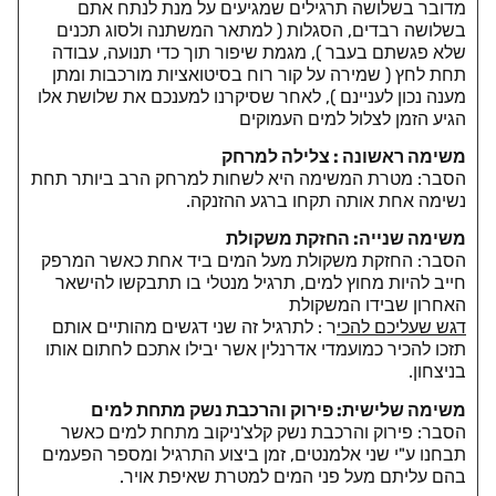
מדובר בשלושה תרגילים שמגיעים על מנת לנתח אתם
בשלושה רבדים, הסגלות (
למתאר המשתנה ולסוג תכנים
שלא פגשתם בעבר ), מגמת שיפור תוך כדי תנועה, עבודה
תחת לחץ ( שמירה על קור רוח בסיטואציות מורכבות ומתן
מענה נכון לעניינם ),
לאחר שסיקרנו למענכם את שלושת אלו
הגיע הזמן לצלול למים העמוקים
משימה ראשונה : צלילה למרחק
הסבר: מטרת המשימה היא לשחות למרחק הרב ביותר תחת
נשימה אחת אותה תקחו ברגע ההזנקה.
משימה שנייה: החזקת משקולת
הסבר: החזקת משקולת מעל המים ביד אחת כאשר המרפק
חייב להיות מחוץ למים, תרגיל מנטלי בו תתבקשו להישאר
האחרון שבידו המשקולת
דגש שעליכם להכי
ר : לתרגיל זה שני דגשים מהותיים אותם
תזכו להכיר כמועמדי אדרנלין אשר יבילו אתכם לחתום אותו
בניצחון.
משימה שלישית: פירוק והרכבת נשק מתחת למים
הסבר: פירוק והרכבת נשק קלצ'ניקוב מתחת למים כאשר
תבחנו ע"י שני אלמנטים, זמן ביצוע התרגיל ומספר הפעמים
בהם עליתם מעל פני המים למטרת שאיפת אויר.