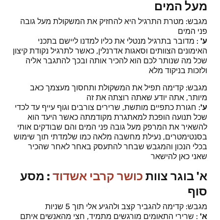
מעל המים
מגבש: מטרת התרגיל היא להחזיק את המשקולת מעל גובה
פני המים
ע'
: מדובר בתרגיל מנטלי את כליו למדנו ליישם בתכני
האימונים הצוותים וסאגות אדרנלין, כאשר לתרגיל נקודת קיצון
שכל מה שנותר לכם הוא להכיר אותה ובכך להתגבר אליה
ולזכות בניקוד מלא
מגבש: קדימה תפיל את המשקולת ותחסוך מעצמך כאב
מיותר, אתה יודע שאתה רוצתה את זה
ע'
: חגורת כתפיים מותשת, שרירים צורבים וגוף עייף עד לכדי
שכל תנועה הופכת למאתגרת מקודמתה כאשר היעד הוא
להשאיר את המרפק מעל גובה פני המים והם שבודקים אותי
בסנטימטרים, נעילת מחשבה מלאה כמו שלמדתי תוך שימוש
בכלי הנכון והמגבש שבחר להתעסק באחר לאחר שהכיר
שאני כאן להישאר
א' בוגר צוות
כושר קרבי אשדוד
: מסע
סוף
מגבש: קדימה להגביר קצב ולהגיע אלי תוך 5 שניות
א'
: שרירי התאומים מורגשים מתמיד, חצי מהאנשים איתם