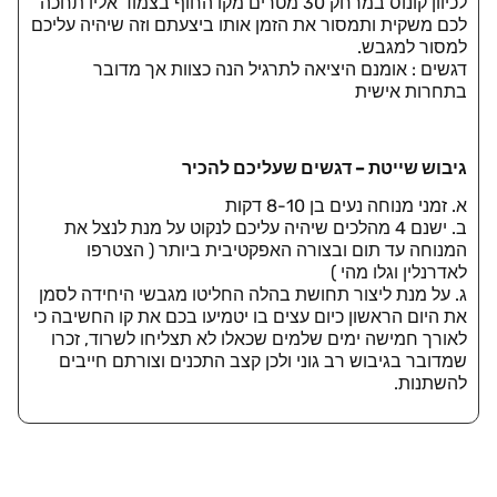
לכיוון קונוס במרחק 30 מטרים מקו החוף בצמוד אליו תחכה
לכם משקית ותמסור את הזמן אותו ביצעתם וזה שיהיה עליכם
למסור למגבש.
דגשים : אומנם היציאה לתרגיל הנה כצוות אך מדובר
בתחרות אישית
גיבוש שייטת – דגשים שעליכם להכיר
א. זמני מנוחה נעים בן 8-10 דקות
ב. ישנם 4 מהלכים שיהיה עליכם לנקוט על מנת לנצל את
המנוחה עד תום ובצורה האפקטיבית ביותר ( הצטרפו
לאדרנלין וגלו מהי )
ג. על מנת ליצור תחושת בהלה החליטו מגבשי היחידה לסמן
את היום הראשון כיום עצים בו יטמיעו בכם את קו החשיבה כי
לאורך חמישה ימים שלמים שכאלו לא תצליחו לשרוד, זכרו
שמדובר בגיבוש רב גוני ולכן קצב התכנים וצורתם חייבים
להשתנות.