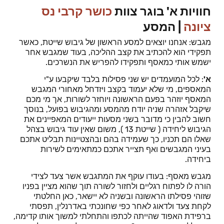
חוויות א' בוגר צוות
כושר קרבי נס
ציונה
| המסע
מגבש: אנחנו יוצאים למסע הראשון של גיבוש שייטת, כאשר
תפקידי הוא להכתיב את קצב ההליכה, בעוד שמגבש אחר
ישמש אותי כמאסף ותפקידו להפריש את הנשרכים.
א'
: לכל המועמדים יש שני פסילות בלבד שיקבעו ע"י
המאספים, מי שלא יעמוד בקצב ויזדחל מאחורי המגבש
המאסף יוזהר בפעם הראשונה ויוחזר לשורות, אך מי מכם
שיקבל אזהרה שניה יודח מהמסע ומהגיבוש בפועל, בנוסך
חשוב להבין כי מדובר בשני מסעות ייעודים המאפיינים את
הגיבוש ליחידה ( שייטת 13 ), משום שאין עוד גיבוש בצהל
שאלו הם תכניו, כך שעמידה בהם ובהצטיינות תבליט אתכם
בעיני המגבשים ואף תצייר אתכם כמתאימים לשירות
ביחידה.
מגבש מאסף: בעודו עוקף את המתגבש אשר צעד לצידי
הורה לו לפתוח רגליים ולחזור לשורה תוך שהוא מציין בפניו
שזוהי פסילתו הראשונה ובשניה לא יישאר, כאן החלטתי
לקחת צעד ולדאוג לאחר כפי שחונכתי באדרנלין, תפסתי
ברפידת האפוד שהייתה לכתפו והתחלתי למשוך אותו קדימה,