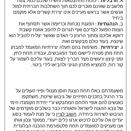
א.
וורבליות
: יכולות ההתבטאות והשיח שלכם למול צוות
מלשבים שאינם מוכרים לכם תוך השתלבות חברתית למול
אנשים אשר בראש מעיינים אינו יצירת קשרים אלא מוקמם
ביחיד
ב.
הנהגתיות
: הפגנת נוכחות וכריזמה אשר תסחוף את
הצוות הפועל לצדיכם ואף תגרום לו להסב אוזנת קשבת
דווקא אליכם ומתוך הרעיון כי האדם שאשר יצליח להוביל הוא
שינצח, בעוד כולם מבקשים זאת.
ג.
יצירתיות
: משימות בהם תעלה יצירתיות המועמד למבחן
תחת מתן מטרה ליישום מצד המגבשים, עבודה תחת לחץ,
זמני קיצון ורעשים מצד חבריך לצוות, בעוד עליכם לשמור על
קור רוח, להמציא פתרון הגיוני ולהביאו לידי ביטוי.
משעמדתם באלו תחת הצגת חוסן מנטלי ופיזי העולים על
גדר הרגיל בתכנים הפיזיים של גיבוש שייטת, תשתקפו
כאנשים להם אופי הלוחם המתבקש ע"י יחידת הקומנדו הימי
של צבא ההגנה לישראל ותאותרו כבר בשלבים מוקדמים של
הגיבוש לשירות ביחידה,
חשוב לציין
כי על מנת לעמוד בסוג
יעדים אלו עליכם לרכוש ארגז כלים ייעודי, ממוקד ונכון אותו
אנו מעניקים למועמדינו תחת פלטפורמת ההכנה הבלעדית