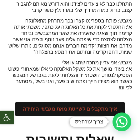
התחלנו כבר לא צועדים לצידנו והוא דורש מאיתנו להגביר
קצב, בדיוק כמו המדריך שלי באדרנלין כושר קרבי
מגבש: פותח בספרינט קצר ובכך מתרחק מהאלונקה
א'
: החלטתי לקחת את כל האלונקה על כתפי, משכתי אותה
קדימה תוך שאגה שהעירה את שאר המתגבשים וביחד
הצלחנו לצמצם כדי שיפתח עלינו פער נוסף ולצידו אני אשר
מדרבן את הצוות "קדימה חברים אנחנו מסוגלים, נותרו שלוש
שניות, דחפו קדימה ונחתום את המסע בהצלחה"
מגבש: אני עדיין מחכה שתגיעו אלי
א'
: בעודי מושך את כל משקל האלונקה כי אלו שמאחורי פשוט
הפסיקו לנסות, הושטתי יד והצלחתי לגעת בגבו של המגבש
כאשר הוא מצידו חייך ופתח שוב פער, ואני בשלי, מסתער
לכיוונו!
איך מתקבלים לשייטת מאת מגבשי היחידה
פתח סרגל
צריך עזרה?💬
שאלות ותשובות