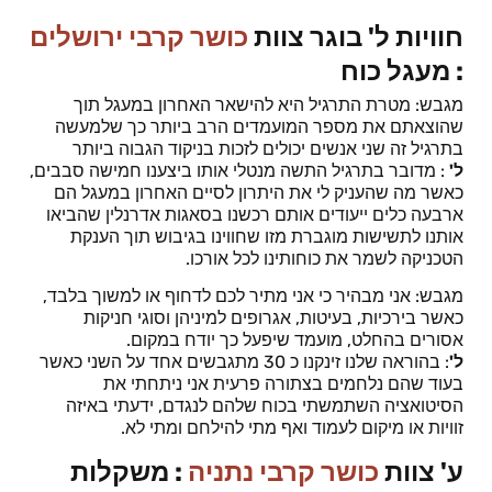
חוויות ל' בוגר צוות
כושר קרבי ירושלים
: מעגל כוח
מגבש: מטרת התרגיל היא להישאר האחרון במעגל תוך
שהוצאתם את מספר המועמדים הרב ביותר כך שלמעשה
בתרגיל זה שני אנשים יכולים לזכות בניקוד הגבוה ביותר
ל'
: מדובר בתרגיל התשה מנטלי אותו ביצענו חמישה סבבים,
כאשר מה שהעניק לי את היתרון לסיים האחרון במעגל הם
ארבעה כלים ייעודים אותם רכשנו בסאגות אדרנלין שהביאו
אותנו לתשישות מוגברת מזו שחווינו בגיבוש תוך הענקת
הטכניקה לשמר את כוחותינו לכל אורכו.
מגבש: אני מבהיר כי אני מתיר לכם לדחוף או למשוך בלבד,
כאשר בירכיות, בעיטות, אגרופים למיניהן וסוגי חניקות
אסורים בהחלט, מועמד שיפעל כך יודח במקום.
ל'
: בהוראה שלנו זינקנו כ 30 מתגבשים אחד על השני כאשר
בעוד שהם נלחמים בצתורה פרעית אני ניתחתי את
הסיטואציה השתמשתי בכוח שלהם לנגדם, ידעתי באיזה
זוויות או מיקום לעמוד ואף מתי להילחם ומתי לא.
ע' צוות
כושר קרבי נתניה
: משקלות