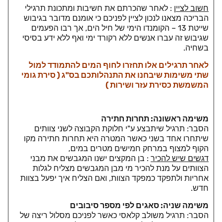
חשוב לציין
: לאחר שהכרתם את חשיבות ומתכונת תרגילי
הבריכה מצאנו לנכון לציין לפניכם כי אומנם מדובר בגיבוש
שייטת 13 – הקומנדו הימי של חיל הים, אך רבו הפעמים
שגיבוש זה עברו אנשים ללא רקורד ימי ואף ללא ידע בסיסי
בשחיה.
לאחר תרגילים אלו תחזרו לחוף המים להתמודד למול
שתי משימות שיבחנו את התנהלותכם בס"ג ( סירת גומי
המשמשת כסירת עזר ושירות )
משימה ראשונה: תחרות חתירה
הסבר: תרגיל שיתבצע ע"י חלוקת הקבוצה לשני צוותים
שיתחרו אחד בשני כאשר המטרה היא תחרות חתירה מקו
הקוף למצוף במרחק חמישים מטרים במים,
דגשים שיש להכיר
: בן המקצים ישנו המגבשים את מבני
הצוותים על מנת להכיר מי מבן המגבשים מצליח לגלות
אחריות ולתפקד כמפקד הצוות, ואם הצליח איך יפעל בצוות
חדש.
משימה שניה: סאגים לפי מספר סיבובים
הסבר: תרגיל משולב קלאסי כאשר לפניכם מסלול ריצה של