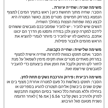
משימה שניה : שחייה עיוורת .
הסבר: שחיה מתוך תחושת כיוון ( ראש בתוףך המים ) למצוף
הנמצא במרחק חמישים מטרים מכם, כאשר המטרה היא
לבצע כמה שפחות הצצות במהלך השחיה.
דגשים שיש להכיר : יש להכיר שמסביבכם מגבשים ששוהים
לידכם למקרה קיצון ולכן במידה ותסטו מן הדרך הם יכוונו
אתכם, בהתאם לזו יש להכיר כי מיותר לגמרי להוציא את
הראש מהמים ולצבור פסילות.
משימה שלישית : שחייה כקבוצה.
הסבר :אתם תוזנקו כצווות לתחרות שחייה אישית למצוף
במרחק מאתיים מטרים אותו תקיפו מימין לשמאל על מנת
לחזור לקו הזינוק ולקבל את הזמן אותו ביצעתם כדי להעביר
למגבשים שירשמו זאת.
משימה רביעית : פירוק והרכבת נשקים תחת לחץ.
הסבר: תוזנקו בשלשות כל פעם למטרה אחרת ( מצוף בים או
שקים שונים ביבשה) אליהם תצטרכו להגיע בספרינט או
בזחילה וללא מנוחות כלל כאשר בסיום המקצה תתבקשו
לפרק ולהרכיב נשק קליבר 5.56 ( אמ 16 ) לאחר הדגמה
נשנית מטעם סגל הגיבוש.