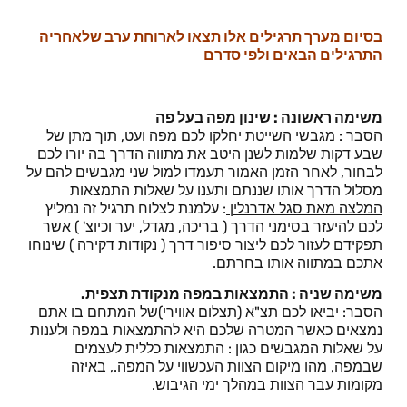
בסיום מערך תרגילים אלו תצאו לארוחת ערב שלאחריה
התרגילים הבאים ולפי סדרם
משימה ראשונה : שינון מפה בעל פה
הסבר : מגבשי השייטת יחלקו לכם מפה ועט, תוך מתן של
שבע דקות שלמות לשנן היטב את מתווה הדרך בה יורו לכם
לבחור, לאחר הזמן האמור תעמדו למול שני מגבשים להם על
מסלול הדרך אותו שננתם ותענו על שאלות התמצאות
המלצה מאת סגל אדרנלין
: עלמנת לצלוח תרגיל זה נמליץ
לכם להיעזר בסימני הדרך ( בריכה, מגדל, יער וכיוצ' ) אשר
תפקידם לעזור לכם ליצור סיפור דרך ( נקודות דקירה ) שינוחו
אתכם במתווה אותו בחרתם.
משימה שניה : התמצאות במפה מנקודת תצפית.
הסבר: יביאו לכם תצ"א (תצלום אווירי)של המתחם בו אתם
נמצאים כאשר המטרה שלכם היא להתמצאות במפה ולענות
על שאלות המגבשים כגון :
התמצאות כללית לעצמים
שבמפה,
מהו מיקום הצוות העכשווי על המפה.,
באיזה
מקומות עבר הצוות במהלך ימי הגיבוש.