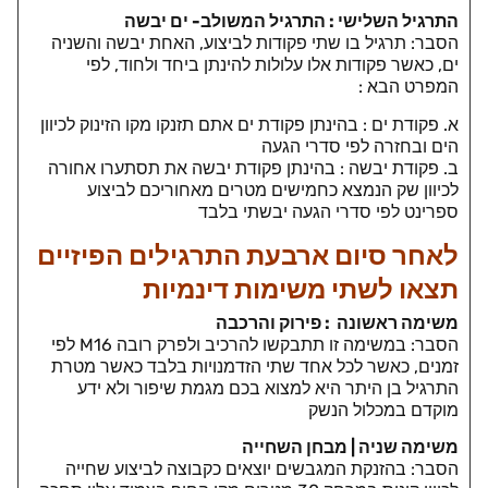
התרגיל השלישי : התרגיל המשולב- ים יבשה
הסבר: תרגיל בו שתי פקודות לביצוע, האחת יבשה והשניה
ים, כאשר פקודות אלו עלולות להינתן ביחד ולחוד, לפי
המפרט הבא :
א. פקודת ים : בהינתן פקודת ים אתם תזנקו מקו הזינוק לכיוון
הים ובחזרה לפי סדרי הגעה
ב. פקודת יבשה : בהינתן פקודת יבשה את תסתערו אחורה
לכיוון שק הנמצא כחמישים מטרים מאחוריכם לביצוע
ספרינט לפי סדרי הגעה יבשתי בלבד
לאחר סיום ארבעת התרגילים הפיזיים
תצאו לשתי משימות דינמיות
משימה ראשונה : פירוק והרכבה
הסבר: במשימה זו תתבקשו להרכיב ולפרק רובה M16 לפי
זמנים, כאשר לכל אחד שתי הזדמנויות בלבד כאשר מטרת
התרגיל בן היתר היא למצוא בכם מגמת שיפור ולא ידע
מוקדם במכלול הנשק
משימה שניה | מבחן השחייה
הסבר: בהזנקת המגבשים יוצאים כקבוצה לביצוע שחייה