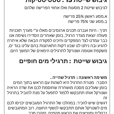
לגיבוש שייטת 2 מסעות ואלו אחוזי הפרישה שלהם
א.מסע ראשון 25% פרישה
ב.מסע שני 75% פרישה
חניך : היות ועברנו תכנים ארגסיבים מאלו ע"י מערך תוכניות
פעולה יוצאת מגדר הרגיל, בזמן שאחרים הסדירו נשימה אנו
כבר עמדנו לצד המפקדים וחיכינו לפקודה הבאה שלא איחרה
להגיע ובה ניתנו לנו שבע דקות התארגנות בהם עלינו בגד ים,
משקפת אטומה ושנורקל לתרגילים הימאים של המשך היום.
גיבוש שייטת : תרגילי מים חופיים
משימה ראשונה : תרגיל שהייה .
הסבר: מטרת התרגיל היא לשהות עם הראש בתוך המים
בזמן שעליכם מסכה מושחרת שחוסמת לכם את שדה הראיה
ושנורקל אותו תתבקשו ללמוד לתפעל על מנת להוביל בתרגיל
זה
דגשים שיש להכיר: במהלכו של התרגיל המגבשים יכניסו לכם
מים לשנורקל אותם תתבקשו לנשוף החוצה, רוב המתגבשים
נבהלים ומוציאים את הראש מהמים, הזהרו מכך.