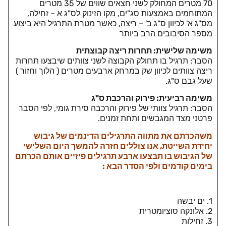
70 מטרים המחולק לשני חצאים שווים של 35 מטרים
המתוחמים באמצעות סג"ים, מקו הזינוק לס"ג א – זחילה,
מס"ג א' לכיוון ס"ג ב' – ריצה, כאשר מטרת התרגיל היא ביצוע
מספר הסיבובים הרב ביותר
משימה שלישית: תחרות ריצה קבוצתית
הסבר: תרגיל בו תחולק הקבוצה לשני צוותים שיבצעו תחרות
ריצה צוותים לכיוון שק במרחק ארבעים מטרים ( הלוך וחזור )
שעל גבם ס"ג.
משימה רביעית: פירוק והרכבת ס"ג
הסבר: תרגיל צוותי של פירוק והרכבה סירת גומי, לפי הסבר
פרטני מצד המגבשים ותחת זמנים.
משהכרתם את מתווה התרגילים הדינמים של גיבוש
יחידת השייטת, אנו צוללים חזרה להמשך היום השלישי
של הגיבוש בו תבצעו ארבע תרגילים פיזיים אותם הכרתם
בימים קודמים ולפי הסדר הבא :
1. ים יבשה
2. אלונקה סוציומטרית
3. זחילות