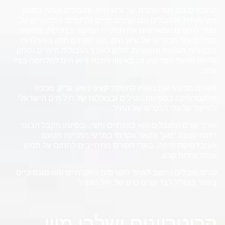
החובלים הם חוד החנית של זרוע הים, ומובילים אותה במגוון
משימותיה. החובלים הם קצינים ימיים ולוחמים, המפקדים על
צוותי לוחמים המאיישים את תפקידי הפיקוד בצוללות, ספינות
הטילים וכלי הבט"ש של זרוע הים. הם לוקחים חלק בפעילויות
מבצעיות מגוונות וחשאיות, חלקן לאורך הגבולות הימיים וחלקן
הרחק מחופי המדינה, וכן באימון והכנת זרוע הים למלחמה בציי
אויב.
הקורס מכשיר את בוגריו לתפקיד קציני נשק, גנ"ק, מכונה
ואלקטרוניקה בספינות הטילים ובצוללות של חיל הים הישראלי
ולפיקוד על כלי הבט"ש של החיל.
אורך קורס החובלים הוא כשנתיים וחצי, ובסיומו מקבל הבוגר
דרגת קצונה "סגן" ותואר אקדמי במדעי המדינה מטעם
אוניברסיטת חיפה. בוגרי הקורס מתחייבים לחתום על חמש
שנות שירות קבע.
קורס חובלים נחשב לאחד הקורסים היוקרתיים והאינטנסיביים
ביותר בצה"ל לצד קורס טיס של חיל האוויר.
קריטריונים ושלבי מיון