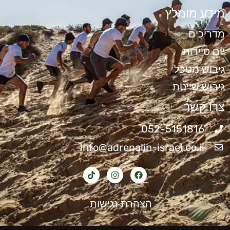
מידע מומלץ
מדריכים
יום סיירות
גיבוש מטכל
גיבוש שייטת
צרו קשר
052-5151816
info@adrenalin-israel.co.il
הצהרת נגישות