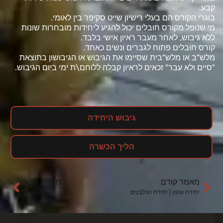
קבע.
בוגרי הקורס הם בעלי רישיון שייט סקיפר בין לאומי.
מי שנופל מקורס חובלים יכול להגיע ליחידות מובחרות שונות
ללא גיבוש, לאחר מעבר ראיון אישי בלבד.
קורס חובלים פתוח לגברים ונשים כאחד.
מלש"ב או מלש"בית שסיימו את הגיבוש או הגיבושון בתוצאת
"סיים ולא עבר" זכאים לראיון קבלה ללוחם\ת ימי ביום הגיבוש.
גיבוש היחידה
הליך הכשרה
מאמר קודם
מאמר הבא
יחידת עוקץ | יחידת הכלבנים
קורס טיס