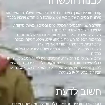
לבנות הכשרה
קורס חובלים אורך כשנתיים ו-4 וחצי כאשר השלב הראשון הוא
טירונות בסיסית של רובאי 03 שאורכה הינו חודש ושבוע בלבד
השלב השני: "הבסיסי" הכולל ימ"פ ובסיס ( ימאות ופיקוד /
הכשרת קציני משמרת בספינות).
שלב שלישי: הינו שלב ההתמחות: אתם תצאו להתמחות
במגמות הספינה השונות ביניהן: שיט, אלקטרוניקה ומכונה
שלב רביעי: אקדמיה (לימודי תואר מקוצר)
שלב חמישי: ייעוד בה"ד – הכשרה עיונית יעודית לסטיל או
צוללות
שלב שישי: סיום ההכשרה, החניכים יגעו לתווך המבצעי וישרתו
בכלי השיט בתור סגני קציני מחלקות בליווי צבירת נסיון מעשי
לצורך הסמכה מעשית לתפקידי קצין משמרת גשר/מכונה או
קצין ל"א בסטי"ל או בצוללת.
חשוב לדעת
בוגרי קורס חובלים מתחייבים לחתום על חמש שנות שירות