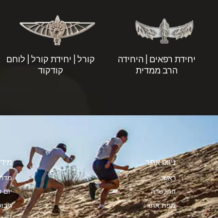
יחידת רפאים | היחידה
קורל | יחידת קורל | לוחם
הרב ממדית
קודקוד
ניווט אתר
מידע
ראשי
מדרי
ההכשרה
יום ס
מפת אתר
גיבו