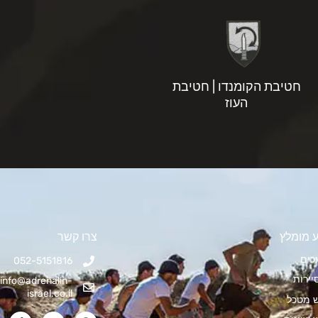
חטיבת הקומנדו | חטיבת
העוז
 מומלץ
צרו קשר
כים
052-5151816
יירות
info@adrenalin-
israel.co.il
ש מטכל