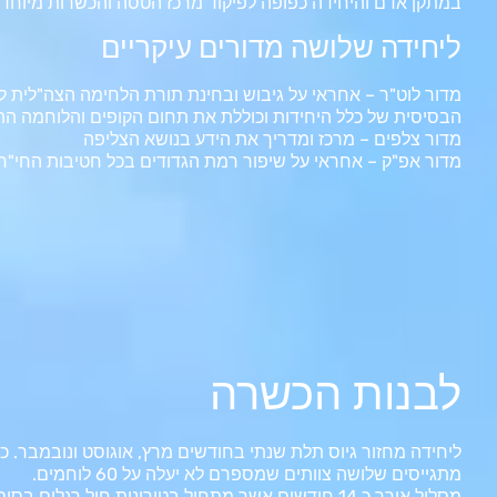
במתקן אדם והיחידה כפופה לפיקוד מרכז הטסה והכשרות מיוחדו
ליחידה שלושה מדורים עיקריים
מדור לוט"ר – אחראי על גיבוש ובחינת תורת הלחימה הצה"לית 
הבסיסית של כלל היחידות וכוללת את תחום הקופים והלוחמה הת
מדור צלפים – מרכז ומדריך את הידע בנושא הצליפה
מדור אפ"ק – אחראי על שיפור רמת הגדודים בכל חטיבות החי"ר 
לבנות הכשרה
ליחידה מחזור גיוס תלת שנתי בחודשים מרץ, אוגוסט ונובמבר. כ
מתגייסים שלושה צוותים שמספרם לא יעלה על 60 לוחמים.
מסלול אורך כ 14 חודשים אשר מתחיל בטירונית חיל רגלים