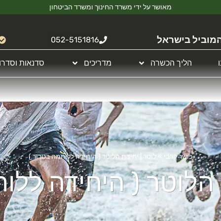
מאושר על ידי משרד החינוך ומשרד הביטחון
מוביל בישראל
052-5151816
הליך הכשרה
מדריכים
סדנאות וסדרו
כושר קרבי
»
לוטר | יחידת הלוטר ( היחידה ללוחמה בטרור )
 הלוטר ( היחידה ללו