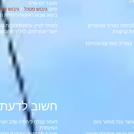
ת.
מעבר יום שדה
סיום
גיבוש מטכל
/
גיבוש שיי
ביצוע שבוע ראיונות ליחידת ה
למותר לציין, עלמנת לצלוח ס
ללוחמה בטרור והכשרתן
ייעודי ונכון להם, להליך ההכש
ת קרקעית.
בצה"ל, הפריצה והחילוץ
חשוב לדעת
אשר בכל מחזור גיוס
לאחר קבלה ליחידה שלב הטיר
המיוחדת
 בסיסית ואימון מתקדם מקוצר
מעברי לתפקיד ההדרכה הלוחמ