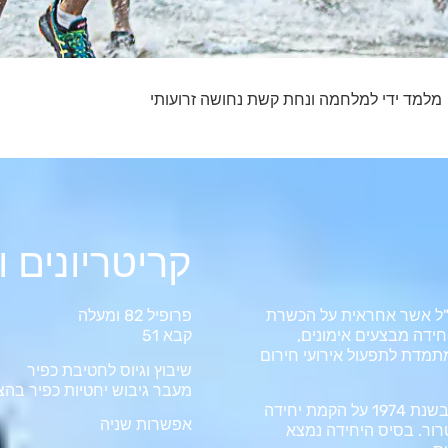
מלמד ידי למלחמה ונחת קשת נחושה זרועותי
קריטריונים ו
ה"ל אשר אחראית על הכשרת
פרופיל 82 ומעלה
חידה מבצעים אימונים,
קבא 51
 מתמדת לתפעול אירועי חירום
שיבוץ וגיוס לחטיבת כפיר
מעבר גיבוש יחטיות כפיר בהצ
בעקבות הפיגוע במעלות וחטיפת מטוס הנוסעים "סבנה" הוחלט בשנת 1974 על הקמת יחידה
אפשרות שניה
רור. בסיס היחידה נמצא