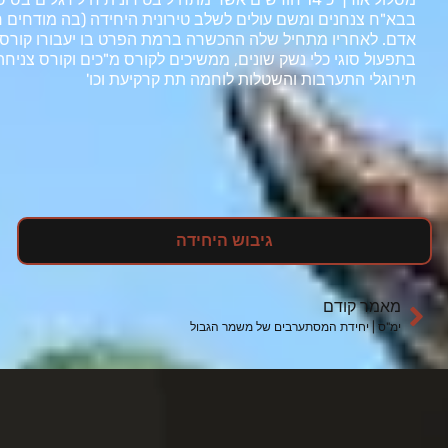
בבא"ח צנחנים ומשם עולים לשלב טירונית היחידה (בה מודחים 
אדם. לאחריו מתחיל שלה ההכשרה ברמת הפרט בו יעבורו קורס
בתפעול סוגי כלי נשק שונים, ממשיכים לקורס מ"כים וקורס צניח
תירוגלי התערבות והשטלות לוחמה תת קרקיעת וכו'
גיבוש היחידה
מאמר קודם
ימ"ס | יחידת המסתערבים של משמר הגבול