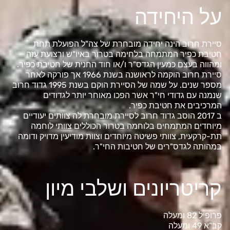
על היחידה
סיירת חרוב הינה יחידה מובחרת של צה"ל הפועלת תחת
חטיבת כפיר המתמחה בלחימה בטרור באיו"ש ורצועת עזה
ומהווה בעצם כמעין הגדס"ר ו/או חוד החנית של חטיבת כפיר.
סיירת חרוב הוקמה לראושנה בשנת 1966 אך פורקה לאחר
מספר שנים. על שמה של הסיירת הוקם בשנת 1995 גדוד חרוב
שנמנה עם גדודי חי"ר אשר הפכו מאוחר יותר לגדודים
המרכיבים את חטיבת כפיר.
ב 2017 הוסב גדוד חרוב לסיירת מובחרת לה צוותים יעודיים
מיוחדים המתמחים בלוחמה בטרור הכוללים צוותי לוחמה
תת-קרקעית, צוותי פשיטה מיוחדים וצוות מודיעין מדויק ודומה
במהותה לגדס"רים של חטיבות החי"ר.
קריטריונים ושלבי מיון
פרופיל 82 ומעלה
קב"א 49 ומעלה