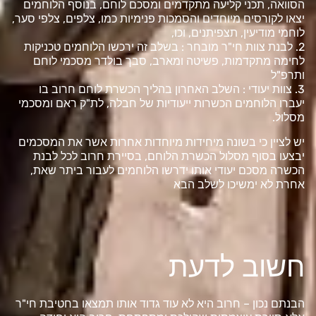
הסוואה, תכני קליעה מתקדמים ומסכם לוחם, בנוסף הלוחמים
יצאו לקורסים מיוחדים והסמכות פנימיות כמו, צלפים, צלפי סער,
לוחמי מודיעין, תצפיתנים, וכו,
2. לבנת צוות חי"ר מובחר : בשלב זה ירכשו הלוחמים טכניקות
לחימה מתקדמות, פשיטה ומארב, סבך בולדר מסכמי לוחם
ותרפ"ל
3. צוות יעודי : השלב האחרון בהליך הכשרת לוחם חרוב בו
יעברו הלוחמים הכשרות ייעודיות של חבלה, לת"ק ראם ומסכמי
מסלול.
יש לציין כי בשונה מיחידות מיוחדות אחרות אשר את המסכמים
יבצעו בסוף מסלול הכשרת הלוחם, בסיירת חרוב לכל לבנת
הכשרה מסכם יעודי אותו ידרשו הלוחמים לעבור ביתר שאת,
אחרת לא ימשיכו לשלב הבא
חשוב לדעת
הבנתם נכון – חרוב היא לא עוד גדוד אותו תמצאו בחטיבת חי"ר