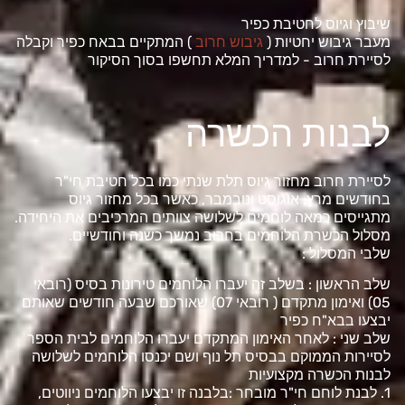
שיבוץ וגיוס לחטיבת כפיר
מעבר גיבוש יחטיות (
גיבוש חרוב
) המתקיים בבאח כפיר וקבלה
לסיירת חרוב ­- למדריך המלא תחשפו בסוך הסיקור
לבנות הכשרה
לסיירת חרוב מחזור גיוס תלת שנתי כמו בכל חטיבת חי"ר
בחודשים מרץ, אוגוסט ונובמבר, כאשר בכל מחזור גיוס
מתגייסים כמאה לוחמים לשלושה צוותים המרכיבים את היחידה.
מסלול הכשרת הלוחמים בחרוב נמשך כשנה וחודשיים.
שלבי המסלול :
שלב הראשון : בשלב זה יעברו הלוחמים טירונות בסיס (רובאי
05) ואימון מתקדם ( רובאי 07) שאורכם שבעה חודשים שאותם
יבצעו בבא"ח כפיר
שלב שני : לאחר האימון המתקדם יעברו הלוחמים לבית הספר
לסיירות הממוקם בבסיס תל נוף ושם יכנסו הלוחמים לשלושה
לבנות הכשרה מקצועיות
1. לבנת לוחם חי"ר מובחר :בלבנה זו יבצעו הלוחמים ניווטים,