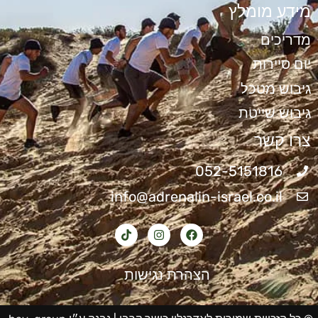
מידע מומלץ
מדריכים
יום סיירות
גיבוש מטכל
גיבוש שייטת
צרו קשר
052-5151816
info@adrenalin-israel.co.il
הצהרת נגישות