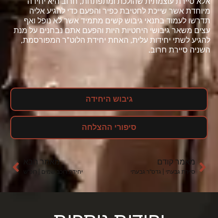
אלא סיירת עוצמתית שהולכת ומתפתחת, חרוב היא יחידה
מיוחדת אשר שייכת לחטיבת כפיר והפעם כדי להגיע אליה
תדרשו לעמוד בתנאי גיבוש קשים מתמיד אשר לא נופל ואף
עצים משאר גיבושי היחטיות היות והפעם אתם נבחנים על מנת
להגיע לשתי יחידות עלית, האחת יחידת הלוט"ר המפורסמת,
השניה סיירת חרוב.
גיבוש היחידה
סיפורי ההצלחה
מאמר קודם
מאמר הבא
סיירת גבעתי | גדס"ר גבעתי
יחידת רוכב שמים | רוכ"ש