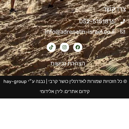
צרו קשר
052-5151816
info@adrenalin-israel.co.il
הצהרת נגישות
© כל הזכויות שמורות לאדרנלין כושר קרבי |
נבנה ע״י hay-group
קידום אתרים
:
לירן אלידומי