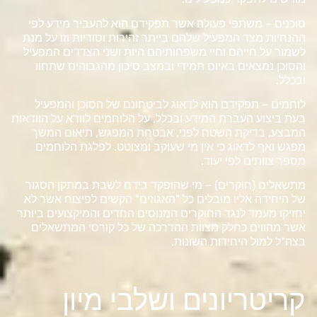
סוכנים – משתפי פעולה אשר תפקידם הוא להעביר מידע לפי
ההנחיות מצד המפעיל שלהם בייתר זהירות וסודיות וזו על מנת
לשמור על חייהם וחיי משפחותיהם היות ושני הצדדים המפעיל
והסוכן נמצאים באיום תמידי ובמצב סיכון מהגבוהים שתחוו
ובכלל.
לוחמים – תפקידם הוא לדאוג לביטחונם של הסוכן והמפעיל
בעת ביצוע העברת המידע ובכלל, על הלוחמים לוודא על הוודאות
המבצע, בדיקת השטח לפני, אבטחת המפגש, תיאום המשך
מפגש ואף לדאוג כי אין מי שעוקב ומצוטט. לפלגת הלוחמים
מספר צוותים לפי יעוד.
מתשאלים (חוקרים) – מי שהופקד בידם לשבת במתקן הסגור
של היחידה אליו מובלים כל "האגוזים" הקשים לפיצוח אשר לא
יחזיקו מעמד לנגד החוקרים המנוסים החדים והמיקצועים ביותר
אשר מהווים כחלק מצוות ההדרכה של כל קורסי המתשאלים
בצה"ל למול היחידות השונות.
קריטריונים ושלבי מיון