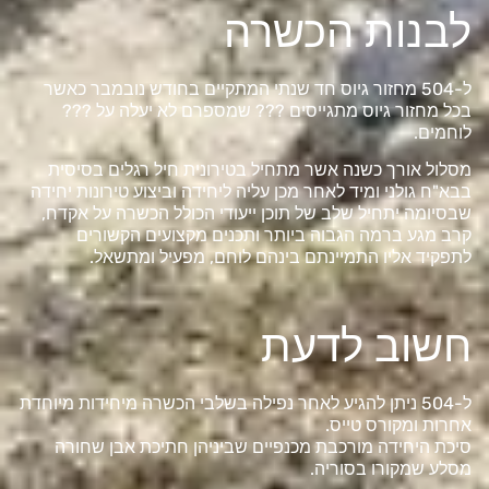
לבנות הכשרה
ל-504 מחזור גיוס חד שנתי המתקיים בחודש נובמבר כאשר
בכל מחזור גיוס מתגייסים ??? שמספרם לא יעלה על ???
לוחמים.
מסלול אורך כשנה אשר מתחיל בטירונית חיל רגלים בסיסית
בבא"ח גולני ומיד לאחר מכן עליה ליחידה וביצוע טירונות יחידה
שבסיומה יתחיל שלב של תוכן ייעודי הכולל הכשרה על אקדח,
קרב מגע ברמה הגבוה ביותר ותכנים מקצועים הקשורים
לתפקיד אליו התמיינתם בינהם לוחם, מפעיל ומתשאל.
חשוב לדעת
ל-504 ניתן להגיע לאחר נפילה בשלבי הכשרה מיחידות מיוחדת
אחרות ומקורס טייס.
סיכת היחידה מורכבת מכנפיים שביניהן חתיכת אבן שחורה
מסלע שמקורו בסוריה.