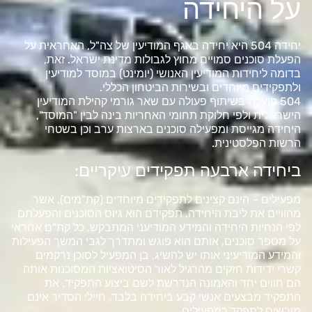
על היחידה
יחידה 504 היא יחידה באגף המודיעין של צה"ל, האחראית על
הפעלת סוכנים סמויים מחוץ לגבולות מדינת ישראל. זאת,
בדומה ליחידות המודיעין האנושי (יומינט) במוסד למודיעין
ולתפקידים מיוחדים ובשירות הביטחון הכללי.
504 פועלת בשיתוף פעולה עם שאר גורמי קהילת המודיעין
הישראלית ולפי חלוקת תחומי האחריות בינה לבין "המוסד",
היחידה מגייסת ומפעילה סוכנים בארצות ערב וכן בשטחי
הרשות הפלסטינית.
ביחידה ארבעה תפקידים עיקריים:
מפעילים – הינם קצינים לתפקידים מיוחדים (קת"מים), אשר
מהוויים את ליבת היחידה. תפקידם הוא גיוס הסוכנים והפעלתם
לפי הנחיות היחידה והמידע המודיעני המתבקש, כל קת"ם אחראי
על מספר סוכנים, אותם הוא פוגש ומתדרך לגבי המשך הפעילות
והמידע המודיעיני אותו יש להשיג, בן המפעיל לסוכן נרקמים
קשרי ידידות חזקים מהרגיל לאור הסיטואציות המסוכנות אותה
הם חווים יחד והאמונה הנדרשת לשם ביצוע התפקיד. את
התפקיד מבצעים אנשי קבע ביחידה בלבד, חיילי הסדיר אינם
מורשים לתפקד כמפעילים.