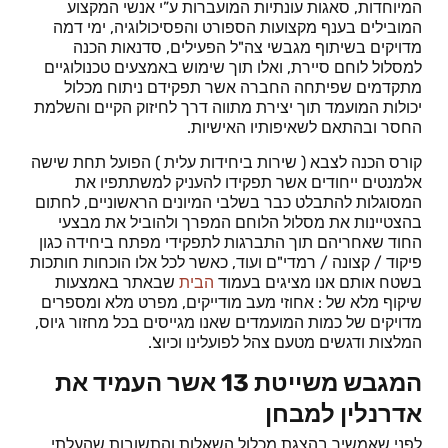
המיוחדות, סאגות עונתיות המועברות ע”י אנשי המקצוע
המובילים בענף מקצועות הספורט והפסיכולוגיה, ימי דמה
מדויקים בשיתוף מגבשי צה"ל הפעילים, סדנאות הכנה
למסלול לוחם סיירת, ואלו תוך שימוש באמצעים טכנולוגיים
מתקדמים שפיתחה החברה אשר תפקידם ניתוח מכלול
יכולות המועמד תוך יצירת מתווה דרך לחיזוק הקיים והשלמת
החסר ובהתאם לשאיפותיו האישיות.
קורס הכנה לצבא ( שירות ביחידות עלית ) הפועל תחת שישה
אלמנטים ייחודים אשר תפקידו להעניק למשתתפיו את
המסוגלות להתבלט כבר בשלבי המיונים הראשוניים, לחתום
בהצטיינות את מסלול הלוחם המפרך ולהוביל את מבצעי
החוד שאחריהם תוך התברגות לתפקידי מפתח ביחידה כגון
פיקוד / קצונה / רמדי"ם ועוד, כאשר לכל אלו הוכחות חותכות
בשטח אותם אנו מציגים בעמוד
הבית
שבאתר באמצעות
שיקוף מלא של : אחוזי מעב מודייקים, מפרט מלא ומספרים
מדויקים של כמות המועמדים שאנו מגייסים בכל מחזור גיוס,
המלצות ודגשים מטעם צהל לפועלינו וכיוצ'.
המגבש משייטת 13 אשר העמיד את
אדרנלין למבחן
לפני שאמשיך בהצגת מכלול השאלות והתשובות שהעלתי