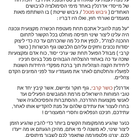
של מייסדי אדרנלין באחד מימי הסימולציה לגיבושים
האחודים (
גיבוש מטכל
/ גיבוש שייטת ) בו השתתפו מאות
מועמדים ואורחי חוץ, ואלו היו דבריו :
"על מנת להוביל אתכם תחת מעטפת הכשרה מקצועית ונכונה
היה עלינו ליצור שינוי תפיסה מוחלט בכל הקשור לתחום
ההכנה לצה"ל , לנפץ את כל מה שהכרתם עד כה כדי ליצוק
יסודות נכונים וחזקים עליהם הלבשנו גוף הכשרות ( כושר
קרבי ) מבודל הפועל תחת שני ערכי יסוד, כוח אדם ומקצועיות
שזכה עד כה באחוזי ההצלחה הגבוהים מכל בגיוס חניכיו
ליחידות הקצה הצהליות תוך ברכת מפקדי היחידות השונות
לפועליו והחלטתם לאתר את מועמדיו עוד לפני המיונים הקדם
צהליים.
אדרנלין
כושר קרבי
, גוף חוקר ומיישם, אשר קיבץ יחד את
טובי המוחות הישראלים מרמת המגבשים הפעילים ועד
לאנשי מקצועות ההדרכה, ההסתברות והפסיכולוגיה אשר
בחרו לעצור את עתידם שלהם על מנת להקדיש אותו לאחר,
עתידכם, חניכנו הנפלאים וחסרי המעצורים !
כנער שהגיע מהמקומות הקשים ביותר כדי להבין שהגיע הזמן
ליצור שינוי, לא משנה לי מי אתם, מהיכן הגעתם או מה ייעדו
לכם, יצרנו פלטפורמה שתאפר לכם לשבור מיתוסים,