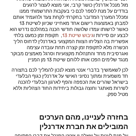
מול מנכל אדרנלין כושר קרבי, אני מוצא לעצור לרגעים
בודדים על מנת לספר לכם כי בעקבות התרשמותי ממנו
ומכלל המערך המדובר בחקרתי לקחת צעד ולהעמיד אותם
למבחן באמצעות רישום אחד מאחייני שכיוון לשייטת 13
כאשר לרשותו עמדו שלושה חודשי הכנה במהלכם נדרש הוא
לבצע יום סיירות ו
גיבוש שייטת 13
, תקופת זמן כמעט בלתי
אפשרית בה הצליחו הצוות המקצועי באדרנלין לדחוס הליך
הכשרה מלא לתקופת זמן קצרה תחת עובדה עצימה
ואגרסיבית מחד והתנהלות מקצועיות וסרגל מאמצים מבוקר
מנגד שלימים הפכו אותו ללוחם שייטת 13 מן המניין
לכן לשאמשיך בדברי אנטי מוצא לנכון להמליך לכם בתצורה
חד משמעית ומתוך נסיוני האישי על אדרנלין כגוף הבלעדי
בישראל שהרים את הכפפה והפף לארגון הבלעדי להכנה
לשירות מאתגר וחוצה גבולות ביחידות החוד הצהליות וללא
מטיל ספק.
בחזרה לעניינו, מהם הערכים
המובילים את חברת אדרנלין
על מנת לענות על שאלה זו ציטט המנכל את דברי הפתיחה