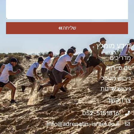
שליחה
מידע מומלץ
מדריכים
יום סיירות
גיבוש מטכל
גיבוש שייטת
צרו קשר
052-5151816
info@adrenalin-israel.co.il