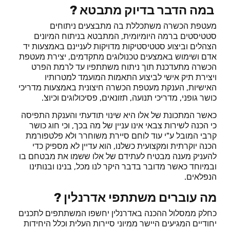
במה הדבר בדיוק מתבטא ?
מעטפת הכשרה משתכללת בה מתבצעים ניתוחים
סטטיסטים ברמה היומיומית, המתבטא בניתוח המיונים
הצהלים וביצוע סטטיסטיקות מדויקות לעניינם באמצעות יד
אדם ושימוש באמצעים טכנולוגים מתקדמים, יצירת מעטפת
הכשרה מתעדכנת תוך ניתוח משתתפיו עד לרמת הפרט
ויצירת תיק אישי לביצוע התאמות המועמד למטרותיו
האישיות, הענקת מעטפת הכשרה חיצונית באמצעות מדריכי
כושר גופני, מדריכי תנועה, תזונאים, פסיכולוגים וכיוצ'.
כאשר המתכונת של אלו היא שינוי תודעתי והענקת התפיסה
כי הכנה לשירות צבאי אינו עניין של מה בכך, וכי חוג כושר
קרבי המובל ע"י עוד לוחם סיירת משוחרר ולא פלטפורמת
הכנה יוקרתית ומקצועית כשלנו, הוא עדיין לא מספיק כדי
להעניק מענה מבטיח לעתידם של אלו ששמו את מבטחם בו
ובמיוחד כאשר מדובר בדבר היקר לנו מכל, בנינו ובנותינו
הנפלאים.
מה עוברים משתתפי אדרנלין ?
כחלק ממסלול ההכנה באדרנלין יחשפו המשתתפים לתכנים
יחודיים המגיעים היישר ממיוני סיירות העלית וכלל היחידות