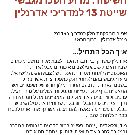
חשיפה : מדוע הפכו מגבשי
שייטת 13 למדריכי אדרנלין
אני בוחר לקחת חלק כמדריך באדרנלין
מנכל אדרנלין : ברוך הבא !
איך הכל התחיל…
אדרנלין כושר קרבי, חברת הכנה לצבא אליה נחשפתי כאדם
שבידו הזכות לגבש מלשבים איכותיים מכלל גזרות
האוכלוסייה לאחת מסיירות העלית של צבא ההגנה לישראל,
מועדי גיבוש בהם לקחתי חלק כמפקד צוות אשר נערכו
בשנים האחרונות ובהם התוודיתי לזן חדש של מועמדים אשר
התאפיינו ברף יכולות פיזיות ומנטליות העולים על גדר הרגיל,
ערכים וקווי תפיסה אידיאולוגים המאפיינים את לוחמי היחידה
תוך הצגת יכולות הובלה וורבלית שהותירו את סגל הגיבוש
בכללותו פעורי פה כאשר להם מכנה משותף אחד אותו לבטח
כבר הצלחתם להבין.
מיד, וללא דיחוי, יזמתי פגישה למול הדרגים הגבוהים בחברה
ובמטרה להכיר את תוואי השטח וקווי התפיסה אותם