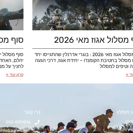
מסלול אגוז מאי 2026
סוף מסלו
סוף מסלול אגוז מאי 2026 : בוגרי אדרנלין שהתגייסו יחד
ו מסלול בחטיבת הקומנדו – יחידת אגוז, דרכי הגעה
יהלם, האחד 
ה וטיפים למסלול
לחניך על מנ
ד »
קרא עוד »
 מומלץ
צרו קשר
כים
052-5151816
יירות
info@adrenalin-