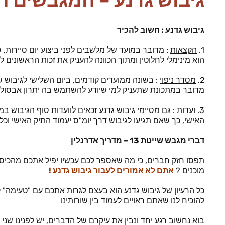
גיבוש גדנע – המגבשים ח
גיבוש גדנע : חשוב להכיר
1.
הקצאות
: מדובר במועד של מלשבים לפני ביצוע יום סיירות,
הוא מינימלי לחלוטין ומתוך הכוונה להעניק את זכות הראשונים 
2.
מסדר ניפוי
: בשונה ממועדים קודמים, ביום השלישי לגיבוש ש
מדובר במתכונת שתעניק למי שיודע להשתמש בה יתרון אבסולו
3.
ועדות
: גם מסיימי גיבוש גדנע זכאים לוועדות סוף הגיבוש במ
האישי, כך שאם תגיעו לגיבוש דרך יומ"ס יעמוד התיק האישי וכ
דברי מגבש שייטת 13 – מדריך אדרנלין
תפסו חזק חברים, כי מה שאספר לכם עכשיו יפיל אתכם מהכיס
מוכנים ?
אתם לא אמורים לעבור גיבוש גדנע !
להוכיח לנו שאתם ראויים לעמוד בין שורותינו
בוא נחשוב רגע יחד ונבין את עיקרם של הדברים, יש לפנינו שני