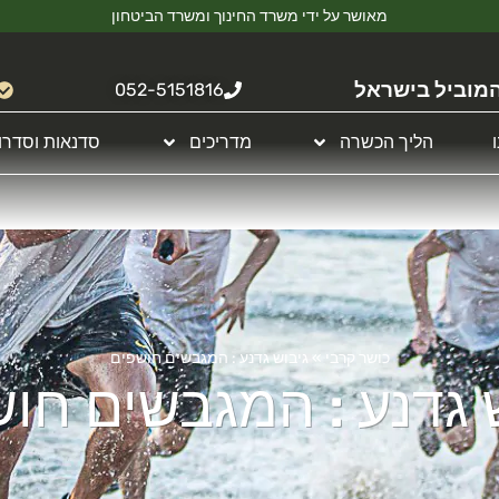
מאושר על ידי משרד החינוך ומשרד הביטחון
מוביל בישראל
052-5151816
הליך הכשרה
מדריכים
סדנאות וסדרו
כושר קרבי
»
גיבוש גדנע : המגבשים חושפים
 גדנע : המגבשים חו