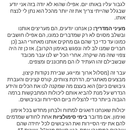
לגבור עליו באותו יום. אפילו שהוא לא יודה בזה אני יודע
שבגלל שהייתי צריך את זה יותר מהכל הוא נתן לי לנצח
אותו.
מעיני המדריך:
כן אנחנו יודעים, הם מעריצים אותנו
ובשלב מסוים לא רק שמדברים כמונו, הם אפילו חושבים
כמונו עד כדי כך שהם גם מחקים אותנו מאחורי הגב (כן
חברים שמנו לב לזה ונפגש באימון הקרוב). אז כן זה היה
צפוי שזה מה שיקרה. אחרי הכל יש לנו עבר מכובד
שבשבילם זהו העתיד לו הם מתכוננים ומצפים.
עבר זה (מסלול ארוך ומייגע, שבירת נקודות קיצון,
מבצעים מאתגרים, הדרכת צוותים, קורס קצינים והעברת
גיבושים כיום) הוא בעצם מה שמקנה לנו את הכלים והידע
הנדרש על מנת להביא אותם ליכולות המתבקשות ברמה
הגבוה ביותר כדי להצליח ביום הסיירות ובגיבושים.
יכולות שאנחנו דואגים למתוח ולבחון מחדש בכל אימון
ואימון. אם מדובר
בימי סימולציות
אחת לחודש שמדמים
להם את ימי הסיירות ואת הגיבושים לכל יחידה שהם