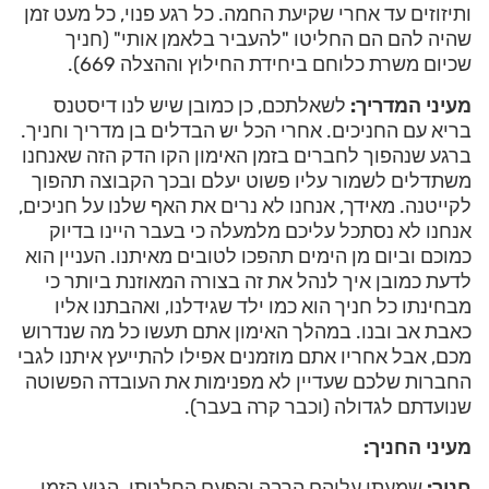
ותיזוזים עד אחרי שקיעת החמה. כל רגע פנוי, כל מעט זמן
שהיה להם הם החליטו "להעביר בלאמן אותי" (חניך
שכיום משרת כלוחם ביחידת החילוץ וההצלה 669).
מעיני המדריך:
לשאלתכם, כן כמובן שיש לנו דיסטנס
בריא עם החניכים. אחרי הכל יש הבדלים בן מדריך וחניך.
ברגע שנהפוך לחברים בזמן האימון הקו הדק הזה שאנחנו
משתדלים לשמור עליו פשוט יעלם ובכך הקבוצה תהפוך
לקייטנה. מאידך, אנחנו לא נרים את האף שלנו על חניכים,
אנחנו לא נסתכל עליכם מלמעלה כי בעבר היינו בדיוק
כמוכם וביום מן הימים תהפכו לטובים מאיתנו. העניין הוא
לדעת כמובן איך לנהל את זה בצורה המאוזנת ביותר כי
מבחינתו כל חניך הוא כמו ילד שגידלנו, ואהבתנו אליו
כאבת אב ובנו. במהלך האימון אתם תעשו כל מה שנדרוש
מכם, אבל אחריו אתם מוזמנים אפילו להתייעץ איתנו לגבי
החברות שלכם שעדיין לא מפנימות את העובדה הפשוטה
שנועדתם לגדולה (וכבר קרה בעבר).
מעיני החניך:
חניך:
שמעתי עליהם הרבה והפעם החלטתי. הגיע הזמן