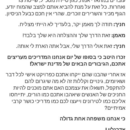
עוברים במתארי אמת, כגון סיירת מטכ"ל, שייטת 13
ואחרות. כל זאת על מנת להביא אותם למצב שהמוח יודע,
הגוף מכיר והשרירים זוכרים. שהרי אין חכם כבעל הניסיון.
חניך:
תודה לך מאמן יקר, בלעדיך לא הייתי מצליח.
מאמן:
זאת הדרך שלך וההצלחה היא שלך בלבד!
חניך:
זאת אולי הדרך שלי, אבל אתה הארת לי אותה.
זכרו היטב כי בסופו של יום אנחנו המדריכים מעריצים
אתכם, הגיבורים הבאים של מדינת ישראל!
אז אחרי שהבנו שהם ייקחו אתכם כפרויקט אישי לכל דבר
ושאיומים, גינויים וקללות זה לא מה שיגרום להם
להתקפל, תשאלו את עצמכם האם אתם מוכנים להיות
החניכים של האנשים שיאהבו אתכם כמו הורים, יתייחסו
אליכם כמו לטירונים וייעצו לכם כמו מדריכי כושר קרבי
אמיתיים?
כי אנחנו משפחה אחת גדולה
אדרנלין !