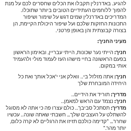
להגיע. באדרנלין תקבלו את הכלים שחסרים לכם על מנת
להפוך ללוחמים העתידיים הטובים ביותר שתוכלו.
המדריכים באדרנלין שמים דגש על שימור ושיפור
התכונות החזקות שלכם ועל שיפור היכולת הקיימת, הן
בצורה קבוצתית והן באופן פרטני.
מעיני החניך:
חניך:
הייתי נער שכונות, הייתי עבריין, ובאימון הראשון
בפעם הראשונה בחיי מישהו העז לעמוד מולי ולהעמיד
אותי במקום.
חניך:
אתה מזלזל בי.. וואלק אני י'אכל אותך ואת כל
היחידה המובחרת שלך
מדריך:
תוריד את הידיים..
חניך:
נצמד עם הראש למאמן..
מדריך:
תסתכל סביבך.. כולם עצרו פה כי אתה לא מסוגל
להשתלט על העצבים שלך… חשבתי שאתה שונה.. עכשיו
שחרר… "קדימה כולכם תזיזו את הרגליים לא קרה כלום,
יותר מהר."