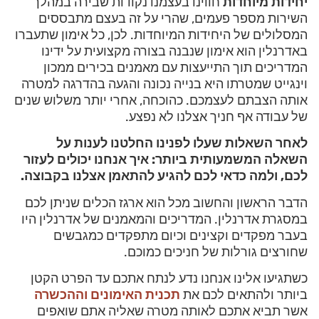
יחידות מיוחדות
חווינו בעצמנו נקודות שבירה במהלך
השירות מספר פעמים, שהרי על זה בעצם מתבססים
המסלולים של היחידות המיוחדות. לכן, כל אימון שתעברו
באדרנלין הוא אימון שנבנה בצורה מקצועית על ידינו
המדריכים תוך התייעצות עם מאמנים בכירים ממכון
וינגייט שמטרתו היא בנייה נכונה והגעה בהדרגה למטרה
אותה הצבתם לעצמכם. כהוכחה, אחרי יותר משלוש שנים
של עבודה אף חניך אצלנו לא נפצע.
לאחר השאלות שעלו לפנינו החלטנו לענות על
השאלה המשמעותית ביותר: איך אנחנו יכולים לעזור
לכם, ולמה כדאי לכם להגיע להתאמן אצלנו בקבוצה.
הדבר הראשון והחשוב מכל הוא ארגז הכלים שניתן לכם
במסגרת אדרנלין. המדריכים והמאמנים של אדרנלין היו
בעבר מפקדים וקצינים וכיום מתפקדים כמגבשים
שחורצים גורלות של חניכים כמוכם.
כשתגיעו אלינו אנחנו נדע לנתח אתכם עד הפרט הקטן
ביותר ולהתאים לכם את
תכנית האימונים וההכשרה
אשר תביא אתכם לאותה מטרה שאליה אתם שואפים