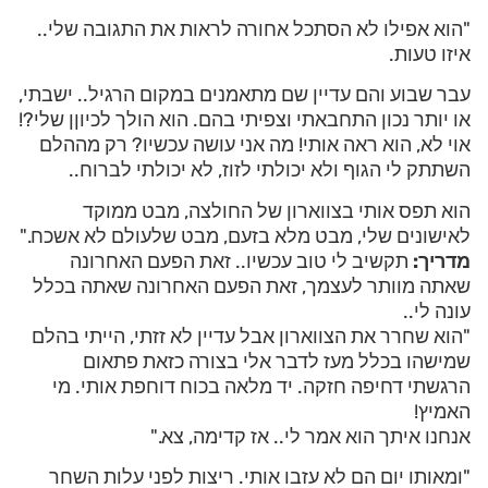
"הוא אפילו לא הסתכל אחורה לראות את התגובה שלי..
איזו טעות.
עבר שבוע והם עדיין שם מתאמנים במקום הרגיל.. ישבתי,
או יותר נכון התחבאתי וצפיתי בהם. הוא הולך לכיוןן שלי?!
אוי לא, הוא ראה אותי! מה אני עושה עכשיו? רק מההלם
השתתק לי הגוף ולא יכולתי לזוז, לא יכולתי לברוח..
הוא תפס אותי בצווארון של החולצה, מבט ממוקד
לאישונים שלי, מבט מלא בזעם, מבט שלעולם לא אשכח."
מדריך:
תקשיב לי טוב עכשיו.. זאת הפעם האחרונה
שאתה מוותר לעצמך, זאת הפעם האחרונה שאתה בכלל
עונה לי..
"הוא שחרר את הצווארון אבל עדיין לא זזתי, הייתי בהלם
שמישהו בכלל מעז לדבר אלי בצורה כזאת פתאום
הרגשתי דחיפה חזקה. יד מלאה בכוח דוחפת אותי. מי
האמיץ!
אנחנו איתך הוא אמר לי.. אז קדימה, צא."
"ומאותו יום הם לא עזבו אותי. ריצות לפני עלות השחר