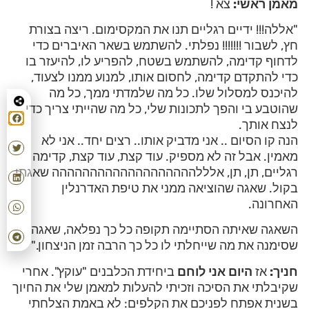
מאמן ראשי:
צא !
"אללה!!! ידיים רגליים תנו את המקסימום. ריצה בצורת
חץ, לשבור !!!!!!! נפלתי. להשתמש בשאר האיברים כדי
לדחוף קדימה, להשתמש בשטח, להפריע לו, להיעזר בו
כדי להתקדם קדימה, לחסום אותו, למנוע ממנו לצעוד,
להיכנס למסלול שלו. כל מה שלמדתי ממך, כל מה
שהוטבע בי והפך לתכונות שלי, כל מה שהייתי צריך כדי
לנצח אותך.
הנה קו הסיום .. אני מדביק אותו.. רצים יחד.. אני לא
מאמין. אבל זה לא מספיק. עוד קצת, עוד קצת, קדימה
רגליים, תן, תן, אלללההההההההההההההההההה שאגתי
בקול. שאגה שהוציאה ממני את טיפת האדרנלין
האחרונה.
השאגה שאיתה הסתיימה תקופה כל כך נפלאה, שאגה
שסימנה את מה שייחלתי לו כל כך הרבה זמן הניצחון."
חניך:
אז
היום אני לוחם
ביחידת הכלבנים "עוקץ". אחרי
שקיבלתי את הסיכה וזכיתי להעלות למאמן שלי את החיוך
בשנית אפתח לפניכם את הקלפים: לא באמת הצלחתי