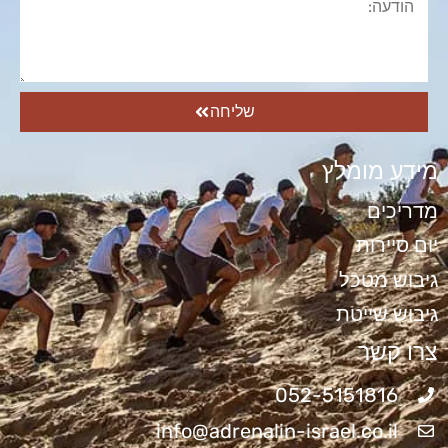
שליחה
מידע מומלץ
מדריכים
יום סיירות
גיבוש מטכל
גיבוש שייטת
צרו קשר
052-5151816
info@adrenalin-israel.co.il