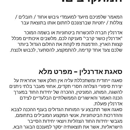
המאמר שלפניכם מיועד למועמדי גיבוש אחוד / חובלים /
צוללות / יחטיות שברצונכם לחתום אותו בתוצאת עבר
אדרנלין חברה להכשרות ביטחוניות או בשמה המוכר
"אדרנלין כושר קרבי" מעניקה לכם, מלשבים איכותיים מכלל
קצוות הארץ, הזדמנות פז לקחת את החלום הגדול ביותר
שלכם צעד אחד קדימה, להתמקצע, להסתער, לכבוש ולנצח.
סאגת אדרנלין – מפרט מלא
סאגה ייחודית ומשתכללת עליה אין חולק אשר אחראית על
יצירת סיפורי הצלחה חסרי תקדים, אחוזי מעבר בלתי ניתנים
להשגה, המותג, המוניטין, ההכרה של יחידות החוד במערך
הכנה האמור והאישורים הממשלתיים הבלעדיים לצידם
אדרנלין פועלת.
סאגה אשר תתבצע עי המוחות הגדולים בענף ההכנה לצבא
וההדרכות הביטחוניות, אנשי המקצוע המובילים בתחומם,
מגבשי יחידות החוד הצהליות ויוצאי יחידות הסייבר
הישראליות, אשר את תוצאותיה יסקר למענכם הבוגר הבא.