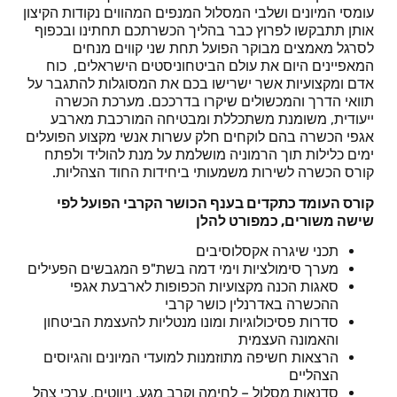
עומסי המיונים ושלבי המסלול המנפים המהווים נקודות הקיצון
אותן תתבקשו לפרוץ כבר בהליך הכשרתכם תחתינו ובכפוף
לסרגל מאמצים מבוקר הפועל תחת שני קווים מנחים
המאפיינים היום את עולם הביטחוניסטים הישראלים, כוח
אדם ומקצועיות אשר ישרישו בכם את המסוגלות להתגבר על
תוואי הדרך והמכשולים שיקרו בדרככם.
מערכת הכשרה
ייעודית, משומנת משתכללת ומבטיחה המורכבת מארבע
אגפי הכשרה
בהם לוקחים חלק עשרות אנשי מקצוע הפועלים
ימים כלילות תוך הרמוניה מושלמת על מנת להוליד ולפתח
קורס הכשרה לשירות משמעותי ביחידות החוד הצהליות.
קורס העומד כתקדים בענף הכושר הקרבי הפועל לפי
שישה משורים, כמפורט להלן
תכני שיגרה אקסלוסיבים
מערך סימולציות וימי דמה בשת"פ המגבשים הפעילים
סאגות הכנה מקצועיות הכפופות לארבעת אגפי
ההכשרה באדרנלין כושר קרבי
סדרות פסיכולוגיות ומונו מנטליות להעצמת הביטחון
והאמונה העצמית
הרצאות חשיפה מתוזמנות למועדי המיונים והגיוסים
הצהליים
סדנאות מסלול – לחימה וקרב מגע, ניווטים, ערכי צהל