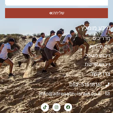
שליחה
מידע מומלץ
מדריכים
יום סיירות
גיבוש מטכל
גיבוש שייטת
צרו קשר
052-5151816
info@adrenalin-israel.co.il