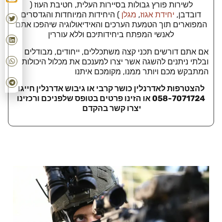
לשירות פורץ גבולות בסיירות העלית, חטיבת העוז (
דובדבן,
יחידת אגוז
,
מגלן
) היחידות המיוחדות והגדסרים
המפוארים תוך הטמעת הערכים והאידיאולוגיה שיהפכו אתם
לאנשי המפתח ביחידותיכם וללא עוררין
אם אתם דורשים תכני קצה משתכללים, ייחודים, מבודלים
ובלתי ניתנים להשגה אשר יצרו למענכם את מכלול היכולות
המתבקש מכם ויותר ממנו, מקומכם איתנו
להצטרפות לאדרנלין כושר קרבי או גיבוש אדרנלין חייגו
058-7071724 או הזינו פרטים בטופס שלפניכם ורכזינו
יצרו קשר בהקדם