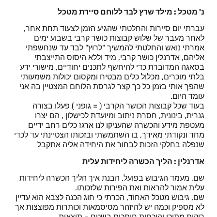
נ' מטכל : מילד שרץ לבד ללוחם סיירת מטכל
עברתי יום סיירות והחלטתי שהגיע הזמן לצעוד תחת אחר,
לאחר מעבר של שלוש קבוצות כושר קרבי בשבוע ימים
אמרתי נואש והחלטתי להמשיך "לרוץ" לבד עד שנחשפתי
אליהם, אדרנלין כושר קרבי, מיד וללא היסוס התייצבתי
בסאגה המדוברת כדי להיחשף לתכנים יחודיים, מישורי ידע
בלתי מוכרים, מכלול כלים מבטיח ומקסום יכולות משמעותי
שהפך אותי בזמן כל כך קצר לגרסת הלוחם המצטיין בה אני
עומד היום.
בעוד שכל קבוצות הכושר הקרבי ( = גופני ) פעלו בצורה
גנרית, בינונית, חסרת ניתוב ומיועדת לכישלון , הם יצרו
מעטפת מידע והכשרה שהעניקו לנו ארגז כלים רחב ידיים
מחד ונקודתי מאידך, בו השתמשתי ובזכותו הצטיינתי עד לכדי
שנפלה בחלקי הזכות לבחור את היחידה אליה אתקבל
אדרנלין : הליך הכשרה ליחידות עלית
שם, מעמד הגיבוש בפועל, הבנת איך הליך הכשרה ליחידות
עלית אמור להראות ואת הפירות שלזכותו.
שם, גיבוש מטכל האחוד, הכרתי כי חוג הכנה לצבא הוא עדיין
לא מספיק וכמה יש להיזהר מסיסמאות וכותרות מפוצצות אך
ריקות מתוכן והוכחות חותכות בשטח – תוצאות.