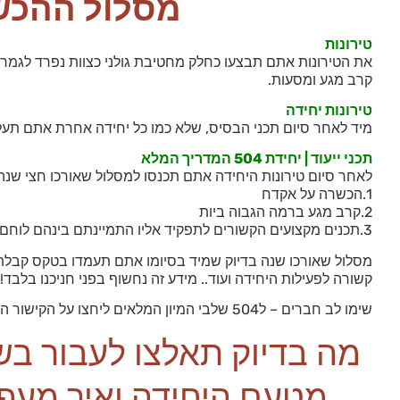
מסלול ההכשרה | יחיד
טירונות
קרב מגע ומסעות.
טירונות יחידה
מיד לאחר סיום תכני הבסיס, שלא כמו כל יחידה אחרת אתם תעל
תכני ייעוד | יחידת 504 המדריך המלא
לאחר סיום טירונות היחידה אתם תכנסו למסלול שאורכו חצי שנה
1.הכשרה על אקדח
2.קרב מגע ברמה הגבוה ביות
3.תכנים מקצועים הקשורים לתפקיד אליו התמיינתם בינהם לוחם| מפעיל | מתשאל
מסלול שאורכו שנה בדיוק שמיד בסיומו אתם תעמדו בטקס קבלת 
קשורה לפעילות היחידה ועוד.. מידע זה נחשוף בפני חניכנו בלבד!
שימו לב חברים – ל504 שלבי המיון המלאים ליחצו על הקישור הבא (דף המיועד רק לחניכנו) :
מה בדיוק תאלצו לעבור בש
מטעם היחידה ואיך מעפי