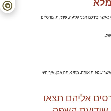
את הטירונות אתם תבצעו כחלק מחטיבת גולני כצוות נפרד לגמרי הקשור ליחידת 504 בלבד, טירונות בסיס אותה תסיימו עם רובאי 05 כאשר בידכם תכני קליעה, שדאות, מדסי"ם
של…
ר עוטפות אותה, מהי אותה אבן, איך היא
רסים אליהם תצאו
ה שידיעת השפה