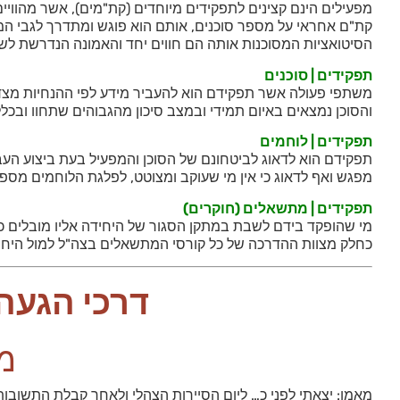
מפעילים הינם קצינים לתפקידים מיוחדים (קת"מים), אשר מהוויי
קת"ם אחראי על מספר סוכנים, אותם הוא פוגש ומתדרך לגבי המשך
הסיטואציות המסוכנות אותה הם חווים יחד והאמונה הנדרשת לש
תפקידים | סוכנים
משתפי פעולה אשר תפקידם הוא להעביר מידע לפי ההנחיות מצד ה
והסוכן נמצאים באיום תמידי ובמצב סיכון מהגבוהים שתחוו ובכלל
תפקידים | לוחמים
תפקידם הוא לדאוג לביטחונם של הסוכן והמפעיל בעת ביצוע הע
מפגש ואף לדאוג כי אין מי שעוקב ומצוטט, לפלגת הלוחמים מספר
תפקידים | מתשאלים (חוקרים)
מי שהופקד בידם לשבת במתקן הסגור של היחידה אליו מובלים כל
כחלק מצוות ההדרכה של כל קורסי המתשאלים בצה"ל למול היחי
דרכי הגעה ליחידה |
מי
מאמן: יצאתי לפני כ… ליום הסיירות הצהלי ולאחר קבלת התשובות, 