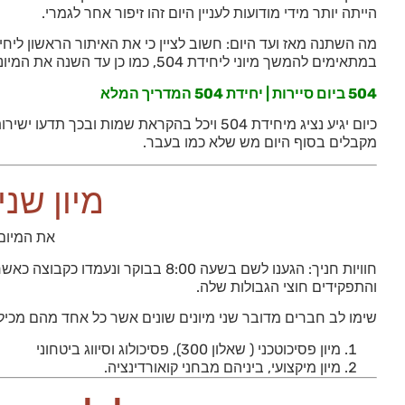
הייתה יותר מידי מודועות לעניין היום זהו זיפור אחר לגמרי.
מה השתנה מאז ועד היום: חשוב לציין כי את האיתור הראשון ליח
במתאימים להמשך מיוני ליחידת 504, כמו כן עד השנה את המיונים ליחידה הייתם מקלבים שובעיים לאחר יום סיירות דרך מיטב, היום, היום זהו סיפור אחר לגמרי.
504 ביום סיירות | יחידת 504 המדריך המלא
כיום יגיע נציג מיחידת 504 ויכל בהקראת 
מקבלים בסוף היום מש שלא כמו בעבר.
מיון שני | יחידת
את המיום 
חוויות חניך: הגענו לשם בשעה 8:00 
והתפקידים חוצי הגבולות שלה.
שימו לב חברים מדובר שני מיונים שונים אשר כל אחד מהם מכיל 
מיון פסיכוטכני ( שאלון 300), פסיכולוג וסיווג ביטחוני
מיון מיקצועי, ביניהם מבחני קואורדינציה.