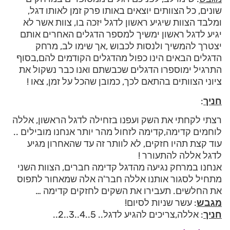
שונים, כל הצוותים יוצאים באותו פרק זמן לאותו דגל,
ומלבד הצוות שיגיע ראשון לדגל יזכה בו, צוות אשר לא
יגיע לדגל ראשון ימשיך למספר הדגלים האחרים אותם
יצטרך להמשיך ולנסות לכבוש ,אך שימו לב, מרחק
הדגלים הבאים הינו כפול מהדגלים הקודמים להם,בסוף
התרגיל ימוספרו הדגלים שכבשתם ואנו כבר נשקול את
ציוני הצוותים בהתאם לכך, כמובן שהכל על זמן, צאו !
חניך
:
רצתי לקחתי את השק ועפנו בזחילה לדגל הראשון, אללה
לוחמים קדימה,קדימה לזחול מהר יותר אנחנו מובילים ..
עוד קצת תהיו חזקים, לא לוותר זה עד שהאחרון מגיע
לדגל אללה להתעורר !
אנחנו במרחק נגיעה מהדגל קדימה חברים, הצוות השני
מתחיל לסגור אותנו אללה חבר'ה אלה שמאחור לתפוס
את החלשים. תעבירו את השקים לחזקים קדימה …
מגבש
: עשר שניות לסיום!
חניך
: אללה,צריכים להגיע לדגל.. 5..4..3..2..