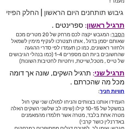
מעמד !
גיבוש תותחנים היום הראשון | החלק הפיזי
תרגיל ראשון
:
ספרינטים .
הסבר
: המגבש יקצה לכם מרחק של 20 מטרים מכם
שאותם יסמן בדגל , אותו תצטרכו לעקיף מימין לשמאל
ולחזור ראשונים, כמו כן תעמדו לפי סדרי ההגעה
שהחשובים ביות הם מספרים 1-4 (כמו בנהלי הגיבושים
של טייס , מטכל,שייטת, ויחטיות לחטיבות השונות)
תרגיל שני
:
תרגיל השקים, שונה אך דומה
מכל מה שהכרתם .
חוויות חניך
:
העמידו אותנו בצוותים והניחו למולנו שני שקי חול
במשקל של 10-15 קילו (שימו לב שלשני השקים האלה
מטרה אחת בלבד, מטרה אשר תלמדו מהמאמנים
באדרנלין כושר קרבי)
מגבש
: שימו לב, לפניכם דגלים ממסופרים במרחקים