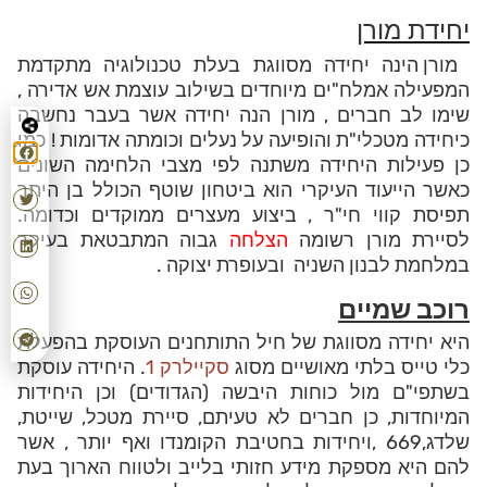
יחידת מורן
מורן הינה יחידה מסווגת בעלת טכנולוגיה מתקדמת
המפעילה אמלח"ים מיוחדים בשילוב עוצמת אש אדירה ,
שימו לב חברים , מורן הנה יחידה אשר בעבר נחשבה
כיחידה מטכלי"ת והופיעה על נעלים וכומתה אדומות ! כמו
כן פעילות היחידה משתנה לפי מצבי הלחימה השונים
כאשר הייעוד העיקרי הוא ביטחון שוטף הכולל בן היתר
תפיסת קווי חי"ר , ביצוע מעצרים ממוקדים וכדומה.
לסיירת מורן רשומה
הצלחה
גבוה המתבטאת בעיקר
במלחמת לבנון השניה ובעופרת יצוקה .
רוכב שמיים
היא יחידה מסווגת של חיל התותחנים העוסקת בהפעלת
כלי טייס בלתי מאושיים מסוג
סקיילרק 1
. היחידה עוסקת
בשתפי"ם מול כוחות היבשה (הגדודים) וכן היחידות
המיוחדות, כן חברים לא טעיתם, סיירת מטכל, שייטת,
שלדג,669 ,ויחידות בחטיבת הקומנדו ואף יותר , אשר
להם היא מספקת מידע חזותי בלייב ולטווח הארוך בעת