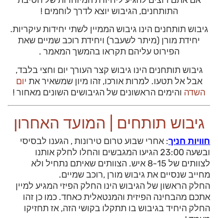
התותחנים, הגיבוש יוצא לדרך לוחמים !
גיבוש תותחנים הינו גיבוש הממיין לשתי יחידות עיקריות.
יחידת מורן (מיתר לשעבר) ויחידת רוכב שמיים שאת
הפירוט עליהם תקראו בהמשך המאמר .
גיבוש תותחנים הינו גיבוש קצר העורך יום וחצי בלבד,
אבל אל תטעו. למרות אורכו, זהו מיון שמשאיר את
יום
השדה
והימים הראשונים של הגיבושים השונים מאחור !
גיבוש תותחים | המועד האחרון
חוויות חניך
: אחרי שבוע טרום טירונות , הגענו לבסיסי
ובשעה 23:00 הגיעו המגבשים והחלו לחלק אותנו
לצוותים של 8-15 איש. הצוותים שאיתם נתחיל ולא
מחייב שנסיים את גיבוש מורן ,רוכב שמיים.
החלק הראשון של הגיבוש הינו החלק הפיזי המגיע למיין
אתכם מהבחינה הפיזית והמנטאלית כאחד. כמו כן זהו
החלק היחיד בגיבוש בו תתקלו בקושי הזה, אז תחזיקו