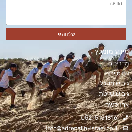
שליחה
מידע מומלץ
מדריכים
יום סיירות
גיבוש מטכל
גיבוש שייטת
צרו קשר
052-5151816
info@adrenalin-israel.co.il