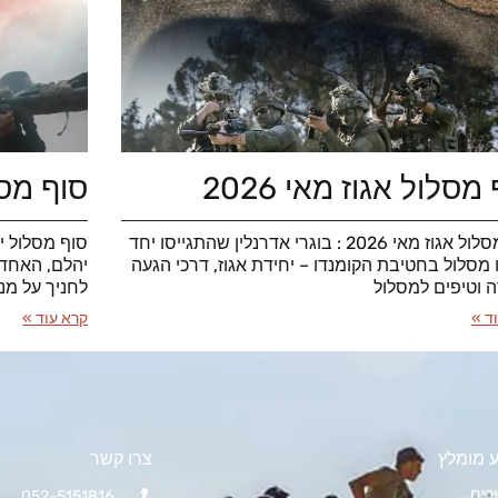
מסלול אגוז מאי 2026
סוף מסלו
סוף מסלול אגוז מאי 2026 : בוגרי אדרנלין שהתגייסו יחד
ו מסלול בחטיבת הקומנדו – יחידת אגוז, דרכי הגעה
יהלם, האחד 
ה וטיפים למסלול
לחניך על מנ
ד »
קרא עוד »
 מומלץ
צרו קשר
כים
052-5151816