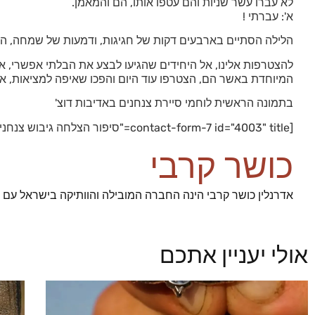
לא עברו עשר שניות והם עטפו אותו, הם והמאמן.
א': עברתי !
הלילה הסתיים בארבעים דקות של חגיגות, ודמעות של שמחה, ה
להצטרפות אלינו, אל היחידים שהגיעו לבצע את הבלתי אפשרי, 
המיוחדת באשר הם, הצטרפו עוד היום והפכו שאיפה למציאות, אדר
בתמונה הראשית לוחמי סיירת צנחנים באדיבות דוצ'
[contact-form-7 id="4003" title="סיפור הצלחה גיבוש צנחנים"]
כושר קרבי
אדרנלין כושר קרבי הינה החברה המובילה והוותיקה בישראל עם 93% הצלחה בגיוס מועמדינו לשירות ביחידות העלית הצהליות
אולי יעניין אתכם