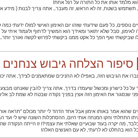
הוא מלמד אותו את כל התורה על רגל אחת!
, תשתמש בשטח, זה לא הראש, זה מעבר.. אתה צריך לבנות ( מידע אשר
ים נוספים, כל פעם שידעתי שזהו יום האימון האישי למולו ידעתי כמה ק
אימון, סבל שלא יתואר ומאידך הוא המשיך לדחוף ולעמוד איתי על 
לו שביקשתי ואף הפך כל אקט ממנו ביקשתי לפרוש לקשה ואורך יותר.. 
 סיפור הצלחה גיבוש צנחנים
רו את הגיבוש הזה, באפילו לא החניכים שמתאמנים לצידך, אתה יכול
על כל כישרון ומכשול שיעמדו בדרך, אתה צריך להבין שאנחנו מבצע
ולפני שנסגור את האימון הזה אצין בפניך נקודה שבטח לא שמת לב אל
 שהוא אמר באותו אימון אבל אחד הדהד לי יותר מכולם "תראה אות
איתו התחלתי והקו המנחה אותי היום, ההסתכלות השונה שיש לי ועד 
בד, מה יקרה בעוד שבועיים שאלתי את עצמי?! זו הייתה הנקודה שהוא
 אבל הוא בהחלט לא לרעתי, לא עם האנשים האלה!