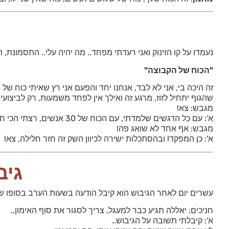
נעמדו על קו הזינוק ואני רעדתי מפחד.. מה יהיה עלי.. התסמונת, 
"הכוח של הקבוצה"
זה היכה בי, אני לא לבד, אנחנו יחד והפעם אני רץ שאיתי כוח של
שהגוף יתחיל לזוז, מרגע זה ואילך אין לפחד משמעות, רק לביצועים
מגבש: צא!
א': עם כל הדגשים שלמדתי, עם הכוח של 30 אנשים, רצתי הכי חזק שניא יכול, התנועות העוצמתיות ביותר, השבירה החדה ביותר השאגה שפתחה גיבוש שלם
מגבש: אף אחד לא שואג פה!
א': כן המפקד! ובהסתכלות ישירה לכיוון השק זה חזר חלילה, צא!
גיב
עשרים יום לאחר הגיבוש הוא קיבל הודעה בשעות הערב בסופו של 
חניכים: יאללה תגיע כבר למעגל, צריך לסגור את סוף האימון..
א': קיבלתי תשובה על הגיבוש..