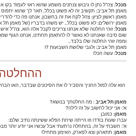
מנכל
: צה"ל נתן לו גיבוש צנחנים משמע שהוא ראוי לעמוד בקו א
מאמן תל אביב: תקשיב זה לא פשוט בכלל, תאר לך שהוא יתפוס נ
מאמן ראשון לציון: צהל לקח את זה בחשבון, אנחנו פה כדי להד
מאמן ירושלים: לא פשוט בכלל.. יש משהו בדבריו (של מאמן תל א
מנכל
: זוהי החלטה שלא אנחנו צריכים לקבל אלה הוא, צה"ל איש
שום סיבה שאנחנו לא נאשר לו להתאמן תחתינו, אנחנו הגוף שמכין
ומפה זוהי החלטה שלו בלבד..
מאמן תל אביב: ולגבי שלושת השבועות ?!
מנכל
: עשה הכל!
ההחלטה |
הוא עלה למול החניך והסביר לו את הסיכונים שבדבר, האו הבהי
מאמן תל אביב
: מה החלטתך בנושא?
א': אני יכול לחשוב על זה לילה?
מאמן
: כמובן
עברו שעות בודדו וזו הייתה שיחת הפלא ששינתה נתיב שלם:
א': חשבתי על זה, בהתחלה נרתעתי אבל עכשיו אני יודע יותר מבכל
מאמן
: תתארגן וצא לפארק, האימון מתחיל!