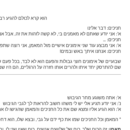
הוא קרא לכולם להגיע רב
חניכים: דבר אלינו
א': אני יודע שאתם לא מאמנים בי, לא קשה לזהות את זה, אבל א
חניכים: …
א': אני מבצע עוד שני אימונים אישיים מול המאמן, אני רוצה שתפ
חניכים: אנחנו איתך באש ובמים!
שבועיים של אימונים חוצי גבולות והפעם הוא לא לבד, בכל פעם ש
שם להתרסק יחד איתו ולהרים אותו חזרה על הרגליים, הם היו שם
א': אתה משוגע מחר הגיבוש
נ': אני יודע תגיע אלי יש לי משהו חשוב להראות לך לגבי הגיבוש
א': הוא הגיע אליו ומצא שם את כל החניכים והמאמן שהגישו לו
" המאמן וכל החניכים שמו את כף ידם על גבי, ובצא שלו, הוא דחפו אותי דחיפה קלה קדימה, דחיפה של 30 אנ
מאמן
: זה הכוח שלך, כוח של שלושים אנשים, כוח שאין שני לו, 