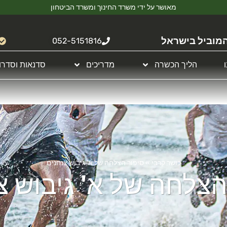
מאושר על ידי משרד החינוך ומשרד הביטחון
מוביל בישראל
052-5151816
הליך הכשרה
מדריכים
סדנאות וסדרו
כושר קרבי
»
סיפור הצלחה של א’ גיבוש צנחנים
הצלחה של א' גיבוש צ