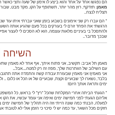
הם נפגשו אחד על אחד והוא ביצע לו אימון של שעה וחצי כאשר 
מאמן
: תזדקף, רוץ מהר יותר, תשתופף על הקו, מקד מבט, שבור
תצליח לנצח..
" הם עברו רק שני אימונים בשבוע בזמן שאני עברתי איתו עוד שני
הרגשתי את הפחד זורם לי בעורקים בכל פעם שהגיע אותה השעה ל
ולהתסכל בי בעיניים מלאות עוצמה, הוא לא הסכים לי לעצור אפי
שבכך מדובר..
השיחה |
מאמן תל אביב: תקשיב, אני פתוח איתך, אף אחד לא מאמין שתעב
עם השילוב של הוותרנות שלך, מפה זה רק למטה….אבל…
אני מאמין! אני מאמין שבעזרת עבודה קשה והתמדה אתה תתגבר 
בלבד, נשארו לך שבועיים וקצת, שבועיים של או הכל או כלום .. 
ימים ותראה אותך היום!
" הגעתי הביתה אחרי המקלחת שהכל "רץ" לי בראש, כל המשפטים
אליהם הגעתי לפני חמישה ימים ואיפה אני עומד עכשיו, את הקו 
למעלה, הבנתי כמה שונה הייתי וזה היה תהליך של חמישה ימים בל
חזקים מכל השאר, עד כמה יש לי סיכוי כי הזמן אולי לא לטובתי