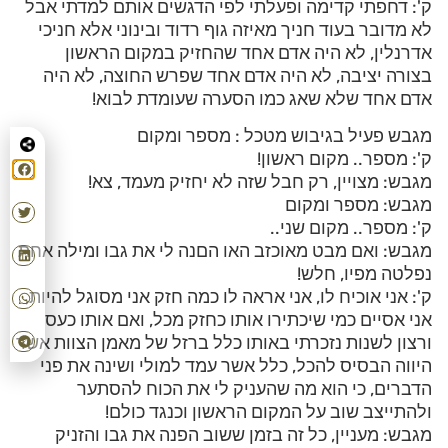
ק': דחפתי קדימה ופעלתי לפי הדגשים אותם למדתי אבל
לא מדובר בעוד חניך מאיזה גוף רדוד ובינוני אלא חניכי
אדרנלין, לא היה אדם אחד שהחזיק במקום הראשון
בצורה יציבה, לא היה אדם אחד שפרש החוצה, לא היה
אדם אחד שלא שאג כמו הסערה שעומדת לבוא!
מגבש פעיל בגיבוש מטכל : מספר ומקום
ק': מספר.. מקום ראשון!
מגבש: מצויין, רק חבל שזה לא יחזיק מעמד, צא!
מגבש: מספר ומקום
ק': מספר.. מקום שני..
מגבש: ואם מבט מאוכזב האו הםנה לי את גבו ומילה אחת
נפלטה מפיו, חלש!
ק': אני אוכיח לו, אני אראה לו כמה חזק אני מסוגל להיות,
אני אסיים כמי שיכתירו אותו כחזק מכל, ואם אותו כעס
ורצון לשנות נזכרתי באותו כלל ברזל של מאמן הצוות אשר
היווה הבסיס להכל, כלל אשר עמד למולי ושינה את פני
הדברים, כי הוא מה שהעניק לי את הכוח להסתער
ולהתייצב שוב על המקום הראשון וכנגד כולם!
מגבש: מעניין, כל זה בזמן ששוב הפנה את גבו והזניק