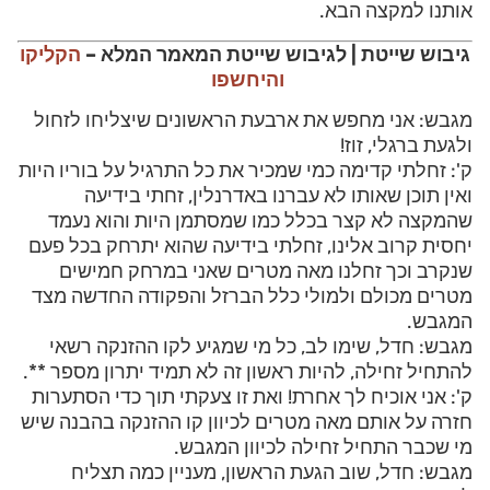
אותנו למקצה הבא.
גיבוש שייטת | לגיבוש שייטת המאמר המלא –
הקליקו
והיחשפו
מגבש: אני מחפש את ארבעת הראשונים שיצליחו לזחול
ולגעת ברגלי, זוז!
ק': זחלתי קדימה כמי שמכיר את כל התרגיל על בוריו היות
ואין תוכן שאותו לא עברנו באדרנלין, זחתי בידיעה
שהמקצה לא קצר בכלל כמו שמסתמן היות והוא נעמד
יחסית קרוב אלינו, זחלתי בידיעה שהוא יתרחק בכל פעם
שנקרב וכך זחלנו מאה מטרים שאני במרחק חמישים
מטרים מכולם ולמולי כלל הברזל והפקודה החדשה מצד
המגבש.
מגבש: חדל, שימו לב, כל מי שמגיע לקו ההזנקה רשאי
להתחיל זחילה, להיות ראשון זה לא תמיד יתרון מספר **.
ק': אני אוכיח לך אחרת! ואת זו צעקתי תוך כדי הסתערות
חזרה על אותם מאה מטרים לכיוון קו ההזנקה בהבנה שיש
מי שכבר התחיל זחילה לכיוון המגבש.
מגבש: חדל, שוב הגעת הראשון, מעניין כמה תצליח