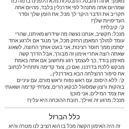
מאמן: אתה תתבטל התבטלות מלא הלפנינו ברמה כזו
שמהיום אתה מתנהל לפי אדרנלין בלבד, מהיום אתה
תקריב את הדבר היקר לך מכל, את הזמן שלך וסדר
העדיפויות שלך!
ק': קיבלתי!
מנכל: תקשיב, אנחנו נעשה מה שידרש מאיתנו, שהרי
עומד למולך המאמן החזק מכל, אך מנגד אם ולרגע אחד
יסתמן ממך חוסר רצינות, אני בועט אותך החוצה, לשאוג
שאתה רוצה אחרי אימון זה מבורך, אבל הדרך קשה
מאימון בודד, כך לעצמך רגע ותחשוב אם אתה באמת
מבקש ללכת בדרכנו, ואם כן, צעד קדימה ותתחיל לכתוב
את סיפור ההצלחה הבא באדרנלין..
ק': ללא היסוס, עם ראש נפוח וראש מורם, עם עיניים
בוהקות ורצון שמסוגל לבקוע הרים, צעדתי קדימה ושאגתי
את צמד המילים, אני מוכן!
מנכל: מרגע זה ואילך, חובת ההוכחה היא עליך!
כלל הברזל
זה היה האימון הקשה מכל בו הוא הציב לנו מטרה והיא