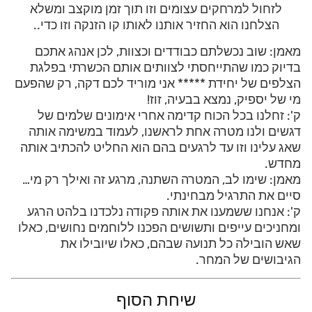
לזחול למרחקים עצומים וזו תוך זמן מוקצב ומשלא
הצלחנו הוא החזיר אותנו לאותו קו הזנקה וזו כדי..
מאמן: שוב נכשלתם כבודדים וכצוות, לכן אנהג אתכם
בדיוק כמו שהתייחסתי לצוותים אותם הכשרתי בפלגת
הצלפים של יחידת ***** אני מוריד לכם דקה, רק שהפעם
מי של יספיק, נמצא בבעיה, זוז!
ק': זחלנו בכל הכוח קדימה אחרי אימונים שלמים של
דגשים ולנו מטרה אחת לראשנו, לעמוד במשימה אותה
שאג עלינו וזו עד לרגעים בהם הוא החליט להכתיב אותה
מחדש.
מאמן: שימו לב, המטרה השתנה, מרגע זה ואילך רק מי…
סיים את התרגיל מבחינתי.
ק': אנחנו ששמענו את אותה פקודה נלכדנו בלהט הרגע
ומחניכים עייפים ותשושים הפכנו ללוחמים נחושים, כאלו
שאש הובילה כל תנועה שבהם, כאלו שיובילו את
הגיבושים של המחר.
שיחת הסוף