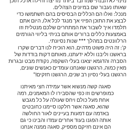
מימי לא הבנתי שמדובר ביותר מריצה זחילה או כל תוכן
שאותו נעבור שם במיונים הצהלים.
מנכל: ואלו הם הכללים הבסיסים בהם תשתמשו כדי
לבצע את התוכן הפיזי אך מנגד לכל אלו, היום אתם
תלמדו איך לשבור את המתחרים שלכם מנטלית וזו
באמצעות כללים ברורים אותם בניתי בליווי הגורמים
הרלוונטים במהלך *** שנות נסיונתי.
ק': זה היה פשוט מדהים, הוא הוכיח לנו דברים שקרו
בראשנו וליבנו וללא ידעתנו, מאותם דקות בודדות של
הסברה והדגמא יצאנו בעלי השקפה, נקודת מבט ובגרות
מאין כמוה, הרגשנו שאנחנו עומדים כאנשים שונים,
הרגשנו בעלי נסיון רב שנים, הרגשנו חזקים!"
סאגה קשה מנשוא אשר עמידה חצי מאיתנו
כמופרשים וזו כפי שהסבירו לו המאמנים, רמה
אחת מעל כולם ויחס שעולה על כל מגבש
שהוא, סאגה אשר חלקנו סיימנו כחובטים
באדמה עם דמעות בעיינים לאור החולשה
אותה הפגנו בעוד אחרים עמדו והבינו כי גם
הם אינם חזיקם מספיק, סאגה ממנה אנחנו