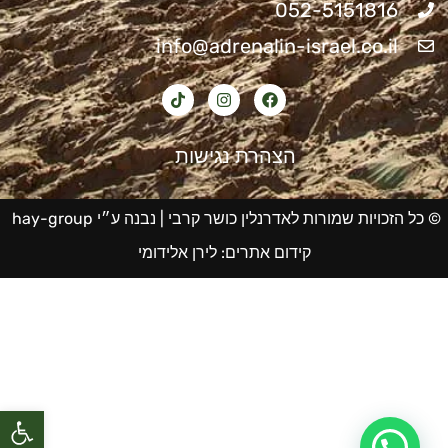
052-5151816
info@adrenalin-israel.co.il
הצהרת נגישות
© כל הזכויות שמורות לאדרנלין כושר קרבי |
נבנה ע״י hay-group
קידום אתרים
:
לירן אלידומי
פתח סרגל