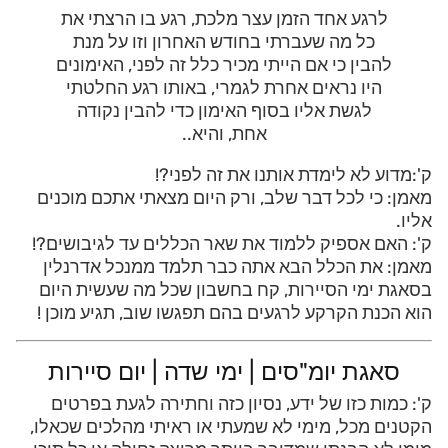
לרגע אחד הזמן עצר מלכת, רגע בו הרצתי את
כל מה שעברתי בחודש האחרון וזו על מנת
להבין כי אם הייתי מכיר כלל זה לפני, האימונים
היו נראים אחרת לגמרי, באותו רגע החלטתי
לגשת אליו בסוף האימון כדי להבין נקודה
אחת, והיא..
ק':מדוע לא לימדת אותנו את זה לפני?!
מאמן: כי לכל דבר שלב, ורק היום מצאתי אתכם מוכנים
אליו.
ק': האם אספיק ללמוד את שאר הכללים עד לגיבושים?!
מאמן: את הכלל הבא אתה כבר תלמד ממנכל אדרנלין
בסאגת ימי הסיירות, קח בחשבון שכל מה שעשית היום
הוא הכנת הקרקע לרגעים בהם תפגשו שוב, תגיע מוכן !
סאגת יומ"סים | ימי שדה | יום סיירות
ק': כמות כזו של ידע, נסיון כזה וחתירה לגעת בפרטים
הקטנים מכל, מימי לא שמעתי או ראיתי מהלכים שכאלו,