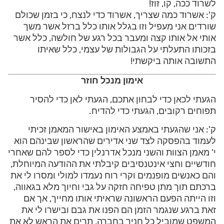
לשרוד ככה, קו, זוז!
ק': אשרוד כמה שצריך, אשרוד כדי לנצח, כי בזמן שכולם
שורדים אני מעפיל וזו בגלל אותו כלל ברזל אשר משך
אותי אל אותו קצה ומעבר בכל רגע של חולשה, כלל אשר
בזכותו התעלתי על הגבולות של עצמי, כלל שאיתו
התשובה אותה ביקשתי!
אימון מנכל חוזר
הגעתי לכאן כדי לבחון אתכם, הגעתי לאן כדי להסיר
תפוחים רקובים, הגעתי כדי להדיח.
ק': אני שהגעתי באמצע האימון באישור המאמן זכיתי
לעמוד בהפסקה לצד שני אדירים שהראשון שבינהם הוא
י' מאמן הצוות והשני מנכל אדרנלין כדי לספר להם שאחרי
חודשיים וחצי אינטנסיבים קיבלתי את ההודעה המיוחלת,
והם כאנשים מופנמים וקרי רוח נעמדו למולי ומסרו לי את
ברכתם תוך מתן טפיחה חזקה על גבי וחיוך מלא בגאווה,
וזו הייתה הפעם הראשונה שראיתי אותו מחייך, אך אם
זאת ברגע שנגמר הזמן הם הפנו את גבם ובישרו לי את
המשפט שמוביל כל חניך בחברה, תרים את הראש לא את