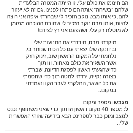
הם חיממו את כולם עלי, זו הייתה המטרה הבלעדית
שלהם "בשיחה" אותה הם פתחו לפנינו, גם זה לא יעזור
להם, כי אותו מבט נוקב הזכיר לי שבחרתי איפה אני רוצה
להיות, אותו מבט נוקב הזכיר לי שחובת ההוכחה ממזמן
לא מוטלת רק עלי, ושהפעם אני רץ לצידם!
מיקדתי מבט, חידדתי את התנועות שלי
ובהזנקה שלו יצאתי עם כל הכוח שנותר בי,
נלחמתי על המקום הראשון שוב, זינוק חזק
אשר השאיר את כולם מאחור, וזו תוך
כדישהגעתי ראשון לפסגת הדיונה, שברתי
בצורה נקייה, ירדתי למטה תוך כדי שחסמתי
את כל השאר, החלקתי לעבר הקו ונעמדתי
במקום..
מגבש
: מספר ומקום
ל
: מספר 40 מקום ראשון וזו תוך כדי שאני משתופף נכנס
למצב ומוכן כבר לספרינט הבא בידיעה שזוהי האפשרית
שלי..