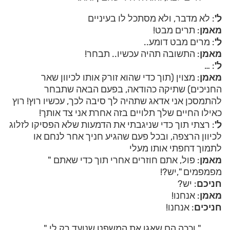
ל'
: לא מדבר, ולא מסתכל לו בעיניים
מאמן
: תרים מבט!
ל'
: מרים מבט דומע..
מאמן
: התשובה תהיה עכשיו.. תבחר!
ל'
: …
מאמן
: מצוין (תוך כדי שהוא זורק אותו לכיוון שאר
החניכים) שתיקה כהודאה, בפעם הבאה שתבחר
להתמסכן אני אדאג שתהיה לך סיבה לכך, עכשיו רוץ! רוץ
כאילו החיים שלך תלויים בזה אחרת אני צד אותך!
ל'
: רצתי תוך כדי שניגבתי את הדמעות שלא הפסיקו לזלוג
לכיוון הרצפה, ובכל פעם שהגיע חניך אחר לנחם או
לתמוך דחפתי אותו מעלי
מאמן
: פול, אתם חוזרים אחרי תוך כדי שאתם "
מפמפמים ",יש?!
חניכם
: יש?
מאמן
: אנחנו!
חניכים
: אנחנו!
" וככה הם שאגו את המשפט שנועד רק לי "