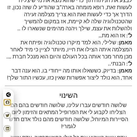
לבצע את הניתוח תוך כדי שהוא מצא את מי שיצליח
לעשות זאת, רופא מומחה בארה"ב שהודיע לו שזה נכון, זו
הדרך אך כדי לעשות זאת הוא צריך מצלמה זעירה
שהטכנולוגיה שלה לא קיימת, אז במקום להמשיך
ולהשלות את עצמ, שילך ויהנה מהימים שנשארו לו ..
ל'
: אז הוא מת…
מאמן
: שלילי, הוא למד מיקרו טכנולוגיה ופיתח את
המצלמה איתה הצילו את חייו, מיותר לציין כי מיד לאחר
מכן מחר מכר אותה בכל העולם והיום הוא מנכל חברת ….
ל'
: הבנתי..
מאמן
: בדיוק, כששאלו אותו מה ייחודי בו, הוא ענה דבר
אחד, הוא נולד ליצור אפשרות שאין כזו, עכשיו התור שלך!
השינוי
שלושה חודשים עברו עלינו, שלושה חודשים בהם הם
הצליחו לקבוע לי את הפרופיל המתאים והזימון ליום
הסיירות המיוחל, שלושה חודשים מהם נולד אדם חדש
לגמרי!