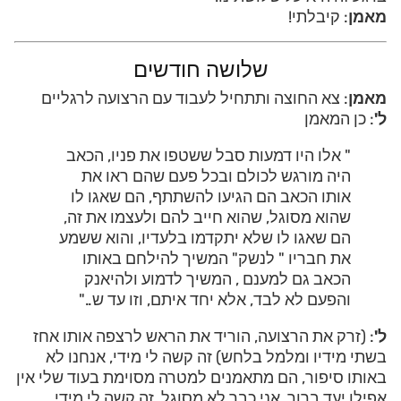
מאמן
: קיבלתי!
שלושה חודשים
מאמן
: צא החוצה ותתחיל לעבוד עם הרצועה לרגליים
ל'
: כן המאמן
" אלו היו דמעות סבל ששטפו את פניו, הכאב
היה מורגש לכולם ובכל פעם שהם ראו את
אותו הכאב הם הגיעו להשתתף, הם שאגו לו
שהוא מסוגל, שהוא חייב להם ולעצמו את זה,
הם שאגו לו שלא יתקדמו בלעדיו, והוא ששמע
את חבריו " לנשק" המשיך להילחם באותו
הכאב גם למענם , המשיך לדמוע ולהיאנק
והפעם לא לבד, אלא יחד איתם, וזו עד ש.."
ל'
: (זרק את הרצועה, הוריד את הראש לרצפה אותו אחז
בשתי מידיו ומלמל בלחש) זה קשה לי מידי, אנחנו לא
באותו סיפור, הם מתאמנים למטרה מסוימת בעוד שלי אין
אפילו יעד ברור, אני כבר לא מסוגל, זה קשה לי מידי…