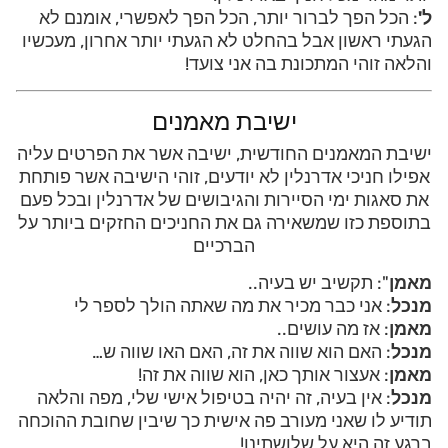
ל'
: הכל הפך לברור יותר, הכל הפך לאפשרי, אומנם לא
הגעתי ראשון אבל בהחלט לא הגעתי יותר אחרון, מעכשיו
והלאה זוהי המתכונת בה אני צועד!
ישיבת מאמנים
ישיבת המאמנים החודשית, ישיבה אשר את הפרטים עליה
אפילו חניכי אדרנלין לא יודעים, זוהי הישיבה אשר פותחת
את סאגות ימי הסיירות והגיבושים של אדרנלין ובכל פעם
בתוספת כזו שמשאירה גם את החניכים החזקים ביותר על
הברכיים
מאמן
": תקשיב יש בעיה..
מנכל
: אני כבר מכיר את מה שאתה הולך לספר לי
מאמן
: אז מה עושים..
מנכל
: האם הוא שווה את זה, האם האו שווה ש…
מאמן
: אעצור אותך כאן, הוא שווה את זה!
מנכל
: אין בעיה, זה יהיה בטיפול אישי שלי, מפה והלאה
תודיע לו שאני מעורב פה אישית כך שיבין שחובת ההוכחה
ברגע זה היא על שלושתינו!