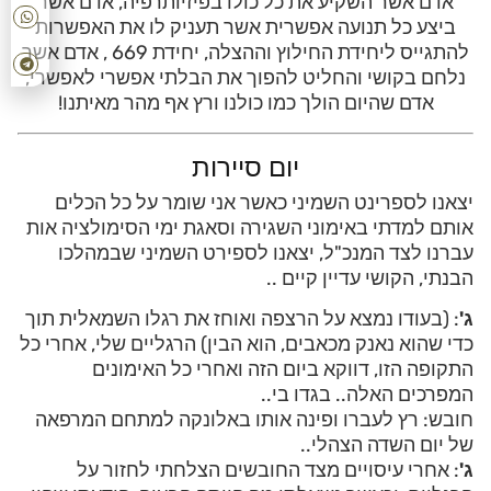
אדם אשר השקיע את כל כולו בפיזיותרפיה, אדם אשר
ביצע כל תנועה אפשרית אשר תעניק לו את האפשרות
להתגייס ליחידת החילוץ וההצלה, יחידת 669 , אדם אשר
נלחם בקושי והחליט להפוך את הבלתי אפשרי לאפשרי,
אדם שהיום הולך כמו כולנו ורץ אף מהר מאיתנו!
יום סיירות
יצאנו לספרינט השמיני כאשר אני שומר על כל הכלים
אותם למדתי באימוני השגירה וסאגת ימי הסימולציה אות
עברנו לצד המנכ"ל, יצאנו לספירט השמיני שבמהלכו
הבנתי, הקושי עדיין קיים ..
ג'
: (בעודו נמצא על הרצפה ואוחז את רגלו השמאלית תוך
כדי שהוא נאנק מכאבים, הוא הבין) הרגליים שלי, אחרי כל
התקופה הזו, דווקא ביום הזה ואחרי כל האימונים
המפרכים האלה.. בגדו בי..
חובש: רץ לעברו ופינה אותו באלונקה למתחם המרפאה
של יום השדה הצהלי..
ג'
: אחרי עיסויים מצד החובשים הצלחתי לחזור על