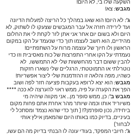
השקעה שלו בי, לא היום!
מגבש
: צא!
ג'
: לא היום! הוא שאג במהלך כל הריצה למעלות הדיונה
ועד לירידה חזרה אל עבר המגבשים שצעקו לו לשתוק, לא
היום ולא בשום יום אחר אני אתן לזר לקחת לי את החלום
מהידיים, הוא חשב לעצמו תוך כדי שנעמד על הקו במקום
הראשון ולו חיוך של עוצמה מרוח על השתפתיים!
נעמדתי על הקו אחרי התפרצות של כוח מאסיבית וזו כדי
להבין ששום דבר מהחששות שלי לא התמששו, לא
נוטרלתי או התמוטטתי, הרגליים שלי נשארו חזקות
כשהיו, מפה והלאה זו ההזדמנות שלי ליצור אפשריות!
מגבש
: הוא יצא לרופא בעקבות פציעה חזר לפה ושוב
הפך את הקערה על פיה, ממש ראוי להערצה לא ככה ****
מגבש ב'
: כן, ממש סופר מן.. אני מקווה שיהיה מי
משיוריד אותו וכמה שיותר מהר אחרת אתם פחות מקום
ביחידה, נכון סופרמן?! ( תוך כדי שהוא נצמד ומסתכל לי
בעיניים, בדיוק כמו באותו היום שהמאמן אילץ אותי
לבחור)
ג'
: חיובי המפקד, בעודי עונה לו הבנתי בדיוק מה הם עשו,