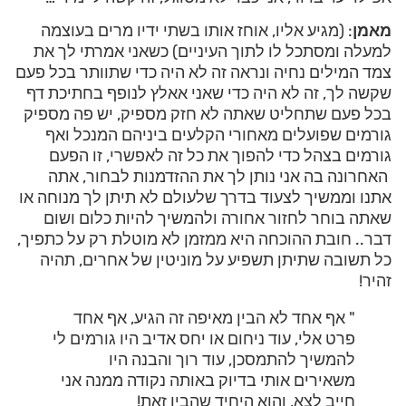
מאמן
: (מגיע אליו, אוחז אותו בשתי ידיו מרים בעוצמה
למעלה ומסתכל לו לתוך העיניים) כשאני אמרתי לך את
צמד המילים נחיה ונראה זה לא היה כדי שתוותר בכל פעם
שקשה לך, זה לא היה כדי שאני אאלץ לנופף בחתיכת דף
בכל פעם שתחליט שאתה לא חזק מספיק, יש פה מספיק
גורמים שפועלים מאחורי הקלעים ביניהם המנכל ואף
גורמים בצהל כדי להפוך את כל זה לאפשרי, זו הפעם
האחרונה בה אני נותן לך את ההזדמנות לבחור, אתה
אתנו וממשיך לצעוד בדרך שלעולם לא תיתן לך מנוחה או
שאתה בוחר לחזור אחורה ולהמשיך להיות כלום ושום
דבר.. חובת ההוכחה היא ממזמן לא מוטלת רק על כתפיך,
כל תשובה שתיתן תשפיע על מוניטין של אחרים, תהיה
זהיר!
" אף אחד לא הבין מאיפה זה הגיע, אף אחד
פרט אלי, עוד ניחום או יחס אדיב היו גורמים לי
להמשיך להתמסכן, עוד רוך והבנה היו
משאירים אותי בדיוק באותה נקודה ממנה אני
חייב לצא, והוא היחיד שהבין זאת!