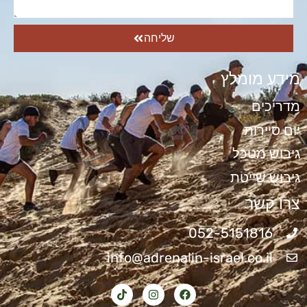
שליחה
מידע מומלץ
מדריכים
יום סיירות
גיבוש מטכל
גיבוש שייטת
צרו קשר
052-5151816
info@adrenalin-israel.co.il