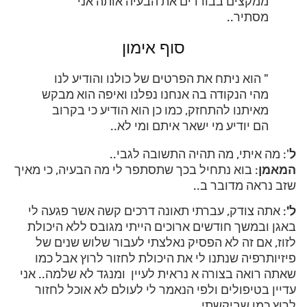
ממקצים בבודדים את הבעיה אותה אני
מסתיר..
סוף אימון
" הוא ניתח את הפרטים של כולנו והודיע לנו
מהי הנקודה בה אנחנו נפלנו ואיפה הוא מבקש
מאיתנו להתחזק, כמו כן הוא הודיע כי בקרוב
הם יודיע מי ישאר איתם ומי לא..
ל
': מה איתי, מה תהיה התשובה לגבי..
המאמן
: בוא נתחיל בכך שתסתפר לי מה הבעיה, כי מאיך
שזב נראה מדובר ב..
ל'
: אתה צודק, עברתי תאונה דרכים קשה אשר פגעה לי
באגן ובמשך חודשים ארוכים הייתי מגובס ללא היכולת
לזוז, אם זה לא הפסיק נאלצתי לעבור שלוש שנים של
פיזיותרפיה שנתנו לי את היכולת לחזור לרוץ אבל כמו
שאתה רואה בצורה א נראית לעיין ומנגד לא שלמה.. אני
עדיין בטיפולים ולפי הנאמר לי לעולם לא אוכל לחזור
לרוץ כמו שביקשתי…