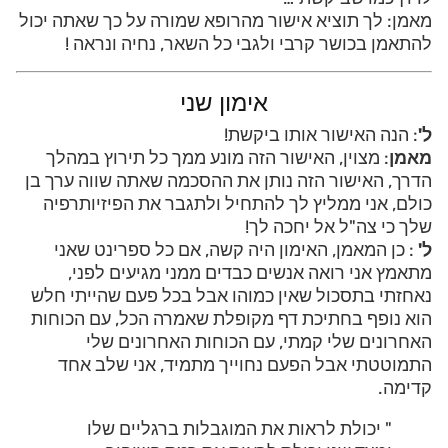
מאמן: לך תוציא אישור מהרופא שמורה על כך שאתה יכול
להתאמן בכושר קרבי ולגבי כל השאר, נחיה ונראה !
אימון שני
ל'
: הנה האישור אותו ביקשת!
מאמן
: מצוין, האישור הזה מונע ממך כל תירוץ במהלך
הדרך, האישור הזה נותן את ההסכמה שאתה שווה ערך בן
כולם, אני ממליץ לך להתחיל ולתגבר את הפיזיותרפיה
שלך כי צה"ל אל יחכה לך!
ל'
: כן המאמן, האימון היה קשה, אם כל ספרינט שאני
מתאמץ אני רואה אנשים כבדים ממני מגיעים לפני,
נאחזתי בתסכול שאין כמוהו אבל בכל פעם שהייתי חלש
הוא נופף בחתיכת דף מקופלת שאמרה הכל, עם הכוחות
האחרונים שלי קמתי, עם הכוחות האחרונים שלי
התמוטטתי אבל הפעם נחוייך מתמיד, אני שלב אחד
קדימה.
" יכולת לראות את המוגבלות ברגליים שלו