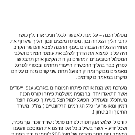
הכנה לצהל – מסלול הכנה
מסלול הכנה – על מנת לאפשר לכלל חניכי אדרנלין כושר
קרבי הליך הצלחה נכון, מפתח מעצים ונכון, הליך שיגרוף את
אחוזי ההצלחה הגבוהים בענף ההכנה לצבא והכושר הקרבי
היה עלינו למצוא את הדרך לשלב את עומסי המיונים ושלבי
המסלול הטובעניים המהווים נקודות הקיצון אותן תתבקשו
לפרוץ כבר בהליך ההכשרה הייעודי תחתינו ובכפוף לסרגל
מאמצים מבוקר ומדויק הפועל תחת שני קווים מנחים עליהם
סיקרנו במאמרים קודמים.
מערכת משומנת אותה פיתחו המומחים בארבע ענפי ייעודים
אשר התאגדו יחד ובהמוניה מושלמת פיתחו קורס הכנה
משתכלל ומעתידכן הפועל למול הצל בשיתוף פעולה חוצה
דמיון ומאושר ע"י כלל הגורמים הרלוונטיים ( צה"ל, משרד
החינוך והביטחון ).
קורס לו שלוש אנקדוטות לפיהם פועל : שריר זוכר, גוך מכיר,
ושכל יודע – אשר בשילוב כל אלו פרצנו את המוסכם והגענו
למעמד גיוס חסר תקדים של מעל 200 לוחמי סיירת בפחות