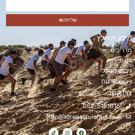
שליחה
מידע מומלץ
מדריכים
יום סיירות
גיבוש מטכל
גיבוש שייטת
צרו קשר
052-5151816
info@adrenalin-israel.co.il