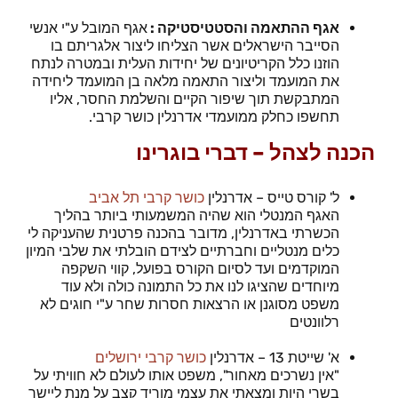
אגף ההתאמה והסטטיסטיקה :
אגף המובל ע"י אנשי
הסייבר הישראלים אשר הצליחו ליצור אלגריתם בו
הוזנו כלל הקריטיונים של יחידות העלית ובמטרה לנתח
את המועמד וליצור התאמה מלאה בן המועמד ליחידה
המתבקשת תוך שיפור הקיים והשלמת החסר, אליו
תחשפו כחלק ממועמדי אדרנלין כושר קרבי.
הכנה לצהל – דברי בוגרינו
ל' קורס טייס – אדרנלין
כושר קרבי תל אביב
האגף המנטלי הוא שהיה המשמעותי ביותר בהליך
הכשרתי באדרנלין, מדובר בהכנה פרטנית שהעניקה לי
כלים מנטליים וחברתיים לצידם הובלתי את שלבי המיון
המוקדמים ועד לסיום הקורס בפועל, קווי השקפה
מיוחדים שהציגו לנו את כל התמונה כולה ולא עוד
משפט מסוגנן או הרצאות חסרות שחר ע"י חוגים לא
רלוונטים
א' שייטת 13 – אדרנלין
כושר קרבי ירושלים
"אין נשרכים מאחור", משפט אותו לעולם לא חוויתי על
בשרי היות ומצאתי את עצמי מוריד קצב על מנת ליישר