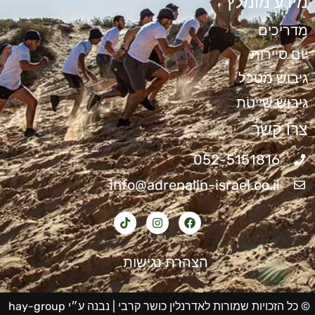
מידע מומלץ
מדריכים
יום סיירות
גיבוש מטכל
גיבוש שייטת
צרו קשר
052-5151816
info@adrenalin-israel.co.il
הצהרת נגישות
© כל הזכויות שמורות לאדרנלין כושר קרבי |
נבנה ע״י hay-group