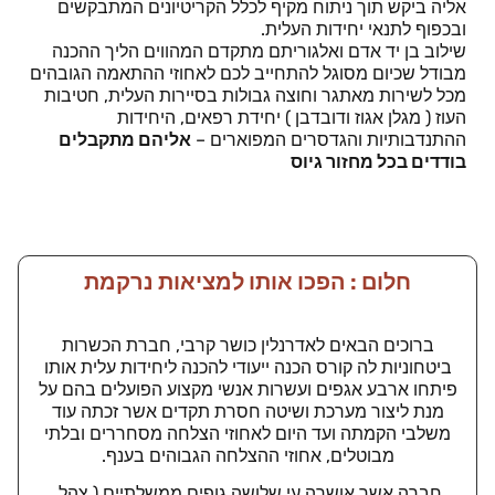
אליה ביקש תוך ניתוח מקיף לכלל הקריטיונים המתבקשים
ובכפוף לתנאי יחידות העלית.
שילוב בן יד אדם ואלגוריתם מתקדם המהווים הליך ההכנה
מבודל שכיום מסוגל להתחייב לכם לאחוזי ההתאמה הגובהים
מכל לשירות מאתגר וחוצה גבולות בסיירות העלית, חטיבות
העוז ( מגלן אגוז ודובדבן ) יחידת רפאים, היחידות
ההתנדבותיות והגדסרים המפוארים –
אליהם מתקבלים
בודדים בכל מחזור גיוס
חלום : הפכו אותו למציאות נרקמת
ברוכים הבאים לאדרנלין כושר קרבי, חברת הכשרות
ביטחוניות לה קורס הכנה ייעודי להכנה ליחידות עלית אותו
פיתחו ארבע אגפים ועשרות אנשי מקצוע הפועלים בהם על
מנת ליצור מערכת ושיטה חסרת תקדים אשר זכתה עוד
משלבי הקמתה ועד היום לאחוזי הצלחה מסחררים ובלתי
מבוטלים, אחוזי ההצלחה הגבוהים בענף.
חברה אשר אושרה עי שלושה גופים ממשלתיים ( צהל,