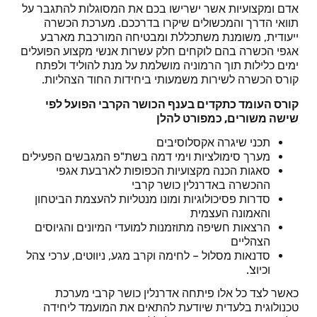
אדם ומקצועיות אשר ישרישו בכם את המסוגלות להתגבר על
תוואי הדרך והמכשולים שיקרו בדרככם.
מערכת הכשרה
ייעודית, משומנת משתכללת ומבטיחה המורכבת מארבע
אגפי הכשרה
בהם לוקחים חלק עשרות אנשי מקצוע הפועלים
ימים כלילות תוך הרמוניה מושלמת על מנת להוליד ולפתח
קורס הכשרה לשירות משמעותי ביחידות החוד הצהליות.
קורס העומד כתקדים בענף הכושר הקרבי הפועל לפי
שישה משורים, כמפורט להלן
תכני שיגרה אקסלוסיבים
מערך סימולציות וימי דמה בשת"פ המגבשים הפעילים
סאגות הכנה מקצועיות הכפופות לארבעת אגפי
ההכשרה באדרנלין כושר קרבי
סדרות פסיכולוגיות ומונו מנטליות להעצמת הביטחון
והאמונה העצמית
הרצאות חשיפה מתוזמנות למועדי המיונים והגיוסים
הצהליים
סדנאות מסלול – לחימה וקרב מגע, ניווטים, ערכי צהל
וכיוצ'.
כאשר לצד כל אלו פיתחה אדרנלין כושר קרבי מערכת
טכנולוגית בלעדית שיודעת להתאים את המועמד ליחידה