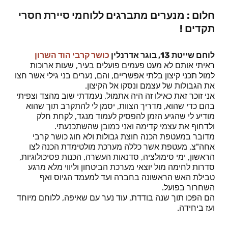
חלום : מנערים מתברגים ללוחמי סיירת חסרי
תקדים !
לוחם שייטת 13, בוגר אדרנלין
כושר קרבי הוד השרון
ראיתי אותם לא מעט פעמים פועלים בעיר, שעות ארוכות
למול תכני קיצון בלתי אפשריים, והם, נערים בני גילי אשר חצו
את הגבולות של עצמם ונסקו אל הקיצון.
אני זוכר זאת כאילו זה היה אתמול, נעמדתי שוב מהצד וצפיתי
בהם כדי שהוא, מדריך הצוות, יסמן לי להתקרב תוך שהוא
מודיע לי שהגיע הזמן להפסיק לעמוד מנגד, לקחת חלק
ולדחוף את עצמי קדימה ואני כמובן שהשתכנעתי.
מדובר במעטפת הכנה חוצת גבולות ולא חוג כושר קרבי
אחה"צ, מעטפת אשר כללה מערכת מולטימדת הכנה לצו
הראשון, ימי סימולציה, סדנאות העשרה, הכנות פסיכולוגיות,
סדרות לחימה מול יוצאי מערכת הביטחון וליווי מלא מרגע
טבילת האש הראשונה בחברה ועד למעמד הגיוס ואף
השחרור בפועל.
הם הפכו תוך שנה בודדת, עוד נער עם שאיפה, ללוחם מיוחד
ועז ביחידה.