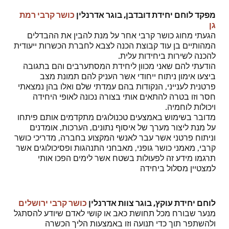
מפקד לוחם יחידת דובדבן, בוגר אדרנלין
כושר קרבי רמת
גן
הגעתי מחוג כושר קרבי אחר על מנת להבין את ההבדלים
המהותיים בן עוד קבוצת הכנה לצבא לחברת הכשרות ייעודית
להכנה לשירות ביחידות עלית.
הודעתי להם שאני מכוון ליחידת המסתערבים והם בתגובה
ביצעו אימון ניתוח ייחודי אשר העניק להם תמונת מצב
פרטנית לענייני, הנקודות בהם עמדתי שלם ואלו בהן נמצאתי
חסר וזו בטרה להתאים אותי בצורה נכונה לאופי היחידה
ויכולות לוחמיה.
מדובר בשימוש באמצעים טכנולוגים מתקדמים אותם פיתחו
על מנת ליצור מערך של איסוף נתונים, הערכות, אומדנים
וניתוח פרטני אשר עבר לאנשי המקצוע בחברה, מדריכי כושר
קרבי, מאמני כושר גופני, מאבחני התנהגות ופסיכולוגים אשר
תרגמו מידע זה לפעולות בשטח אשר לימים הפכו אותי
למצטיין מסלול ביחידה
לוחם יחידת עוקץ, בוגר צוות אדרנלין
כושר קרבי ירושלים
מנער שבורח מכל תחושת כאב או קושי לאדם שיודע להסתגל
ולהשתפר תוך כדי תנועה וזו באמצעות הליך הכשרה