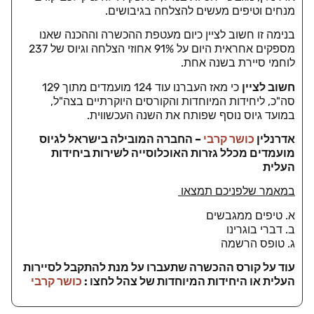
מנחים וטיפים מעשים להצלחה בגיבושים.
בנימה זו חשוב לציין כיום מעטפת ההכשרה וההכנה שאנו
מספקים אחראית היום על 91% אחוזי הצלחה וגיוס של 237
לוחמי סיירת בשנה אחת.
חשוב לציין
כי מאז העברנו עוד 124 מועמדים מתוך 129
סה"כ, ליחידות המיוחדות והקורסים היוקרתיים בצה"ל,
במועד גיוס נוסף שפותח את השנה העכשווית.
אדרנלין
כושר קרבי
– החברה המובילה בישראל לגיוס
מועמדים מכלל גזרות האוכלוסייה לשירות ביחידות
העלית
במאמר שלפניכם תמצאו
א. טיפים ממגבשים
ב. דברי בוגרינו
ג. טופס הרשמה
עוד על קורס ההכשרה שתעברו על מנת להתקבל לסיירות
העלית או היחידות המיוחדות של צהל לחצו :
כושר קרבי