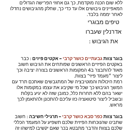
ללא שום הכנה מוקדמת, כך גם אחוזי הפרישה הגדולים
המאפיינים גיבושים אלו עד כדי כך, שחלק מהגיבושים נחדלו
לאחר יממה בלבד.
טיפים מבוגרי
אדרנלין שעברו
את הגיבוש :
בוגר צוות
גבעתיים כושר קרבי
– אקטים פיזים
: כבר
באקטים הפיזיים הראשונים שפותחים את הגיבוש חשוב
מאוד להתבצר ב4 המקומות הראשונים בצורה יציבה וכך
ליצור ״מעמד פיזי” בצוות.
רמת היכולות והמוטיבציה של המתגבשים שאתכם תרד עם
המשך הגיבוש כך שכל מי שקיבע את עצמו במקומות אלו
ישאר בהם ללא תחרות כלל, כמובן שזה לא יגיע בקלות
ובשביל ליצור סיטואציה כזו עליכם להתכונן ולהתאמן לכך
מראש.
בוגר צוות
כפר סבא כושר קרבי
– תרגילי חשיבה
: חשוב
שתבינו שהנוכחות הפיזית שלכם תשפיע על המעמד הכללי
שלכם בצוות והדבר מתבטא בכך שאם יקשיבו למישהו זה