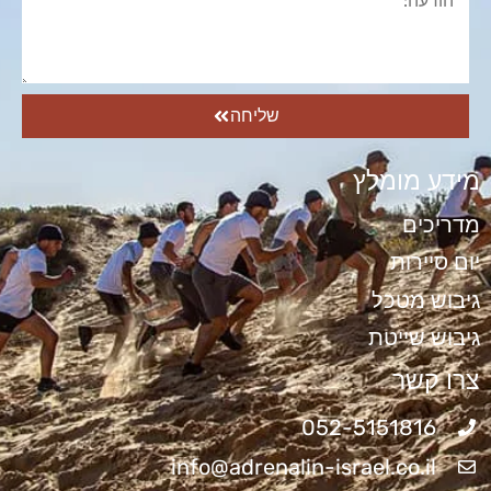
שליחה
מידע מומלץ
מדריכים
יום סיירות
גיבוש מטכל
גיבוש שייטת
צרו קשר
052-5151816
info@adrenalin-israel.co.il