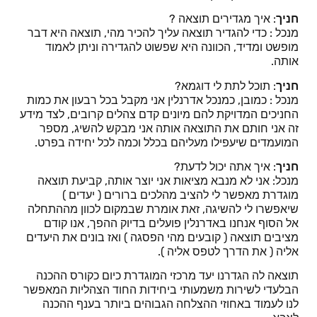
חניך
: איך מגדירים תוצאה ?
מנכל : כדי להגדיר תוצאה עליך להכיר מהי, תוצאה היא דבר
מופשט ומדיד, הכוונה היא שפשוט להגדירה וניתן לאמוד
אותה.
חניך
: תוכל לתת לי דוגמא?
מנכל : כמובן, כמנכל אדרנלין אני מקבל בכל רבעון את כמות
החניכים המדויקת להם מיונים קדם צהלים קרובים, לצד מידע
זה אני חותם את התוצאה אותה אני מבקש להשיג, מספר
המועמדים שיעפילו מעליהם בכלל וכמה לכל יחידה בפרט.
חניך
: איך אתה יכול לדעת?
מנכל: אני לא מנבא מציאות אני יוצר אותה, קביעת תוצאה
מוגדרת מאפשר לי להציב מהלכים ברורים ( יעדים )
שיאפשרו לי להשיגה, זאת אומרת שבמקום לכוון מההתחלה
אל הסוף אנחנו באדרנלין פועלים בדיוק ההפך, אנו קודם
מציבים תוצאה ( קובעים מהי הפסגה ) ואז בונים את היעדים
אליה ( את הדרך לטפס אליה ).
תוצאה לה הגדרנו יעד מרכזי המוגדרת כיום כקורס ההכנה
הבלעדי לשירות משמעותי ביחידות החוד הצהליות המאפשר
לנו לעמוד באחוזי ההצלחה הגבוהים ביותר בענף ההכנה