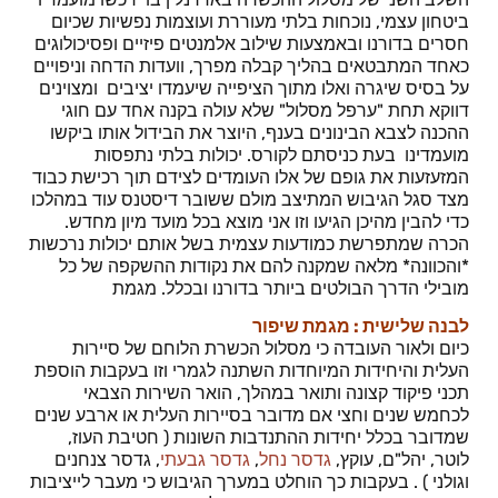
ביטחון עצמי, נוכחות בלתי מעוררת ועוצמות נפשיות שכיום
חסרים בדורנו ובאמצעות שילוב אלמנטים פיזיים ופסיכולוגים
כאחד המתבטאים בהליך קבלה מפרך, וועדות הדחה וניפויים
על בסיס שיגרה ואלו מתוך הציפייה שיעמדו יציבים ומצוינים
דווקא תחת "ערפל מסלול" שלא עולה בקנה אחד עם חוגי
ההכנה לצבא הבינונים בענף, היוצר את הבידול אותו ביקשו
מועמדינו בעת כניסתם לקורס. יכולות בלתי נתפסות
המזעזעות את גופם של אלו העומדים לצידם תוך רכישת כבוד
מצד סגל הגיבוש המתיצב מולם ששובר דיסטנס עוד במהלכו
כדי להבין מהיכן הגיעו וזו אני מוצא בכל מועד מיון מחדש.
הכרה שמתפרשת כמודעות עצמית בשל אותם יכולות נרכשות
*והכוונה* מלאה שמקנה להם את נקודות ההשקפה של כל
מובילי הדרך הבולטים ביותר בדורנו ובכלל. מגמת
לבנה שלישית : מגמת שיפור
כיום ולאור העובדה כי מסלול הכשרת הלוחם של סיירות
העלית והיחידות המיוחדות השתנה לגמרי וזו בעקבות הוספת
תכני פיקוד קצונה ותואר במהלך, הואר השירות הצבאי
לכחמש שנים וחצי אם מדובר בסיירות העלית או ארבע שנים
שמדובר בכלל יחידות ההתנדבות השונות ( חטיבת העוז,
לוטר, יהל"ם, עוקץ,
גדסר נחל
,
גדסר גבעתי
, גדסר צנחנים
וגולני ) . בעקבות כך הוחלט במערך הגיבוש כי מעבר לייציבות