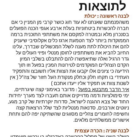
לתוצאות
לבנה ראשונה : יכולת
משהפנמתם שאנחנו לא עוד חוג כושר קרבי מן המניין כי אם
חברה להכשרות ביטחוניות בעלת ארבע אגפי הכנה הפועלים
בסנכרון מלא ובמטרה למקסם את משתתפי התוכנית ברמה
הממוקדות ביותר לצד הטמעת ארגז כלים אקלוסיבי שיעניק
להם את היכולת לתת מענה לשלל המכשולים שבדרך, עלינו
החיוב להביא את משתתפינו לחוסן מנטלי ופיזי העולים על
גדר הרגיל ואלה שתיאפשרו להם להתבלט בשלבי המיון
הקדם הצהליים המוקדמים לטירונות המכין בפועל וזו תוך
הידיעה כי ציונים אלו יקבעו את הצוות אליו תשובצו והתפקיד
העתידי בו תקחו חלק וכחלק מנקודת העל חזור של צה"ל ( אין
לשנות צוות או תפקיד אליו ייעדו אתכם )
איך הדבר מתבטא בפועל
: מדובר באימוני קצה שיגרתיים,
ימי סימולציות ודמה מדוייקים אותם תעברו לצד מערך יחידות
החוד של צבא ההגנה לישראל, סדרות יוקרתיות של קרב מגע,
ניווטים אורבנים, סדנאות מנטליות לצד שלל הרצאות קצה
וחשיפה לחומרים צהליים מסווגים שהשתיקה יפה להם ותחת
אישורים ממשלתיים מלאים.
לבנה שניה : הכרה עצמית
השלב השני של מסלול ההכשרה באדרנלין בו ירכשו מועמדיו