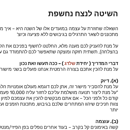
השיטה לנצח נחשפת
השאלה שחוזרת על עצמה במועדים אלו של השנה היא – איך מתכונ
מתכוננים לשאר התרגילים בגיבושים ללא פציעה וכיוצ'
בהצלחה), תשתית חזקה ומוצקה שתאפשר לכם להתמודד גם עם ר
דברי המדריך ( יחידת
שלדג
) – ככה תעשו זאת נכון
על מנת להכין אתכם בצורה הרמטית אנחנו פועלים בשני מישורים :
(א). דיוק
על מנת להסביר מישור זה, אתן לכם דוגמא מעולם אומנויות הל
"על מנת ליצור תנועה מושלמת עליכם לחזור עליה 10,000 פעמים" , כאשר כל פעם חייבת להיות מדוייקת כקודמתה אחרת יש להתחיל מחדש.
קודם כל ולפני הכל – אם אתם מבקשים להכין את עצמכם למיון 
צוות חניכים שיהוו המתחרים שלכם בגיבוש, מתכונת הזמנים וע
יותר
(ב). עוצמה
קשה באימונים קל בקרב – בעוד אחרים נופלים בפן הפיזי/מנט