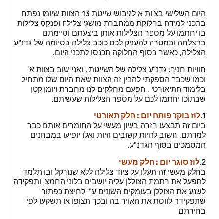
היום השלישי בצוות א לגיבוש שייטת 13 הצוות שיומו נפתח
בתכני למידה בחלוקת ממחברת מושגי צלילה ופנקס צלילות
בו יחתמו על מספר הצלילות אותן ביצעתם וסיימתם
בהצלחה ובמטרה להעניק לכם כוכב צלילה בסיומה של גדנ"ע
הצלילה, כאשר בסוף החלוקה תכנסו לתכני היום.
חוויות חניך: גדנ”ע צלילה של השייטת , ואני שוב בצוות א’
וכמו שכבר הספקתי להבין זה הצוות שאת היום שלו מתחיל
בלימוד התיאורטי , הפעם מחלקים לנו מחברת ויומן קטן
שבתוכו יחתמו לכם על מספר הצלילות שעשיתם.
1.
לוז בוקר פותח יום : חלק תאורטי
ביום זה תבצעו חזרה בעיון מעשי על החומרים אותם כבר
למדתם, חשוב להיות קשובים היות ואלו יופיעו במבחנים
המסמכים בסוף הגדנ"ע.
2.
לוז סוגר יום : חלק מעשי
בחלק מעשי זה תעלו על ציוד צלילה ללא שנורקל ובו תלמדו
לתפעל את רתמת הצוללן עליה יושבים בלוני החמצן ותפקידה
לשנע את הצוללן בעומקים השונים ע"י לחיצת כפתור
שתפקידה לווסת את האויר בה ובכך תצופו או תשקעו לפי
בחירתם