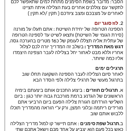
הסבר: מדובר בשפת הסימנים מתחת למים שתאפשר לכם
לתקשר עם צוללנים אחרים בעת הצלילה איתה תציינו
לאחרים על מצבכם ומצב ציודכם ( תקין /לא תקין )
2.
לוז סוגר יום
הספינה הטרופה של יחידת השייטת : אתם תעלו על מורנה
(סירת הגומי של השייטת) ותצאו לשייט עד לספינה הטרופה
של עתלית אליה תצללו לעומק של כ16 מטרים בהערכה גסה.
דגש מאת המדריך :
בשלב זה המדריך יורה לכם לצלול
אחריו וללא מבט לאחור יחל בצלילה לעבר הצפינה היצמדו
אליו כמה שיותר.
תרגילים ימים
לאחר סיום הצלילה לעבר הספינה השקועה תחלו שוב
בתרגול מעשי של תרגילי צלילה ולפי הסדר הבא
א.
תרגולים חוזרים
: ביצוע התכנים אותם ביצעתם בימיה
הראשונים של הגדנע ברמת מורכבת גבוה יותר כגון : ביום
השלישי הורדתם חגורת צלילה הפעם ביום הרביעי אתם
מורידים ריתמה ובלוני חמצן, ורק ע”י הוראה מהמדריך תוכלו
ללבוש אותם שוב
ב.
תרגול שפת סימנים
: אתם תיישר קו למול מדריך הצלילה
כאש בכל פעם הוא יצביע על אחד מכם וישאל אתכם שתי