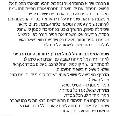
זו הבנתי שהוא מחוסר אויר ובהבזק הרגע הוצאתי מהכוח אל
הפועל, תפסתי את ידו האחת והסרתי אותה מפיית ההנשמה
כאשר ביד השניה העברתי את הפיה ישירות לפיו.
מונשם: הניח את שתי ידיו על ידי האוחזת בפיית ההנשמה תוך
לקיחת נשימה עמוקה ומלאה בליווי עצימת עיניים מלאה
שסימלה סיפוק, המשיך וצבט בכתפי כדי לסמן לי שהכל
בסדר, ברגעים אלו משכתי את הפיה חזרה לפיו לביצוע
נשימה נוספת וחוזר חלילה רק שהפעם הוא נשאר רגוע
לחלוטין – כמה חשוב לשמור על הנהלים.
שפת הסימנים תרגול למול מדריך : חוויות היום הרביעי
לאחר ירידה אל מתחת לגובה פני המים הא סימן לנו
להסתדר ביישור קו למול והחל להצביע עלינו בסדר אקראי
ושלאול שאלות בשפת הסימנים.
מדריך
: מצביע עלי ושואל אותי בעזרת סימוני ידיים, מה מצב
מיכל האויר?
חניך: מסמן לו – המיכל מלא
מדריך
: שואל, אז הכל בסדר ?
חניך: מחזיר לו, הכל בסדר.
ומפה תקחו את הלימודים התאורטיים ברצינות כי כמו שכבר
שמתם לב אתם תבחנו עליהם לאורך כלל תכני הגדנע
התאורטיים והמעשיים כאחד