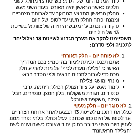
לוח הזמנים היומי של הגדנע בשייטת 13 מחולק לשני
חלקים כאשר הראשון יהיה תאורטי בעוד השני מעשי
החלק הראשון מתבצע מהבוקר עד לארוחת הצהריים
וממנה יפתח החלק השני עד לסופו של היום
סיקור זה נכתב ע"י מגבשי היחידה של צוות א' בשייטת
13 של חיל הים
משסיימנו לסקר את מערך הגדנע לשייטת 13 נצלול יחד
לתכניה ולפי סדרם:
לוז פותח יום – חלק תאורתי
אתם תכנסו לכיתת לימוד בה יטמיע בכם המדריך
האישי כי "צלילה נועדה לכיף" על מנת להרגיע חלק
מכם כדי לעבור לתכנים הבאים ולפי הסדר הבא:
מונחי ומושגי צלילה
לימוד מעשי על ציוד הצוללן הכולל: ריתמה, גרבי
סנפירים, חגורת משקולות, בלון חמצן, סנפירים, חבל
הצלה ,משקפת ושנורקל
2.
לוז סוגר יום – חלק מעשי
ככלל את התכנים לשייטת 13 תבצעו לאחר ארוחת הצהריים
ועד לסופו של היום כמו שכתבנו לעיל וכחלק בלתי נפרד ממנו.
לעניין היום השני מדובר בתוכן יחיד שאורכו כשעה ועונה לשם
"הצלילה הראשונה"