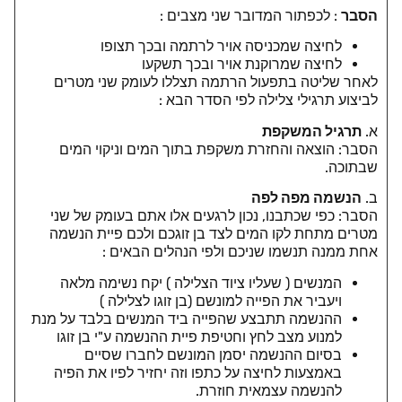
הסבר
: לכפתור המדובר שני מצבים :
לחיצה שמכניסה אויר לרתמה ובכך תצופו
לחיצה שמרוקנת אויר ובכך תשקעו
לאחר שליטה בתפעול הרתמה תצללו לעומק שני מטרים
לביצוע תרגילי צלילה לפי הסדר הבא :
א.
תרגיל
המשקפת
הסבר: הוצאה והחזרת משקפת בתוך המים וניקוי המים
שבתוכה.
ב.
הנשמה מפה לפה
הסבר: כפי שכתבנו, נכון לרגעים אלו אתם בעומק של שני
מטרים מתחת לקו המים לצד בן זוגכם ולכם פיית הנשמה
אחת ממנה תנשמו שניכם ולפי הנהלים הבאים :
המנשים ( שעליו ציוד הצלילה ) יקח נשימה מלאה
ויעביר את הפייה למונשם (בן זוגו לצלילה )
ההנשמה תתבצע שהפייה ביד המנשים בלבד על מנת
למנוע מצב לחץ וחטיפת פיית ההנשמה ע"י בן זוגו
בסיום ההנשמה יסמן המונשם לחברו שסיים
באמצעות לחיצה על כתפו וזה יחזיר לפיו את הפיה
להנשמה עצמאית חוזרת.