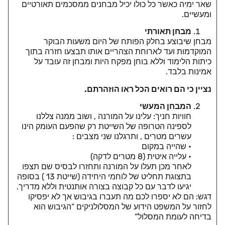
שאר ימיה כאשר כל כולו יכיל מבחנים ממסכמים תאורטיים
ומעשיים.
מבחן תאורתי
מבחן שיבוצע בחלק הפותח של היום משעות הבוקר
המוקדמות ועד לארוחת הצהריים אותו תבצעו חזרה בתוך
כיתות הלימוד וללא בוחן מפקח היות ומבחן זה עובד על
אמינות בלבד.
נציין כי הם רואים הכל ראו הוזהרתם.
המבחן המעשי
חוויות חניך: עלינו על המורנה , ושוב ממנה צללנו
לספינה הטרופה של השייטת רק שהפעם העומק הינו
עשרים מטרים , ותרגלנו שני מצבים :
• שהייה במקום
• עלייה איטית (8 מטרים לדקה)
לאחר מכן תעלו על המורנה ותחזרו לבסיס שם תצפו
בתצוגת תחליט של לוחמי היחידה (שייטת 13 ) בסופה
יגיעו לדבר עם כל קבוצה בצורה אותנטית וללא מדריך.
דגש: הם לא יספרו לכם מה תעברו בגיבוש אך לא יפסיקו
לחזור על המשפט הידוע של המסלולניקים ”הגיבוש הוא
בדיחה לעומת המסלול”