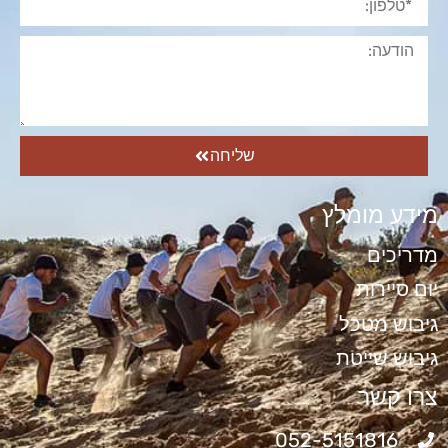
שליחה
מידע מומלץ
מדריכים
יום סיירות
גיבוש מטכל
גיבוש שייטת
צרו קשר
052-5151816