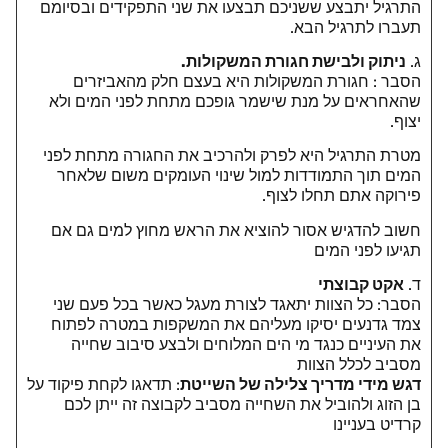
התרגיל יתבצע ששניכם תבצעו את שני התפקידים ובסיומם
תעברו לתרגיל הבא.
ג.
ניתוק ולבישת חגורת המשקולות
.
הסבר : חגורת המשקולות היא בעצם חלק מהאביזרים
שהאחראים על מנת שישמר גופכם מתחת לפני המים ולא
יצוף.
מטרת התרגיל היא לפרק ולהרכיב את החגורה מתחת לפני
המים תוך התמודדות למול שינוי העומקים משום שלאחר
פירוקה אתם תחלו לצוף.
חשוב להדגיש אסור להוציא את הראש מחוץ למים גם אם
תגיעו לפני המים
ד.
אקט קבוצתי
הסבר: כל הצוות יתאגד לצורת מעגל כאשר בכל פעם שני
צמד גדנעים יסיקו מעליהם את המשקפות במטרה לפתוח
את העיניים כנגד מי הים המלוחים ולבצע סיבוב שחייה
מסביב לכלל הצוות
דגש מידי מדריך צלילה של השייטת
: תדאגו לקחת פיקוד על
בן הזוג ולהוביל את השחייה מסביב לקבוצה זה ייתן לכם
קרדיט בעניינו