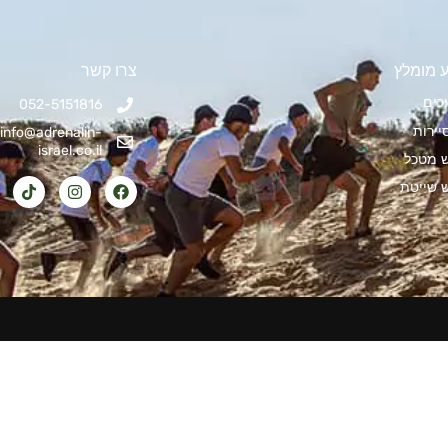
 מומלץ
צרו קשר
כים
052-5151816
יירות
info@adrenalin-
israel.co.il
ש מטכל
ש שייטת