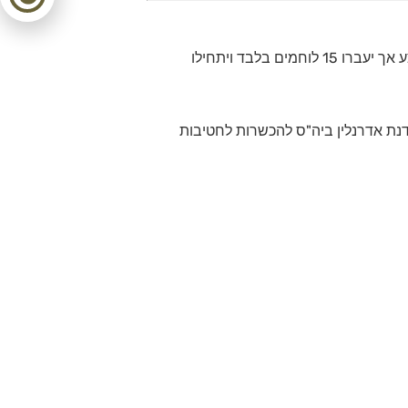
את גיבוש ימס מבצעים היום לוחמים סדירים ואנשי קבע כאחד בגיבוש אשר מונה כ-300 מתגבשים שמתוכם יסיימו 30 אנשים בממוצע אך יעברו 15 לוחמים בלבד ויתחילו
נת אדרנלין ביה"ס להכשרות לחטיבות