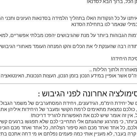
ן הכל, ברוך הבא לסדנא!
 איתנו על כל הנקודות האלו בתהליך הלמידה בסדנאות העיונים ותכני 
במילי שנאמר לנו בתחילת הסדנא
מות הגבוהות ביותר על מנת שהגיבושים יהפכו מבלתי אפשריים, למא
תודה רבה שהענקת לי את הכלים והקו המנחה העומד מאחורי הגיבושים
יכת היחידה!
וחרת ולתוך הלילות ..
ה"ס אשר אופיין במידע הנכון בזמן הנכון, העצות הנכונות, האינטואצי
ימולציה אחרונה לפני הגיבוש :
ים של יחידת הימ"מ, הגידעונים, ויחידת המסתערבים של משמר הגבול
ה, כולכם נמצאת מתאימים לרמת הקושי ומעבר של היחידות איליהן 
 אין זה אומר שיש לכם את האפשרות להוריד דריכות!
ביותר, כי מהרגע שהגעתם אלי התחייבי לכם שלא תפגשו ברגעים קשי
 בכולכם, כל אחד ואחד מכם הוא סיפור הצלחה, כל אחד ואחד מכם הוכ
מה קרה בעבר, לא מעניין אותי כמה פעמים נפלתם או מי דחה אתכם בת