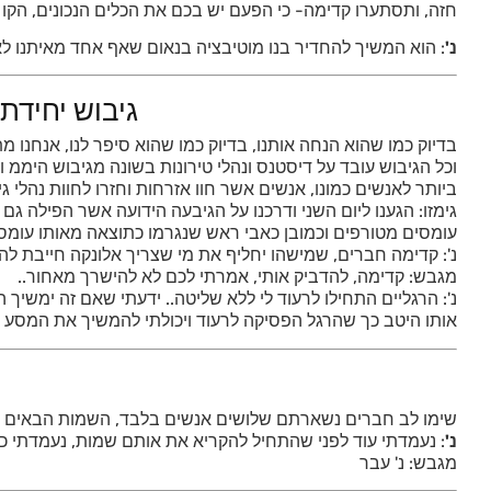
חזה, ותסתערו קדימה- כי הפעם יש בכם את הכלים הנכונים, הקו
נ'
: הוא המשיך להחדיר בנו מוטיבציה בנאום שאף אחד מאיתנו לא 
גיבוש יחידת
בדיוק כמו שהוא הנחה אותנו, בדיוק כמו שהוא סיפר לנו, אנחנו 
וכל הגיבוש עובד על דיסטנס ונהלי טירונות בשונה מגיבוש היממ ו
ביותר לאנשים כמונו, אנשים אשר חוו אזרחות וחזרו לחוות נהלי גיו
גימזו: הגענו ליום השני ודרכנו על הגיבעה הידועה אשר הפילה גם
עומסים מטורפים וכמובן כאבי ראש שנגרמו כתוצאה מאותו עומס, 
נ': קדימה חברים, שמישהו יחליף את מי שצריך אלונקה חייבת לה
מגבש: קדימה, להדביק אותי, אמרתי לכם לא להישרך מאחור..
נ': הרגליים התחילו לרעוד לי ללא שליטה.. ידעתי שאם זה ימשיך
אותו היטב כך שהרגל הפסיקה לרעוד ויכולתי להמשיך את המסע עו
שימו לב חברים נשארתם שלושים אנשים בלבד, השמות הבאים שא
נ'
: נעמדתי עוד לפני שהתחיל להקריא את אותם שמות, נעמדתי כ
מגבש: נ' עבר