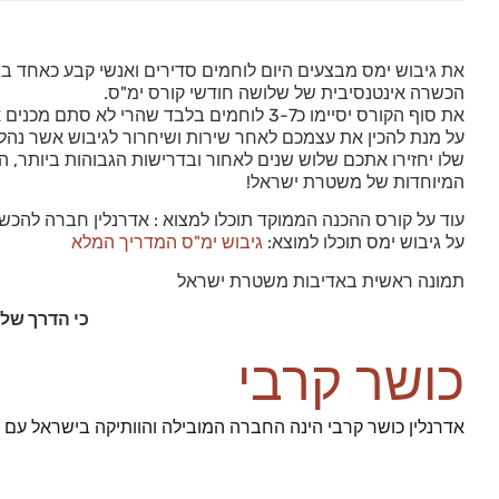
הכשרה אינטנסיבית של שלושה חודשי קורס ימ"ס.
את סוף הקורס יסיימו כ3-7 לוחמים בלבד שהרי לא סתם מכנים אותה יחידת המסתערבים הטובה ביותר שידעה המדינה!
על מנת להכין את עצמכם לאחר שירות ושיחרור לגיבוש אשר נהלי
שלו יחזירו אתכם שלוש שנים לאחור ובדרישות הגבוהות ביותר,
המיוחדות של משטרת ישראל!
עוד על קורס ההכנה הממוקד תוכלו למצוא : אדרנלין חברה להכש
על גיבוש ימס תוכלו למוצא:
גיבוש ימ"ס המדריך המלא
תמונה ראשית באדיבות משטרת ישראל
כי הדרך שלכ
כושר קרבי
אדרנלין כושר קרבי הינה החברה המובילה והוותיקה בישראל עם 93% הצלחה בגיוס מועמדינו לשירות ביחידות העלית הצהליות