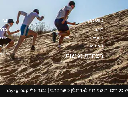
ניווט אתר
מידע
ראשי
מדרי
ההכשרה
יום ס
מפת אתר
גיבו
גיבו
הצהרת נגישות
© כל הזכויות שמורות לאדרנלין כושר קרבי |
נבנה ע״י hay-group