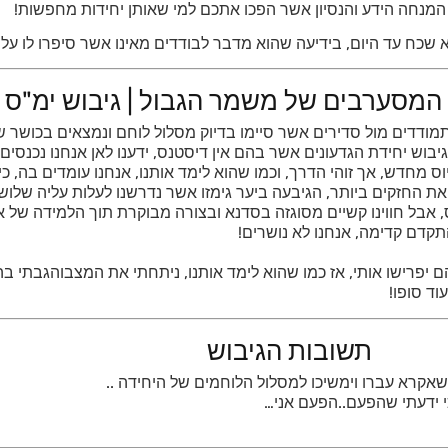
 המנחה הידע והנסיון אשר הפכו אתכם למי שאותן יחידות מחפשות!
שכח עד היום, בידיעה שהוא מדבר לבודדים מאינו אשר סיפרו לו על נ
 המסערבים של משמר הגבול | גיבוש ימ"ס
מתמודדים מול סדירים אשר סיימו בדיוק מסלול לוחם ונמצאים בכושר 
גיבוש יחידת הגדעונים אשר בהם אין דיסטנס, ידענו לאן אנחנו נכנסים
ס מחדש, אך זוהי הדרך, וכמו שהוא לימד אותנו, אנחנו עומדים בה, כי 
 את החזקים ביותר, הגיבעה ביער גימזו אשר נדרשנו לעלות עליה שלוש
אבל חווינו קשיים מסוגזה בסדנא ובצורה מבוקרת תוך הלמידה של אי
תקדם קדימה, אנחנו לא נושרים!
 הם יפרישו אותי, אז כמו שהוא לימד אותנו, ניתחתי את המצבוהגבתי 
ד סופו!
תשובות הגיבוש
קרא עברו וימשיכו למסלול הלוחמים של היחידה ..
י ידעתי שהפעם..הפעם אני…