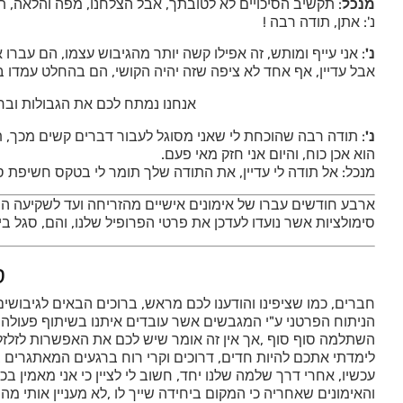
מנכל
: תקשיב הסיכויים לא לטובתך, אבל הצלחנו, מפה והלאה, ת
נ': אתן, תודה רבה !
נ'
: אני עייף ומותש, זה אפילו קשה יותר מהגיבוש עצמו, הם עברו
אבל עדיין, אף אחד לא ציפה שזה יהיה הקושי, הם בהחלט עמדו 
אנחנו נמתח לכם את הגבולות ובר
נ'
: תודה רבה שהוכחת לי שאני מסוגל לעבור דברים קשים מכך, 
הוא אכן כוח, והיום אני חזק מאי פעם.
מנכל: אל תודה לי עדיין, את התודה שלך תומר לי בטקס חשיפת ס
ארבע חודשים עברו של אימונים אישיים מהזריחה ועד לשקיעה המא
סימולציות אשר נועדו לעדכן את פרטי הפרופיל שלנו, והם, סגל בי
ס
חברים, כמו שציפינו והודענו לכם מראש, ברוכים הבאים לגיבוש
הניתוח הפרטני ע"י המגבשים אשר עובדים איתנו בשיתוף פעול
השתלמה סוף סוף ,אך אין זה אומר שיש לכם את האפשרות לזלזל,
לימדתי אתכם להיות חדים, דרוכים וקרי רוח ברגעים המאתגרים 
עכשיו, אחרי דרך שלמה שלנו יחד, חשוב לי לציין כי אני מאמין
והאימונים שאחריה כי המקום ביחידה שייך לו ,לא מעניין אותי 