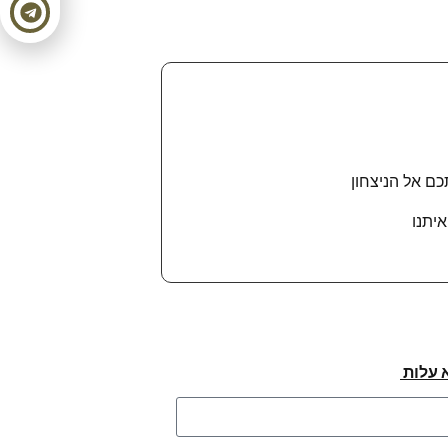
ם אל הניצחון
יתנו
 עלות