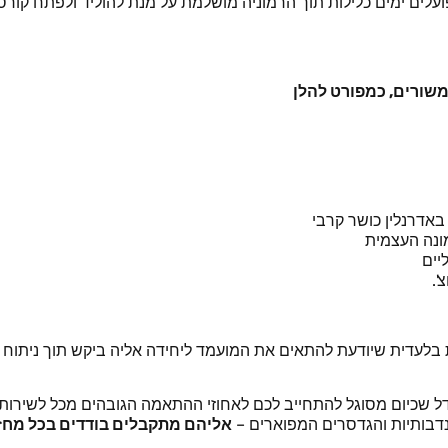
לים ימים כלילות תוך הרמוניה מושלמת על מנת להוליד ולפתח קור
משורים, כמפורט להלן
אדרנלין כושר קרבי
מונה העצמית
יים
'.
ת בלעדית שיודעת להתאים את המועמד ליחידה אליה ביקש תוך ניתוח
ל שכיום מסוגל להתחייב לכם לאחוזי ההתאמה הגובהים מכל לשירות 
תנדבותיות והגדסרים המפוארים –
אליהם מתקבלים בודדים בכל מחזו