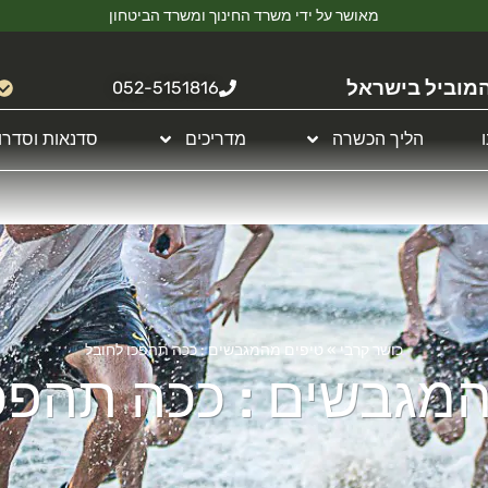
מאושר על ידי משרד החינוך ומשרד הביטחון
מוביל בישראל
052-5151816
הליך הכשרה
מדריכים
סדנאות וסדרו
כושר קרבי
»
טיפים מהמגבשים : ככה תהפכו לחובל
מגבשים : ככה תהפכ