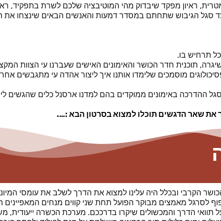
מטרית, ראיון מפקד שיבדוק מהי המוטיבציה שלכם לשרת בתפקיד, ראי
צד סגל הגיבוש שתחתם במסדר דמעות והאנשים הבאים שינצחו את הא
כל תרחיש בו.
יגרה, תוכנית חדר הכושר והאימונים האישים שעברנו עי הצוות המקצו
כולוגים מוסמכים שלימדו אותנו איך ליצור אהדה עי מתגבשים אחרים
 עי סגל ההדרכה באימונים ממוקדים בהם למדנו ארסנל כלים שהגשים ל
 את שאר הדגשים תוכלו למצוא בסרטון הבא :….
שר הקרבי ובכלל היה עלינו למצוא את הדרך לשלב את עומסי המיוני
וף לסרגל מאמצים מבוקר הפועל תחת שני קווים מנחים המאפיינים ה
 תוואי הדרך והמכשולים שיקרו בדרככם.
מערכת הכשרה ייעודית, מ