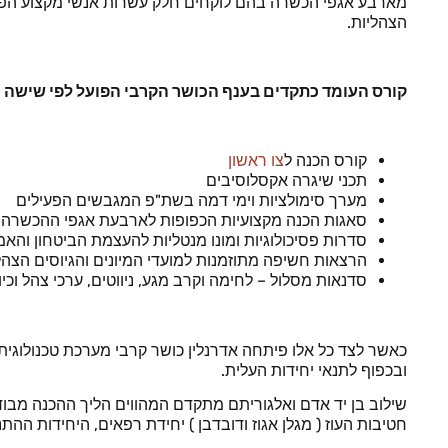
מארבע אגפי הכשרה
בהם לוקחים חלק עשרות אנשי מקצוע הפוע
הצהליות.
קורס העומד כתקדים בענף הכושר הקרבי הפועל לפי שישה 
קורס הכנה ל
צו ראשון
תכני שיגרה אקסלוסיבים
מערך סימולציות וימי דמה בשת"פ המגבשים הפעילים
סאגות הכנה מקצועיות הכפופות לארבעת אגפי ההכשרה ב
סדרות פסיכולוגיות ומונו מנטליות להעצמת הביטחון והא
הרצאות חשיפה מתוזמנות למועדי המיונים והגיוסים הצהל
סדנאות מסלול – לחימה וקרב מגע, ניווטים, ערכי צהל וכיוצ
כאשר לצד כל אלו פיתחה אדרנלין כושר קרבי מערכת טכנולוגי
ובכפוף לתנאי יחידות העלית.
שילוב בן יד אדם ואלגוריתם מתקדם המהווים הליך ההכנה מבוד
חטיבות העוז ( מגלן אגוז ודובדבן ) יחידת רפאים, היחידות הה