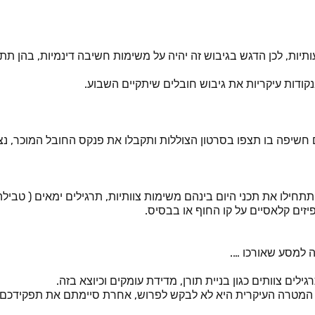
יות, לכן הדגש בגיבוש זה יהיה על משימות חשיבה דינמיות, בהן ת
דות עיקריות את גיבוש חובלים שיתקיים השבוע.
יום חשיפה בו תצפו בסרטון הצוללות ותקבלו את פנקס החובל המוכר, נ
 ותתחילו את תכני היום בינהם משימות צוותיות, תרגילים ימאים ( טב
זים קלאסיים על קו החוף או בבסיס.
ה למסע שאורכו ….
לים צוותים כגון בניית תורן, מדידת עומקים וכיוצא בזה.
ר המטרה העיקרית היא לא לבקש לפרוש, אחרת סיימתם את תפקידכם 