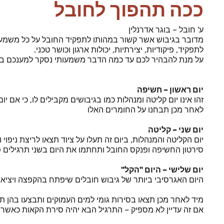
ככה תהפוך לחובל
ע' חובל – בוגר אדרנלין
מדובר בגיבוש אשר קשור במהותו לתפקיד החובל על כל משמעות
לתפקיד, פיקודיות, יצירתיות, יכולות ארגון וכושר טכני.
על מנת להבהיר לכם עד כמה הדבר משמעותי נסקר למענכם בנקו
יום ראשון – חשיפה
זהו אינו יום קליטה ומנהלות כמו בגיבושים מקבילים לו, כי אם 
לאחר מכן תבחנו על החומרים האלו
יום שני – קליטה
יום הקליטה והמנהלות, ביום זה תעלו על ציוד תצאו לריצת ניפוי
סירטון החשיפה ופנקס החובל ותחתמו את היום בשני תרגילים פי
יום שלישי – היום "הקל"
היום האגרסיבי ביותר של גיבוש חובלים שיפתח בהקפצה ויציא
מיד לאחר מכן תצאו בסירות גומי למים העמוקים ותבצעו בהן תרגי
אם זה עדיין לא מספיק – התרגיל הבא יהיה סירת הקאות כאש