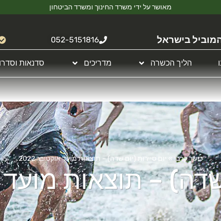
מאושר על ידי משרד החינוך ומשרד הביטחון
מוביל בישראל
052-5151816
הליך הכשרה
מדריכים
סדנאות וסדרו
כושר קרבי
»
יום סיירות (יום שדה) – תוצאות מועד אוקטובר 2022
שדה) – תוצאות מועד אוק