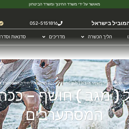
מאושר על ידי משרד החינוך ומשרד הביטחון
מוביל בישראל
052-5151816
הליך הכשרה
מדריכים
סדנאות וסדרו
שר קרבי
»
חייל משמר הגבול ( מגב ) חושף – ככה תתקבלו ליחידת המסתערבי
 ( מגב ) חושף – ככה
המסתערבים