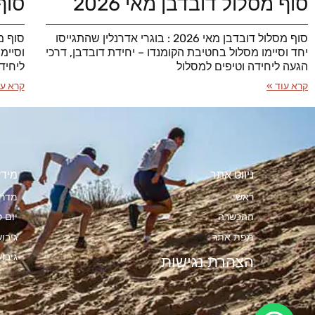
סוף מסלול דובדבן מאי 2026
סוף 
סוף מסלול דובדבן מאי 2026 : בוגרי אדרנלין שהתגייסו
יחד וסיימו מסלול בחטיבת הקומנדו – יחידת דובדבן, דרכי
וסיימ
הגעה ליחידה וטיפים למסלול
ליחיד
קרא עוד »
קרא עו
ניווט אתר
מידע
ראשי
מדרי
ההכשרה
יום ס
מפת אתר
גיבו
גיבו
הצהרת נגישות