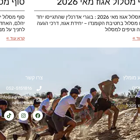
מסלול אגוז מאי 2026
סוף מסלו
סוף מסלול אגוז מאי 2026 : בוגרי אדרנלין שהתגייסו יחד
ו מסלול בחטיבת הקומנדו – יחידת אגוז, דרכי הגעה
יהלם, האחד 
ה וטיפים למסלול
לחניך על מנ
ד »
קרא עוד »
 מומלץ
צרו קשר
כים
052-5151816
יירות
info@adrenalin-
israel.co.il
ש מטכל
ש שייטת