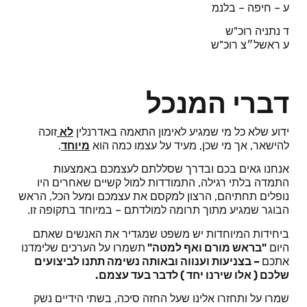
ע – חיפה – בלנמ
ד נתניה רוכ"ש
ע ראשל״צ רוכ"ש
דברי המנכל
ידוע שלא כל מי שמגיע לאימון התאמה באדרנלין
לא
זוכה
להישאר, אך מי שכן, מעיד על עצמו כמה הוא
מיוחד
.
אנחנו גאים בכם ובדרך שסללתם לעצמכם באמצעות
התמדה בלתי רגילה, התמודדות למול קשיים שאחרים היו
נופלים תחתיהם, הרצון למקסם את עצמכם ומעל הכל, הראש
הבוגר שמגיע מתוך תרומה למולדתם – במיוחד בתקופה זו.
ביחידות המיוחדות יש משפט שמגדיר את האנשים שאתם
היום
"בראש מורם ואף למטה"
תשמרו על הערכים שלימדנו
אתכם
– בצניעות וענווה ובאותה נשימה תתנו לביצועים
שלכם ( אלו שירנו יחד ) לדבר בעד עצמם.
שמרו על ותחזרו אלינו שעל החזה סיכה, בשתי הידיים נשק