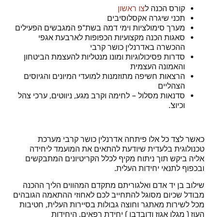
קורס הכנה ל
צו ראשון
תכני שיגרה אקסלוסיבים
מערך סימולציות וימי דמה בשת"פ המגבשים הפעילים
סאגות הכנה מקצועיות הכפופות לארבעת אגפי
ההכשרה באדרנלין כושר קרבי
סדרות פסיכולוגיות ומונו מנטליות להעצמת הביטחון
והאמונה העצמית
הרצאות חשיפה מתוזמנות למועדי המיונים והגיוסים
הצהליים
סדנאות מסלול – לחימה וקרב מגע, ניווטים, ערכי צהל
וכיוצ'.
כאשר לצד כל אלו פיתחה אדרנלין כושר קרבי מערכת
טכנולוגית בלעדית שיודעת להתאים את המועמד ליחידה
אליה ביקש תוך ניתוח מקיף לכלל הקריטיונים המתבקשים
ובכפוף לתנאי יחידות העלית.
שילוב בן יד אדם ואלגוריתם מתקדם המהווים הליך ההכנה
מבודל שכיום מסוגל להתחייב לכם לאחוזי ההתאמה הגובהים
מכל לשירות מאתגר וחוצה גבולות בסיירות העלית, חטיבות
העוז ( מגלן אגוז ודובדבן ) יחידת רפאים, היחידות