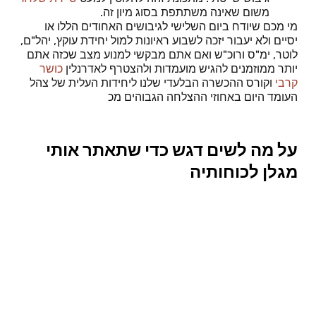
משום שאינה משתתפת בסוג מיון זה.
מי מכם שיודח ביום השלישי לגיבושים האחודים הללו או
יסיים ולא יעבור יזכה לשבוע ראיונות למול יחידת עוקץ, יהל"ם,
לוטר, ימ"ס ורוכ"ש ואם אתם מבקשי למנוע מצב שכזה אתם
יותר ממוזמנים להגיש מועמדות ולהצטרף לאדרנלין
כושר
קרבי
וקורס ההכשרה הבלעדי שלנו ליחידות העלית של צהל
העומד היום באחוזי ההצלחה הגבוהים מכ
על מה לשים דגש כדי שתאתר אותי
מגלן לכוחותיה
כיום על מנת להתברג לכוחותיה עליכם להבין כי מדובר מאחת
מיחידות העלית
המשובחות בצה"ל וזו שקרתה תיגר על סיירת העלית ואף
העפילה מעליהם באמצעות הטמעת
כלים ייעודים בלוחמיה שהמוביל שבהם מוגדר ע"י המשפט
"מאפס
למאה" עליו אסביר בפסקה הבאה
"מאפס למאה" זהו משפט המאפיין את כלל מערך הלוחם של