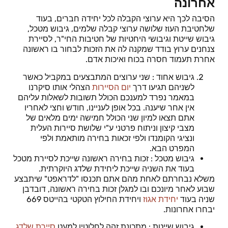
אחרונה
הסיבה לכך היא ערוצי הקבלה לכל יחידה חברים, בעוד
שלחטיבת העוז שלושה ערוצי קבלה שלמים, גיבוש מטכל,
גיבוש שייטת וגיבושי היחטיות של חטיבות החי"ר, לסיירת
צנחנים ערוץ בודד שמקנה לה את הזכות לבחור בו ראשונה
אחרת תעמוד חסרה בכוח ואיכות אדם.
גיבוש אחוד : שני ערוצים המתבצעים במקביל כאשר
לשניהם תגיעו דרך
יום הסיירות
הצהלי אותו סיקרנו
במאמר נפרד למענכם הכולל תשובות לשאלות עליהם
אין אחר שיענה. בכל אופן לעניינו, חודש וחצי לאחריו
אתם תצאו למיון שני הכולל חמישה ימים מלאים של
מצבי קיצון וניתוח פרטני ע"י שלושת סיירות העלית
ונציגי הקומנדו ולפי זכאות בחירה מותאמת ולפי
המפרט הבא.
גיבוש מטכל : זכות בחירה ראשונה שייכת לסיירת מטכל
בעוד את השניה שייכת ליחידת שלדג היוקרתית.
משלא נבחרתם לאחת מהם אתם תכנסו "לדראפט" שיתבצע
שבוע לאחר מיונכם ובו למגלן זכות בחירה ראשונה, דובדבן
שניה בעוד
יחידת אגוז
ויחידת החילוץ הטקטי בהייטס 669
יבחרו אחרונות.
גיבוש שייטת : מתכונת זהה לחלוטין למעט
סיירת שלדג