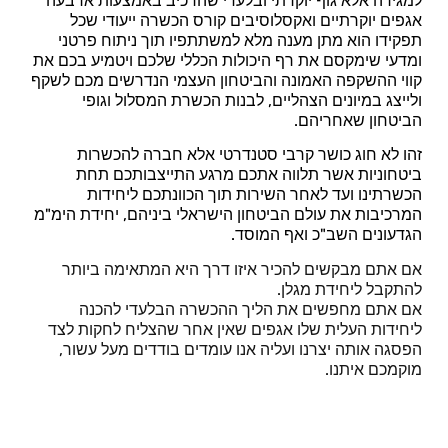
למגירה אלא גוף יוקרתי ובלעדי שהרכיב באמצעות ארבעה
אגפים יוקרתיים ואקסלוסיבים קורס הכשרה ייעודי שכל
תפקידו הוא מתן מענה מלא למשתתפיו תוך ניתוח פרטני
ומדעי שימקסם את רף היכולות הכללי שלכם ויטמיע בכם את
קווי ההשקפה האמונה והביטחון העצמי הנדרשים מכם לשקף
ולייצג במיונים הצהליים, לבנות הכשרת המסלול וגופי
הביטחון שאחריהם.
זהו לא חוג כושר קרבי סטנדרטי אלא חברה להכשרות
ביטחוניות אשר תלווה אתכם מרגע התייצבותכם תחת
הכשרתינו ועד לאחר השירות תוך הכוונתכם ליחידות
המרכיבות את עולם הביטחון הישראלי ביניהם,
יחידת הימ"מ
הגדעונים השב"כ ואף המוסד.
אם אתם מבקשים להכיר איזו דרך היא המתאימה ביותר
להתקבל ליחידת מגלן.
אם אתם מחפשים את הליך ההכשרה הבלעדי להכנה
ליחידות העלית שלו אגפים שאין אחר שהצליח לחקות לצד
הפסגה אותה יצרנו ועליה אנו עומדים בודדים מעל עשור,
מוקמכם איתנו.