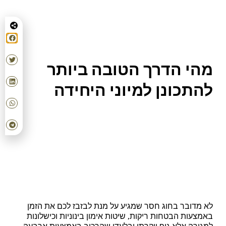
מהי הדרך הטובה ביותר
להתכונן למיוני היחידה
חברים תנו לנו לפתוח את הקלפים למענכם ולהעניק לכם
תשובה חד משמעת לעניין מערך חוגי ההכנה לצה"ל בכלל
ואדרנלין כושר קרבי בפרט.
אדרנלין כושר קרבי נוסדה לפני מעל עשור וזו על מנת להנגיש
את יחידות העלית הצהליות לכלל שכבות האוכלוסיה וללא
יוצא מן הכלל.
לא מדובר בחוג חסר שמגיע על מנת לבזבז לכם את הזמן
באמצעות הבטחות ריקות, שיטות אימון בינוניות וכישלונות