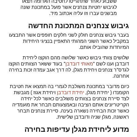
ששבוע לאחר שתתגייסו לחטיבה האדומה תצאו
לגיבוש יחטיות צנחנים אשר פועל במתכונת שונה
מבשנים עברו וזו עליה אכתוב מיד.
גיבוש צנחנים המתכונת החדשה
בעבר גיבוש צנחנים חולק לשני חלקים חופפים אשר התבצעו
במקביל כאשר השוני המהותי התאפיין בנציגי היחידות
המיוחדות שהובילו אותם.
שלושים צוותי גיבוש כאשר שלושה מהם הוקצו ליחידת
דובדבן וענו לשם "
מאותי דובדבן
" בעוד ששאר הצוותים הוקצו
לגדס"ר צנחנים ויחידת מגלן. לה דרך אגב עמדה זכות בחירה
אחרונה.
כיום מדובר במתכונת משולבת לגמרי בה תמצאו את חטיבת
הקומנדו ( יחידת מגלן,
יחידת דובדבן
ויחידת אגוז ) מגבשת
לצד סיירת צנחנים בצוותים משולבים כאשר לכל יחידה
הקריטריונים אותם הציבה ובאמצעותם תבחר את מועמדיה
כאשר זכות הבחירה נשארה בעינה. סיירת צנחנים תבחר
ראשונה, מגלן שניה ודובדבן שלישית.
מדוע ליחידת מגלן עדיפות בחירה