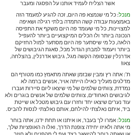
אשר הצליח לעמיד אותנו על הפסגה ומעבר
מנכל
: כל מי שנמצא פה היום, זכה להגיע למעמד הזה
באמצעות עבודה קשה התמדה בלתי רגילה ושאיפה
למצויינות, כל מי שעומד פה היום משקף את התפיסה
הנכונה ביותר ולו הכלים המיקצועיים ביותר להעפיל
הלאה, כל מי שיסתער פה היום מסתער למול החזיקם
ביותר ויעמוד למבחן הגדול מכל, סאגת הגיבושים של
אדרנלין שבסופה הקשה מגל, גיבוש אדרנלין, בהצלחה,
צאו!
ת': אתה רץ ומבין שבזמן שאתה מתאמץ כמו מטורף הם
מדלגים מעליך כאילו הייתה אויר, אנשים ברמה לא
נמדדת, צוותים שלמים של מי שיצאו ליום סיירות ועברו
לגיבושים האחודים, צוותים שלמים של אנשים בוגרים ולא
עוד נערים שיצאו יחד וחזרו עם גיבוש מטכל או שייטת
ביד, איתם נאלצתי להילחם, אותם נאלצתי לנסות להביס.
מנכל
: אמרו לך בעבר, או איתנו או תחת ידנו, אתה בוחר
מי אתה ולאיזו יחידה צופנת הדרך, ואלו ה האופציות שלך,
או שאתה בוחר להישאר בצד ועף לי מהפנים ולא חוזר