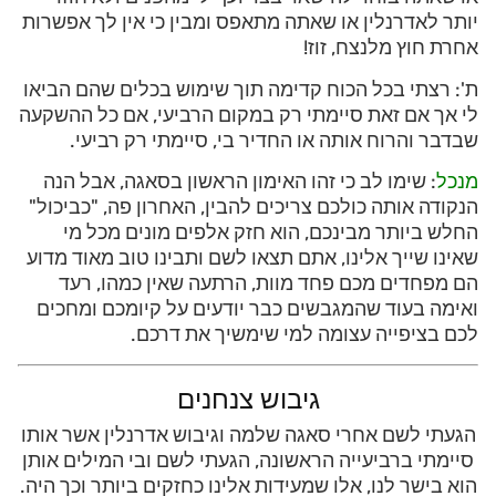
יותר לאדרנלין או שאתה מתאפס ומבין כי אין לך אפשרות
אחרת חוץ מלנצח, זוז!
ת': רצתי בכל הכוח קדימה תוך שימוש בכלים שהם הביאו
לי אך אם זאת סיימתי רק במקום הרביעי, אם כל ההשקעה
שבדבר והרוח אותה או החדיר בי, סיימתי רק רביעי.
מנכל
: שימו לב כי זהו האימון הראשון בסאגה, אבל הנה
הנקודה אותה כולכם צריכים להבין, האחרון פה, "כביכול"
החלש ביותר מבינכם, הוא חזק אלפים מונים מכל מי
שאינו שייך אלינו, אתם תצאו לשם ותבינו טוב מאוד מדוע
הם מפחדים מכם פחד מוות, הרתעה שאין כמהו, רעד
ואימה בעוד שהמגבשים כבר יודעים על קיומכם ומחכים
לכם בציפייה עצומה למי שימשיך את דרכם.
גיבוש צנחנים
הגעתי לשם אחרי סאגה שלמה וגיבוש אדרנלין אשר אותו
סיימתי ברביעייה הראשונה, הגעתי לשם ובי המילים אותן
הוא בישר לנו, אלו שמעידות אלינו כחזקים ביותר וכך היה.