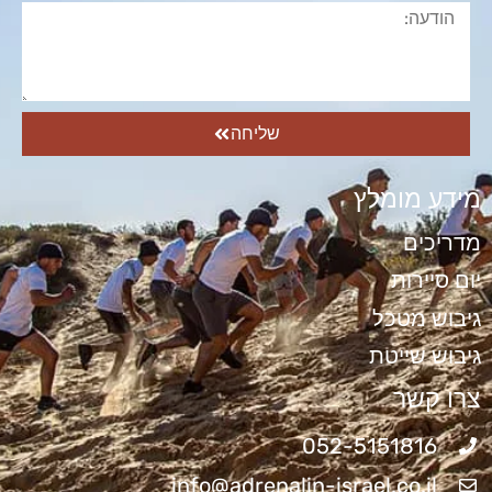
שליחה
מידע מומלץ
מדריכים
יום סיירות
גיבוש מטכל
גיבוש שייטת
צרו קשר
052-5151816
info@adrenalin-israel.co.il