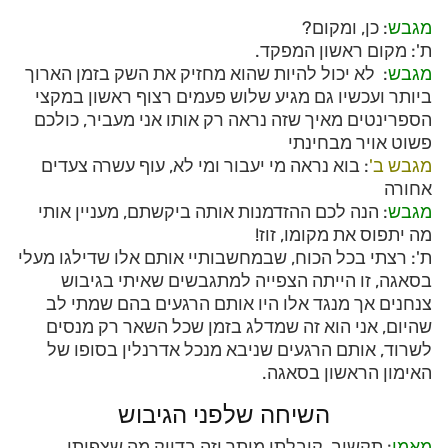
מגבש
: כן, ומקום?
ת': מקום ראשון המפקד.
מגבש
: לא יכול להיות שהוא מחזיק את השק בזמן הארוך
ביותר ועכשיו גם מגיע שלוש פעמים רצוף ראשון במקצי
הספרינטים מאיך שזה נראה רק אותו אני מעביר, כולכם
פשוט אויר מבחינתי
מגבש ב'
: בוא נראה מי יעבור ומי לא, עוף עשרה צעדים
אחורה
מגבש
: הנה לכם ההזדמנות אותה ביקשתם, מעניין אותי
מה יתפוס את מקומו, זוז!
ת': רצתי בכל הכוח, שבמחשבותיי אותם אלו שדילגו מעלי
בסאגה, זו הייתה הצפייה למתגבשים שאיתי בגיבוש
צנחנים אך מנגד אלו היו אותם הרגעים בהם שמתי לב
שהיום, אני הוא זה שמדלג בזמן שכל השאר רק מנסים
לשרוד, אותם הרגעים שניבא מנכל אדרנלין בסופו של
האימון הראשון בסאגה.
השיחה שלפני הגיבוש
מאמן
: תקשיב, קיבלתי מותר וזה בדיוק מה שצפיתי