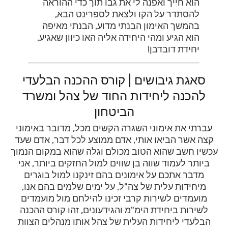
הוא חייך ואפנה לי את גבו תוך כדי ההוראה
להסתדר על הקו ולצאת לספרינט הבא,
בהמשך האימון הבנתי מדוע, הבנתי מאיפה
הוא הגיע ומהי היחידה אליה האו כיוון שאגיע,
יחידת דובדבן!
סאגת גיבושים | קורס ההכנה הבלעדי
להכנה ליחידות החוד של צהל ומשרד
הביטחון
עברתי את אימוני השגרה הקשים מכל, מדובר באימוני
קצה אשר הביאו אותי, אדם ממוצע לכל דבר, אדם שעד
עכשיו חשב שהוא הטוב מכולם וגלה שהוא במקום הנמוך
ביותר לעמוד שווה בן שווים למול החזקים ביותר, אני
מדבר אתכם על אימונים בהם זינקנו למול בוגרים
מיחידות עלית של צה"ל, על ימים שלמים בהם אנו,
מועמדים לשירות קרבי זכינו להילחם מול מועמדים
לשירות ביחידת הימ"מ והגידעונים, זהו קורס ההכנה
הבלעדי ליחידות העלית של צהל אותו מנהלים הצוות