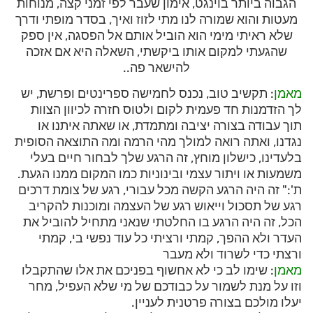
הגבוה ביותר בוינגט, אימון שעבר לפי זמני קצה, מנוחות
מעטות והוא שמורה לנו מתי לזוז ואיך, בסדר מופתי ודרך
שלא ראיתי מימי הוא הוביל אותם אל הפסגה, אין ספק
שהגעתי למקום אותו ביקשתי, השאלה היא אם אזכה
להישאר פה..
מאמן
: תקשיב טוב, נכנס לחמישה ספרינטים ופרשת, יש
לך הזדמנות חד פעמית לקום ולטוס חזרה לכיוון הצוות
תוך עבודה בצורה יציבה ומתמדת, או שאתה איתנו או
נגדנו, ואתה רואה למולך מהי הרמה ומה התוצאה הסופית
בלעדינו, כישלון מוחץ, זה הרגע שלך לבחור חיים בעלי
משמעות או ויתור עצמי ובינוניות כמו המקום ממנו הגעת.
ת':" זה היה הרגע הקשה מכל עבורי, רגע של צומת דרכים
רגע של תסכול וייאוש רגע של העצמה ומוכנות להקריב
הכל, זה היה הרגע בו החלטתי שנאני מתחיל להוביל את
העדר ולא ההפך, קמתי ורציתי כל עוד נפשי בי, קמתי
ורצתי כדי לשרוד ולא מעבר
מאמן
: שימו לב כי לא אחשוף בפניכם את אלו שהתקבלו
וזו על מנת לשמור על כבודכם של מי שלא העפיל, מחר
יעלו מולכם בצורה פרטנית לעניין.