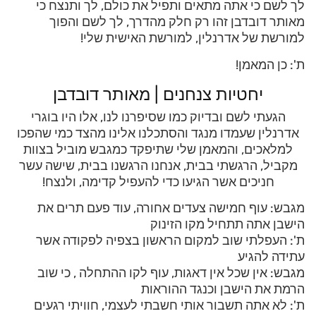
לך לשם כי אתה מתאים ותפיל את כולם, לך ותנצח כי
מאותר דובדבן זהו רק חלק מהדרך, לך לשם והפוך
למורשת של אדרנלין, למורשת האישית שלי!
ת': כן המאמן!
יחטיות צנחנים | מאותר דובדבן
הגעתי לשם ובדיוק כמו שסיפרנו לנו, אלו היו בוגרי
אדרנלין שעמדו מנגד והסתכלנו אלינו מהצד כמי שהפכו
למלאכים, והמאמן שלי שתיפקד כמגבש מוביל בצוות
מקביל, הרגשתי בבית, אנחנו הרגשנו בבית, שישה עשר
חניכים אשר הגיעו כדי להעפיל קדימה, ולנצח!
מגבש: עוף חמישה צעדים אחורה, עוד פעם תרים את
הישבן אתה תתחיל מקו הזינוק
ת': העפלתי שוב למקום הראשון בצפיה לפקודה אשר
עתידה להגיע
מגבש: אין שכל אין דאגות, עוף לקו ההתחלה , כי שוב
הרמת את הישבן וכנגד ההוראות
ת': לא אתה תשבור אותי חשבתי לעצמי, חוויתי רגעים