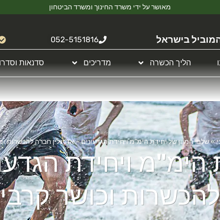
מאושר על ידי משרד החינוך ומשרד הביטחון
מוביל בישראל
052-5151816
הליך הכשרה
מדריכים
סדנאות וסדרו
י
»
שלבי המיון של יחידת הימ”מ ויחידת הגדעונים – אדרנלין חברה להכשרות וכ
 הימ"מ ויחידת הגדעו
הכשרות וכושר קרבי