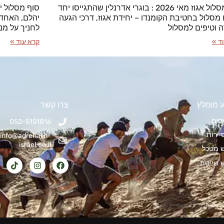
סוף מסלול אגוז מאי 2026 : בוגרי אדרנלין שהתגייסו יחד
ו מסלול בחטיבת הקומנדו – יחידת אגוז, דרכי הגעה
יהלם, האחד 
ה וטיפים למסלול
לחניך על מנ
ד »
קרא עוד »
 מומלץ
צרו קשר
כים
052-5151816
יירות
info@adrenalin-
israel.co.il
ש מטכל
ש שייטת