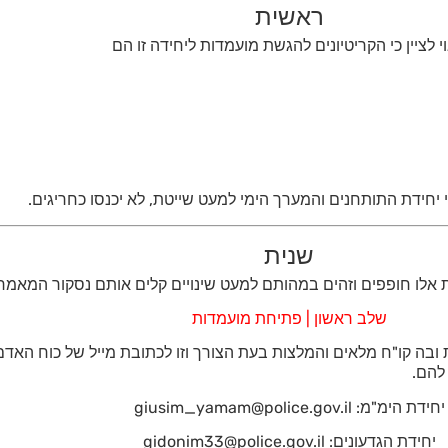
ראשית
י לציין כי הקריטיונים להגשת מועמדות ליחידה זו הם
י יחידת התותחנים והמערך הימי למעט שייטת, לא יכנסו כחריגים.
שנית
ות אלו חופפים וזהים במהותם למעט שינויים קלים אותם נסקור המאמר 
שלב ראשון | פתיחת מועמדות
ה קו"ח מלאים והמלצות בעת הצורך וזו לכתובת מייל של כוח האדם ש
להם.
יחידת הימ"מ: giusim_yamam@police.gov.il
יחידת הגדעונים: gidonim33@police.gov.il