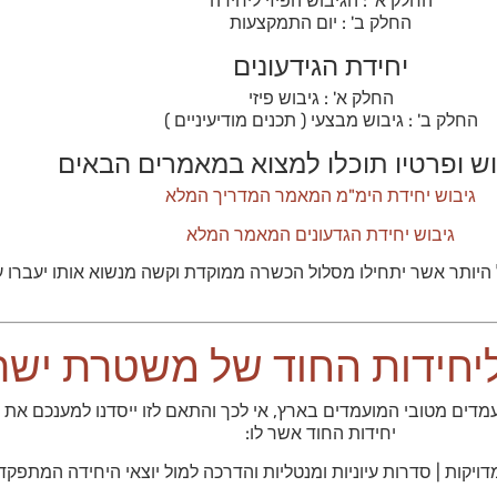
החלק א' : הגיבוש הפיזי ליחידה
החלק ב' : יום התמקצעות
יחידת הגידעונים
החלק א' : גיבוש פיזי
החלק ב' : גיבוש מבצעי ( תכנים מודיעיניים )
וש ופרטיו תוכלו למצוא במאמרים הבאים
גיבוש יחידת הימ"מ המאמר המדריך המלא
גיבוש יחידת הגדעונים המאמר המלא
ל היותר אשר יתחילו מסלול הכשרה ממוקדת וקשה מנשוא אותו יעברו
ליחידות החוד של משטרת ישר
מדים מטובי המועמדים בארץ, אי לכך והתאם לזו ייסדנו למענכם את
יחידות החוד אשר לו:
דויקות | סדרות עיוניות ומנטליות והדרכה למול יוצאי היחידה המתפקד