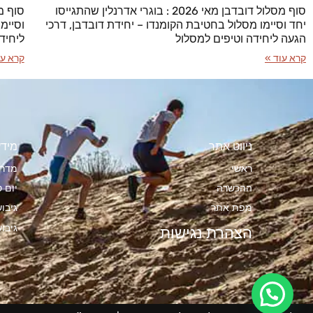
סוף מסלול דובדבן מאי 2026 : בוגרי אדרנלין שהתגייסו
יחד וסיימו מסלול בחטיבת הקומנדו – יחידת דובדבן, דרכי
וסיימ
הגעה ליחידה וטיפים למסלול
ליחיד
קרא עוד »
קרא עו
ניווט אתר
מידע
ראשי
מדרי
ההכשרה
יום ס
מפת אתר
גיבו
גיבו
הצהרת נגישות