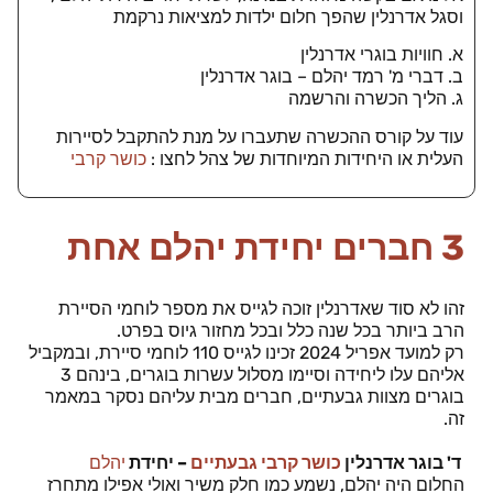
וסגל אדרנלין שהפך חלום ילדות למציאות נרקמת
א. חוויות בוגרי אדרנלין
ב. דברי מ' רמד יהלם – בוגר אדרנלין
ג. הליך הכשרה והרשמה
עוד על קורס ההכשרה שתעברו על מנת להתקבל לסיירות
העלית או היחידות המיוחדות של צהל לחצו :
כושר קרבי
3 חברים יחידת יהלם אחת
זהו לא סוד שאדרנלין זוכה לגייס את מספר לוחמי הסיירת
הרב ביותר בכל שנה כלל ובכל מחזור גיוס בפרט.
רק למועד אפריל 2024 זכינו לגייס 110 לוחמי סיירת, ובמקביל
אליהם עלו ליחידה וסיימו מסלול עשרות בוגרים, בינהם 3
בוגרים מצוות גבעתיים, חברים מבית עליהם נסקר במאמר
זה.
ד' בוגר אדרנלין
כושר קרבי גבעתיים
– יחידת
יהלם
החלום היה יהלם, נשמע כמו חלק משיר ואולי אפילו מתחרז