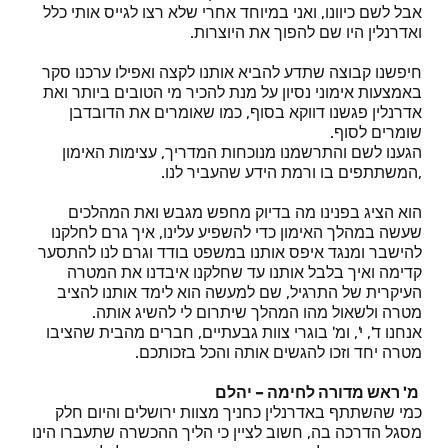
אבל לשם כיוונו, ואני במיוחד אחרי שלא רצו לגייס אותי כלל
ואדרנלין היו שם להפוך את היוצרות.
חיפשנו קבוצה שתדע להביא אותנו לקצה ואפילו ערכנו סקר
באמצעות אימוני נסיון על מנת להכיר מי הטובים ביותר ואת
אדרנלין פגשנו דווקא בסוף, כמו שאומרים את הדובדבן
שומרים לסוף.
הגענו לשם והתרשמנו מנוכחות המדריך, עצימות האימון
,המשתתפים בו ורמת הידע שהעביר לנו.
הוא הציג בפנינו מה בדיוק מחפש מגבש ואת המהלכים
שעשה במהלך האימון כדי להשפיע עלינו, איך גרם לחלקנו
להישבר ומנגד איפס אותנו במשפט בודד וגרם לנו להתסער
קדימה ואיך בלבל אותנו עד שחלקנו איבדנו את המטרה
העיקרית של התרגיל, שם למעשה הוא לימד אותנו להציב
מטרה ולשאול מהו המהלך שיתרום לי להשיג אותה.
אנחנו ד', י', ומ' בוגרי צוות גבעתיים, חברים מהבית שהציבו
מטרה יחד וזכו להגשים אותה והכל בזכותכם.
מ' ראש מדורה לחימה – יהלם
כמי שהשתתף באדרנלין כחניך מצוות ירושלים והיום חלק
מסגל הדרכה בה, חשוב לציין כי הליך ההכשרה שתעברו הינו