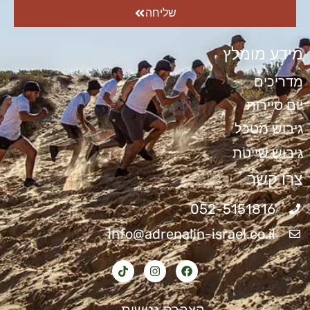
שליחה
מידע מומלץ
מדריכים
יום סיירות
גיבוש מטכל
גיבוש שייטת
צרו קשר
052-5151816
info@adrenalin-israel.co.il