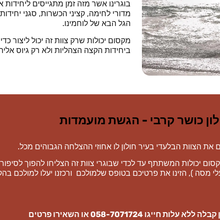
בוגרינו אשר מזה זמן מתגייסים ליחידות 
מדורי לחימה, קציני הכשרות, סגני יחידות
הגל הבא של לוחמינו.
מקסום יכולות שרק צוות זה יכול ליצור כד
ביחידות הקצה הצהליות ולא רק גיוס אליהן
לון כושר קרבי - הגשת מועמדות
ת הצוות הבלעדי בעיר חולון לו אחוזי ההצלחה הגבוהים מכל.
מקסום יכולות המשתתף עד לכדי שבוגרי צוות זה הצליחו להפוך לסיפו
לי מסה ), הזינו את פרטיכם בטופס שלמולכם ורכזנו יעלו למולכם בה
עלות חייגו 058-7071724 או השאירו פרטים