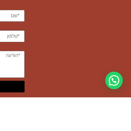
שם
טלפון
הודעה
כושר