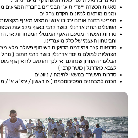
האינדיבידואלית לפי יכולת המשתתף ומועדי מיוניו.
סאגות הכשרה ייעודיות ע"י הבכירים בחברה המגיעים מ
זמנים מותאם למיונים הקדם צהליים
תפריטי תזונה אותם ירכיבו אנשי המצוע מאגף מקצועו
הפועלים תחת אדרנלין כושר קרבי באגף מקצועות הספו
סדרות העשרה מטעם האגף המנטלי המפתחות את החוס
והביטחון העצמי של כלל מועמדינו.
סדנאות קצה וימי דמה מדויקים בשיתוף פעולה מלא מצד 
הצהליות למולם מייסד אדרנלין כושר קרבי חתום ( נוה
הבלעדי האחרון שנחתם, אי לכך והתאם לזו אין גוף מו
לצבא כאדרנלין כושר קרבי )
סדרות העשרה בנושאי לחימה / ניווטים
הכנה למבחנים הפסיכוטכנים ( צו ראשון / ירפ"א א' / מר"