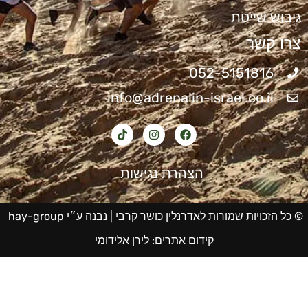
גיבוש שייטת
צרו קשר
052-5151816
info@adrenalin-israel.co.il
הצהרת נגישות
© כל הזכויות שמורות לאדרנלין כושר קרבי |
נבנה ע״י hay-group
קידום אתרים
:
לירן אלידומי