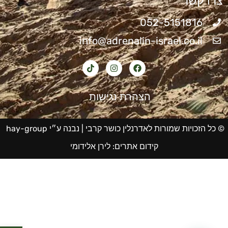
צרו קשר
052-5151816
info@adrenalin-israel.co.il
הצהרת נגישות
© כל הזכויות שמורות לאדרנלין כושר קרבי |
נבנה ע״י hay-group
קידום אתרים
:
לירן אלידומי