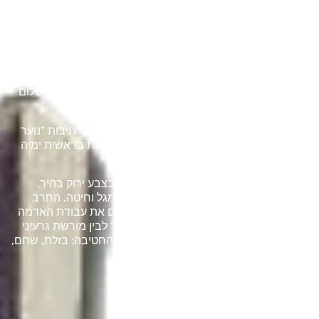
על החטיבה
חטיבת הנח"ל מהווה חלק מחיל הרגלים של צה"ל.
חטיבת הנחל הוקמה ב 1982 כאגד של כמה וכמה גדודים
קיימים, בעקבות צורך בעוד כוחות חי"ר נוספים במלחמת שלום
הגליל (לבנון הראשונה).
מקורה של חטיבת הנחל הוא בגרעיני הנח"ל ראשי תיבות "נוער
חלוצי לוחם" שהקימו קיבוצים ונקודות התיישבות בראשית ימיה
של מדינת ישראל.
לוחמי הנח"ל מזוהים בעיקר על ידי כמותה בצבע ירוק בהיר,
נעלים אדומות ותג יחידה שמורכב מחרב, מגל וחיטה. החרב
מסמלת את ההגנה, המגל והחיטה מסמלים את עבודת האדמה
והחלוציות כסימן לקשר שבין חטיבת החי"ר לבין מורשת גרעיני
הנח"ל. ארבעת החצים מסמלים את גדודי החטיבה: בזלת, שחם,
גרניט והסיירת.
לחטיבת הנחל 4 גדודים:
גדוד 50 – בזלת
גדוד 931 – שחם