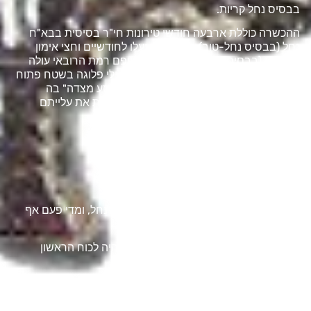
בבסיס נחל קריות.
ההכשרה כוללת ארבעה חודשי טירונות חי"ר בסיסית בבא"ח
נחל (בבסיס נחל-טוב) , שלאחריו יעלו לחודשיים וחצי אימון
מתקדם (בבסיס נחל-קריות) אשר בסופם רמת הרובאי עולה
ל-07. לאחר מכן שבוע מסכם הכולל תרגילי פלוגה בשטח פתוח
ובשטח בנוי, ומשם מסע כמותה הנקרא "מסע מצדה" בה
מקבלים הלוחמים את סיכת הלוחם, שמסמלת את עלייתם
לגדודים ולתחילת הפעילות המבצעית.
חשוב לדעת
דרך גיבוש יחטיות נח"ל ניתן להגיע לסיירת נחל, ומדי פעם אף
ליחידת רפאים (היחידה הרב מיימדית)
במבצע צוק איתן, גדוד 931 של החטיבה היה לכוח הראשון
שנכנס לרצועת עזה.