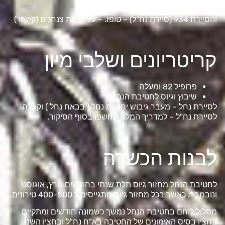
גדוד 932 – גרניט
והסיירת 934 (סיירת נח"ל) – טופז. –
על סיירת צנחנים
(קישור)
קריטריונים ושלבי מיון
פרופיל 82 ומעלה
שיבוץ וגיוס לחטיבת הנח"ל
לסיירת נחל – מעבר גיבוש יחטיות נחל ( בבאח נחל ) וקבלה
לסיירת נח"ל – למדריך המלא תחשפו בסוף הסיקור.
לבנות הכשרה
לחטיבת הנחל מחזור גיוס תלת שנתי בחודשים מרץ, אוגוסט
ונובמבר. כאשר בכל מחזור גיוס מתגייסים כ 400-500 טירונים.
מסלול לוחם בחטיבת הנחל נמשך כשמונה חודשים ומתקיים
בחציו בסיס האימונים של החטיבה בא"ח נח"ל ובחציו השני