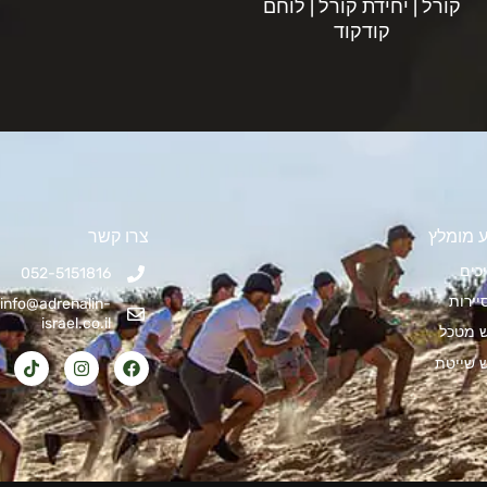
קורל | יחידת קורל | לוחם
קודקוד
 מומלץ
צרו קשר
כים
052-5151816
יירות
info@adrenalin-
israel.co.il
ש מטכל
ש שייטת