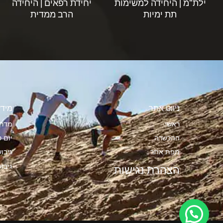
ילת"מ | היחידה למשימות
יחידת רפאים | היחידה
תת ימיות
הרב ממדית
ניווט אתר
מידע
ראשי
מדרי
ההכשרה
יום ס
מפת אתר
גיבו
גיבו
הצהרת נגישות