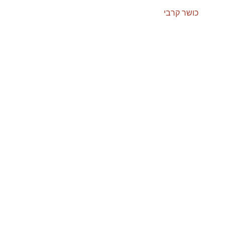
אלו לא תעברו ללא הליך הכנה ייעודי לכך, על כן נמליץ על הגשת
אדרנלין
כושר קרבי