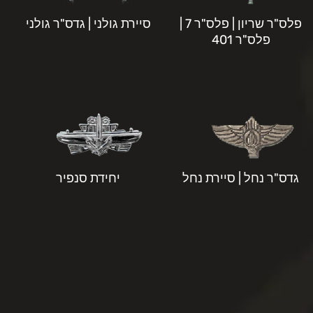
פלס"ר שריון | פלס"ר 7 |
סיירת גולני | גדס"ר גולני
פלס"ר 401
גדס"ר נחל | סיירת נחל
יחידת סנפיר