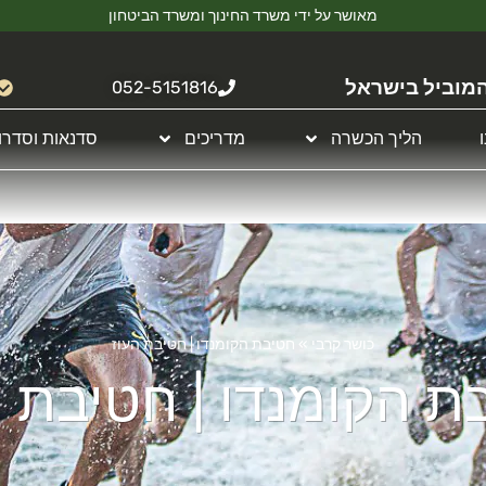
מאושר על ידי משרד החינוך ומשרד הביטחון
מוביל בישראל
052-5151816
הליך הכשרה
מדריכים
סדנאות וסדרו
כושר קרבי
»
חטיבת הקומנדו | חטיבת העוז
ת הקומנדו | חטיבת ה