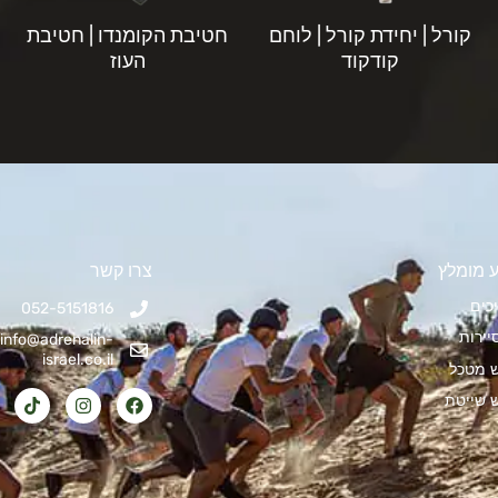
קורל | יחידת קורל | לוחם
חטיבת הקומנדו | חטיבת
קודקוד
העוז
 מומלץ
צרו קשר
כים
052-5151816
יירות
info@adrenalin-
israel.co.il
ש מטכל
ש שייטת