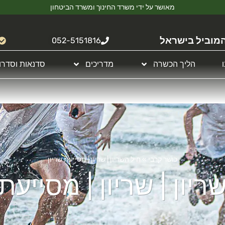
מאושר על ידי משרד החינוך ומשרד הביטחון
מוביל בישראל
052-5151816
הליך הכשרה
מדריכים
סדנאות וסדרו
כושר קרבי
»
חיל השריון | שריון | מסייעת שריון
ריון | שריון | מסייעת 