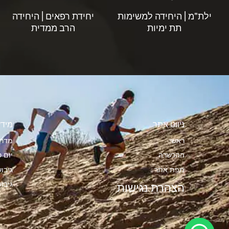
ילת"מ | היחידה למשימות
יחידת רפאים | היחידה
תת ימיות
הרב ממדית
ניווט אתר
מידע
ראשי
מדרי
ההכשרה
יום ס
מפת אתר
גיבו
גיבו
הצהרת נגישות