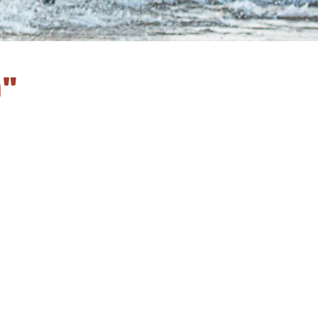
"ה
על החטיבה
חיל השריון הישראלי (חש"ן) הוא החיל המתמרן העיקרי בזרוע היב
המלחמה המשמעותיים ביותר בצה"ל – הטנק.
חיל השריון הקום לראשונה בשנת 1948, וכיום 
האויב וניצחון בשדה הקרב תוך הובלת הכוחות המסתערים בקו הר