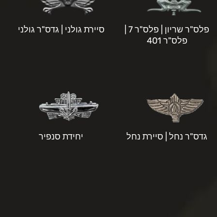
פלס"ר שריון | פלס"ר 7 |
סיירת גולני | גדס"ר גולני
פלס"ר 401
גדס"ר נחל | סיירת נחל
יחידת סנפיר