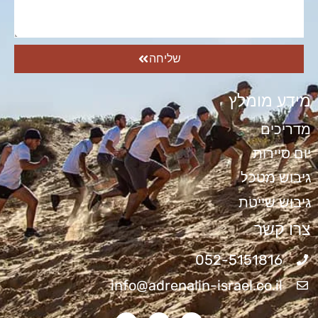
שליחה
מידע מומלץ
מדריכים
יום סיירות
גיבוש מטכל
גיבוש שייטת
צרו קשר
052-5151816
info@adrenalin-israel.co.il