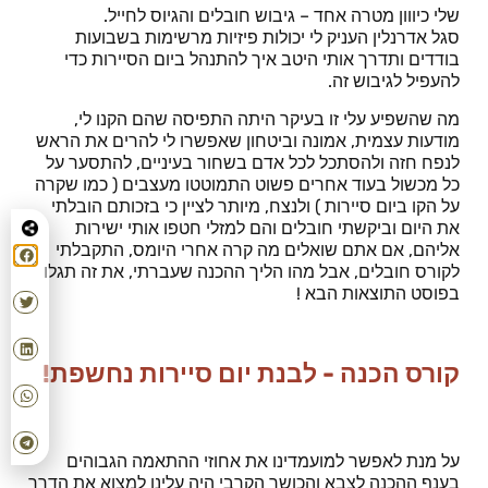
שלי כיווון מטרה אחד – גיבוש חובלים והגיוס לחייל.
סגל
אדרנלין העניק לי יכולות פיזיות מרשימות בשבועות
בודדים ותדרך אותי היטב איך להתנהל ביום הסיירות כדי
להעפיל לגיבוש זה.
מה שהשפיע עלי זו בעיקר היתה התפיסה שהם הקנו לי,
מודעות עצמית, אמונה וביטחון שאפשרו לי להרים את הראש
לנפח חזה ולהסתכל לכל אדם בשחור בעיניים, להתסער על
כל מכשול בעוד אחרים פשוט התמוטטו מעצבים ( כמו שקרה
על הקו ביום סיירות ) ולנצח, מיותר לציין כי בזכותם הובלתי
את היום וביקשתי חובלים והם למזלי חטפו אותי ישירות
אליהם, אם אתם שואלים מה קרה אחרי היומס, התקבלתי
לקורס חובלים, אבל מהו הליך ההכנה שעברתי, את זה תגלו
בפוסט התוצאות הבא !
קורס הכנה - לבנת יום סיירות נחשפת!
על מנת לאפשר למועמדינו את אחוזי ההתאמה הגבוהים
בענף ההכנה לצבא והכושר הקרבי היה עלינו למצוא את הדרך