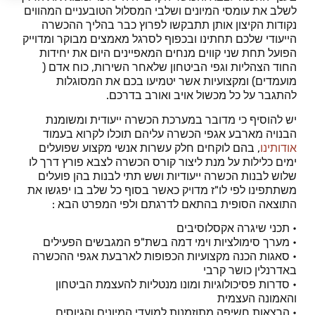
לשלב את עומסי המיונים ושלבי המסלול הטובעניים המהווים
נקודות הקיצון אותן תתבקשו לפרוץ כבר בהליך ההכשרה
הייעודי שלכם תחתינו ובכפוף לסרגל מאמצים מבוקר ומדוייק
הפועל תחת שני קווים מנחים המאפיינים היום את יחידות
החוד הצהליות וגפי הביטחון שלאחר השירות, כוח אדם (
מועמדים) ומקצועיות אשר יטמיעו בכם את המסוגלות
להתגבר על כל מכשול אויב ואורב בדרכם.
יש להוסיף כי מדובר במערכת הכשרה ייעודית ומשומנת
הבנויה מארבע אגפי הכשרה עליהם תוכלו לקרוא בעמוד
אודותינו
, בהם לוקחים חלק עשרות אנשי מקצוע שפועלים
ימים כלילות על מנת ליצור קורס הכשרה לצבא פורץ דרך לו
שלוש לבנות הכשרה ייעודיות ושש תתי לבנות בהן פועלים
משתתפינו לפי לו"ז מדויק כאשר בסוף כל שלב בו יפגשו את
התוצאה הסופית בהתאם לדרגתם ולפי המפרט הבא :
• תכני שיגרה אקסלוסיבים
• מערך סימולציות וימי דמה בשת"פ המגבשים הפעילים
• סאגות הכנה מקצועיות הכפופות לארבעת אגפי ההכשרה
באדרנלין כושר קרבי
• סדרות פסיכולוגיות ומונו מנטליות להעצמת הביטחון
והאמונה העצמית
• הרצאות חשיפה מתוזמנות למועדי המיונים והגיוסים