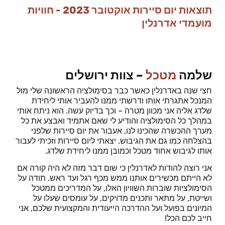
תוצאות יום סיירות אוקטובר 2023 - חוויות
מועמדי אדרנלין
שלמה
מטכל
– צוות ירושלים
חצי שנה באדרנלין כאשר כבר בסימולציה הראשונה שלי מול
המנכל אתגרתי אותו ודרשתי ממנו להעביר אותי ליחידת
שלדג אליה אני מכוון מטרה – וכך בדיוק עשה.
הוא ניתח אותי
במהלך כל הסימולציה והודיע לי שאם אתמיד ואבצע את כל
מערך ההכשרה שהכינו לנו, אעבור את יום סיירות שלפני
בהצלחה כמו גם את הגיבוש.
יצאתי ליום סיירות וזכיתי לעבור
אותו לגיבוש אחוד מטכל וכמובן ממנו ליחידת שלדג.
אני רוצה להודות לאדרנלין כי שום דבר מזה לא היה קורה אם
לא הייתם מכשירים אותנו ממש מכף רגל ועד ראש.
תודה על
הסימולציות שוברות השוויון האלו, על המדריכים ממטכל
ושייטת, על מתאר ותכנים מדויקים, על עומסים שעלו על
המיונים בפועל ועל ההדרכה הייעודית והמקצועית שלכם, אני
חייב לכם הכל!