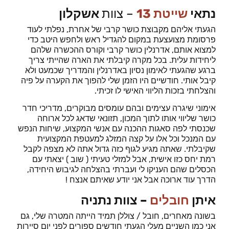
נתאי
שייטת 13
– צוות
אשקלון
הגעתי אליהם מקבוצת כושר קרבי של אחרת, נפלתי לעוד
פרסומת מצועצעת במקום להגדיל ראש ולחפש היטב כדי
למצוא אותם, אדרנלין כושר קרבי וקורס ההכשרה שלהם
ליחידות עלית.
בכל מקרה קיבלתי את הארה שהייתי צריך
ברגע שהגעתי לאימון נסיון באדרנלין והמדריך שכמעט ולא
קיבל אותי.
חודשיים היו הזמן שלי להפוך את הקערה על פיה
והצלחתי בזכות הליווי האישי לו זכיתי.
אימוני שיגרה עצימים ובהם עומסים מבוקרים, מדריכי חדר
כושר שליווי אותו לתוך המכון, תזונאי שדאג לכל ארוחה
שכנסתי לפה סאגות ההכנה עם אנשי המקצוע, שיחות הנפש
עם המנכל וכל אלו על קצה המזלג למעטפת המקצועית
שקיבלתי.
שאתה מגיע לגוף כזה גדול אתה לא מצפה לקבל
רמת יחס כזו אישית, אבל למזלי טעיתי ( שוב ) יצאתי עם
הכסלים שהם העניקו לי ועברתי בהצלחה לגיבוש היחידה,
הדרך עוד ארוכה אבל אני יודע שאיתם אנצח !
איתן
חובלים
– צוות נתניה
בשונה מאחרים, חובל / צוללן תמיד הייתה המטרה שלי, גם
אני כמו השניים מעלי הגעתי חודשים ספורים לפני יום סיירות