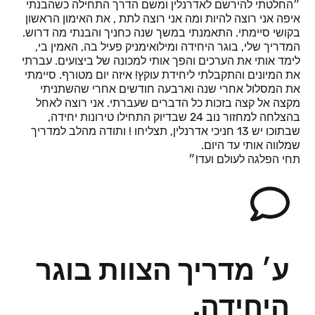
״החלטתי להירשם לאדרנלין ומשם הדרך התחילה כשהבנתי
איפה אני רוצה להיות ומה אני רוצה לתת , את האימון הראשון
בקושי סיימתי. התאמנתי במשך שנה כחניך והבנתי מה דרוש.
המדריך שלי, בוגר היחידה ומילואימניק פעיל בה, האמין בי,
לימד אותי את הערכים והפך אותי למכונה של ביצועים. עברתי
את המיונים והתקבלתי ליחידת עוקץ! איזה יום מטורף. סיימתי
את המסלול אחרי שנה וארבעה חודשים אחרי שהשתניתי
מקצה אל קצה בזכות כל הדברים שעברתי. אני רוצה לאחל
בהצלחה למחזור נוב 24 שבדיוק התחילו טירונות יחידה,
שבתוכו יש 13 חניכי אדרנלין, תצליחו ! ותודה מהלב למדריך
שמלווה אותי עד היום.
תחי הפלגה לעולם ועד!״
ע׳ מדריך הצוות בוגר
היחידה.