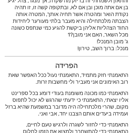
והתאזן ולשמחתי זה בדיוק מה שקרה, אך מנגד, צהל יגיע
בן אם אתה מוכן ובן אם לא, ובתקופה קשה זו, זו תהיה
נקודת הואר ומהטרה אשר תחיה אותך, המטרה אותה
הצבתה מלכתחילה והיא מעבר בלתי מעורער ליחידות
החוד הצהליות אליהן ביקשת להגיע כמי שנתפס כשונה
מכל השאר, האם אני מובן?1
ג' מובן המנכל!
מנכל: ברוך השב, טירון!
הפרידה
התאמנתי חזק מתמיד, התאמנתי נעול ככל האפשר שאת
רוב האימונים אני מעביר ולי מחשבות זרות.
התאמנתי כמו מכונה משומנת בעודי דומע בכל ספרינט
אליו יצאתי, התאמנתי כי ידעתי שהרגש לא יכול לתפוס
מקום, שהרי מלכתחילה היה מדובר במשמעת שהיא ברזל
ועמידה ביעדים אותם הצבנו יחד, אבי ואני.
התאמנתי כדי לחזור לשגרה ולרגיש טעם לחיים,
התאמנתי כדי להתשחרר ולמצוא את הזמן לחלום