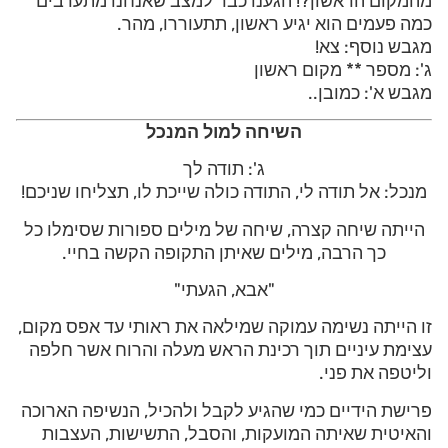
מהמקום הראשון?! הגענו כבר למצב שאנחנו מתערבים
כמה פעמים הוא יגיע ראשון, תתעוררו, מהר.
מגבש נוסף: צא!
ג': מספר ** מקום ראשון
מגבש א': כמובן..
השיחה למול המנכל
ג': תודה לך
מנכל: אל תודה לי, התודה כולה שייכת לו, תצליחו שניכם!
הייתה שיחה קצרה, שיחה של מילים ספורות שסימלו כל
כך הרבה, מילים שאיתן התקופה הקשה בחיי.
"אבא, הגעתי"
זו הייתה נשימה עמוקה שמילאה את ראותי עד אפס מקום,
עצימת עיניים תוך רכינת הראש מעלה והרוח אשר חלפה
וליטפה את פני.
פרישת הידיים כמי שהגיע לקבל ולהכיל, הנשיפה הארוכה
והאיטית שאיתה המועקות, והסבל, התשישות, העצבות