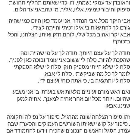
והאובדן עד עמקי נשמתי, וזו, כדי שאותם תחליף תחושת
סיפוק וחיבור שמימי, אליו, אליך, מי שהבאני עד הלום.
אבי היקר מכל, אבי הנהדר, אני עומד כאן היום כמי שהיה
גורם לך להתגאות בי אילו זכיתי והייתה לצידי.
אבא יקר ואהוב מכל שלי, לוחם חזק ואיתן, הצלחנו, והכל
בזכותך!
תודה לך על עצם היותך, תודה לך על מי שהיית ומה
שהפכת להיות, סלח לי ששוב אני עומד ובוכה כאן לפניך,
סלח לי שלא הייתי מספיק חזק, סלח לי שלא הספקתי
לומר לך כל מה שביקשתי, סלח לי אבא.
סלח לי ותתגאה בי, כי אתה כוחי ועוצם ידי.
ואם ראש מורם ועיניים מלאות אש בוערת, בי אני נשבע,
שהיום, ויותר מכל יום אחר אחיה למענך, אחיה למען
שנינו, אבא!
זהו סיפור הצלחה שונה מהרגיל, סיפור על נפילה ותקומה
, סיפור על קושי שאיתו השורשים העמוקים והסערה שבה
עמדו, הסגל והאנשים הנכונים שהכירו וידעו להתמודד אם