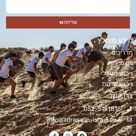
שליחה
מידע מומלץ
מדריכים
יום סיירות
גיבוש מטכל
גיבוש שייטת
צרו קשר
052-5151816
info@adrenalin-israel.co.il