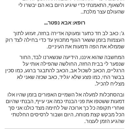
ולשאוף, התאמנתי כדי שיגיע היום בוא הם יבשרו לי
שהעולם עצר מלכת..
רופא: אבא נפטר…
ג': כאב לב חד כתער ומעוקה אדירה בחזה, זעזוע לתוך
העצמות בזמן ששאר הגוף מתכווץ עד כדי בחילה לצד רוק
שממלא את הפה ודמעות את העיניים.
המחשבה שהוא איננו, הידיעה שנשארנו לבד, החור
שנפער לי בבית החזה, החולשה שהפילה אותי על
הרגליים, הכאב לשכול אב, הכאב להתבגר ברגע, כמו סכין
בבשר החי, כמו פצע שלא יגליד, כאב שכזה שאני לא
מצליח להכיל.
ובהסתכלות למעלה אל השמיים האפורים בזמן שהיו אלו
דמעות ששטפו את פני הבנתי כמה אני עייף, הבנתי שהיום
ואחרי תקופה כל כך ארוכה של לחימה מצד כולנו אני סך
הכל מבקש קצת מנוחה, היום ושבור לרסיסים החלטתי
שהגיע הזמן לעצור.