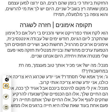
החזקות ביותר כי בזמן שהם רצים, הם ירוצו למען עצמם
בזמן שאתה רץ בשביל שניים, היום יש לך את מי להרשים,
והוא צופה בך מלמעלה, תמיד!
תקופה אימונים | חזרה לשגרה
הוא לקח אותי כפרוייקט אישי והכניס בי רעל אם כל אימון
שהתקרב ליום הגיוס, חודש ימים של עבודה אינטנסיבית,
אימונים ארוכים מהרגיל, תחשות כאב ושירים תפוסים תוך
הטמעת ערכים מחודשת ובניית מנטליות חזקה מאי פעם
שלי מנטרה אחת ויחידה, היום אנחנו שניים.
מנכל: מה יש? אני מכיר אותך טוב מעצמך, מה רת
במחשבותיך?!
ג': איך אמא שלי תסתדר? אני יודע שכרגע היא צריכה את
כולנו, אני יודע שהיא צריכה אותי קרוב.
מנכל: אין לי מקום להינכס בינכם אבל אגיד לך ככה, אלו
הם החיים שלך, אלו הם הכנפיים שלךשנועדו להרקיע
שחקים לעוף אל על, אלו החיים שלך אותם תחייה רק
פעם אחת בעוד שאת שלה היא חייה ברגעים אלו ממש.