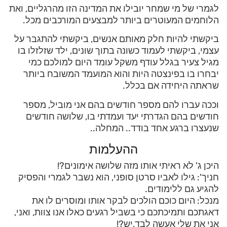
לגמרי של מי שמחר יובילו את המדינה הזו מהרגליים, ואת
הלוחמים המעוטרים ביותר למבצעים המורכבים מכל.
ביקשתי להיות חלק מאותם אנשים, ביקשתי להתגבר על
עצמי, ביקשתי לעמוד כשונה בתוך שונים, ילד שזלזלו בו
מגיל צעיר בגלל עודף משקל עומד היום למולכם כמי
יבחרו בו בפינצטה היות והוא המועמד המשובח ביותר
שראתה היחידה אם בכלל.
וככה עברו להם מספר חודשים בהם אני מוביל, מספר
חודשים בהם הגדרתי יעד ועמדתי בו, שלושה חודשים
שנעצרו ברגע אחד בודד.. המחלה..
ההעלמות
היכן ג' לא ראיתי אותו מזה שלושה אימונים?!
חניך': גילו לאביו סרטן סופני, הוא נשבר לגמרי והפסיק
להגיע גם ללימודים.
מנכל: היום כוכם הולכים לבקר אותו ומוסרים לו את
דאגתכם ותמיכתכם כי בשביל רגעים כאלו אנו צוות, ואני,
אני את שלי אעשה לבד,יש?!