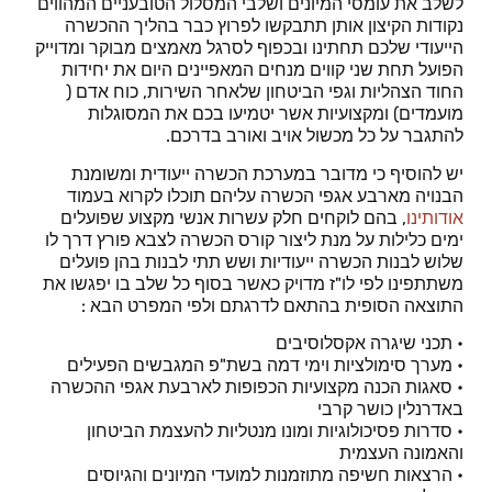
לשלב את עומסי המיונים ושלבי המסלול הטובעניים המהווים
נקודות הקיצון אותן תתבקשו לפרוץ כבר בהליך ההכשרה
הייעודי שלכם תחתינו ובכפוף לסרגל מאמצים מבוקר ומדוייק
הפועל תחת שני קווים מנחים המאפיינים היום את יחידות
החוד הצהליות וגפי הביטחון שלאחר השירות, כוח אדם (
מועמדים) ומקצועיות אשר יטמיעו בכם את המסוגלות
להתגבר על כל מכשול אויב ואורב בדרכם.
יש להוסיף כי מדובר במערכת הכשרה ייעודית ומשומנת
הבנויה מארבע אגפי הכשרה עליהם תוכלו לקרוא בעמוד
אודותינו
, בהם לוקחים חלק עשרות אנשי מקצוע שפועלים
ימים כלילות על מנת ליצור קורס הכשרה לצבא פורץ דרך לו
שלוש לבנות הכשרה ייעודיות ושש תתי לבנות בהן פועלים
משתתפינו לפי לו"ז מדויק כאשר בסוף כל שלב בו יפגשו את
התוצאה הסופית בהתאם לדרגתם ולפי המפרט הבא :
• תכני שיגרה אקסלוסיבים
• מערך סימולציות וימי דמה בשת"פ המגבשים הפעילים
• סאגות הכנה מקצועיות הכפופות לארבעת אגפי ההכשרה
באדרנלין כושר קרבי
• סדרות פסיכולוגיות ומונו מנטליות להעצמת הביטחון
והאמונה העצמית
• הרצאות חשיפה מתוזמנות למועדי המיונים והגיוסים