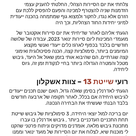
צלחתי את יום הסיירות הצהלי, החלטתי להעניק עצמי
הזדמנות שניה להצטרף למכינה והפעם להפסיק ללכת עם
הזרם אלא נגדו, לחקור ולמצוא גוף שמתמחה בהכנה ייעודית
למיוני יחידות החוד הצהליות, וכך היה
הגעתי אליהם לאחר שדיחיתי את יום סיירות אוקטובר של
מועמדי המכינות ליום סיירות ינואר 2023, עבודה של שלושה
חודשיים בלבד בכפוף לארגז כלים ייעודי ואנשי מקצוע
המיומנים ביותר, סימולציות קצה, הכנה פסיכולוגית ואימוני
קצה שגרתיים, הם שהיבוא אותי בזמן שאול אל היעד, גיבוש
מטכל והמטרה הגדולה ביותר בחיי לנקודת זמן זה, גיוס
ליחידה.
רועי
שייטת 13
– צוות אשקלון
הגעתי לאדרנלין בסימן שאלה גדול, האם ישנם תכנים ייעודים
לגיבוש היחידה אם בכלל, לאחר תקופה של ארבעה חודשים
בלבד הבנתי שעשיתי את הבחירה הנכונה.
יום בריכה למול יוצאי היחידה, 3 סימולציות של גיבוש שייטת
תחת התכניים העדכניים ביותר , גיבוש אדרנלין בו עברו
מתכונת גיבוש מלאה, אומדנים מדויקים וניתוח פרטני שהקנו
לי מוכנות שיא, לצלוח את יום הסיירות של מועד ינואר וממנו