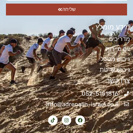
שליחה
מידע מומלץ
מדריכים
יום סיירות
גיבוש מטכל
גיבוש שייטת
צרו קשר
052-5151816
info@adrenalin-israel.co.il