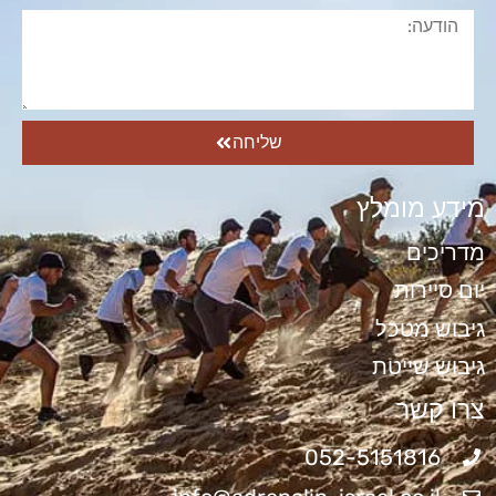
שליחה
מידע מומלץ
מדריכים
יום סיירות
גיבוש מטכל
גיבוש שייטת
צרו קשר
052-5151816