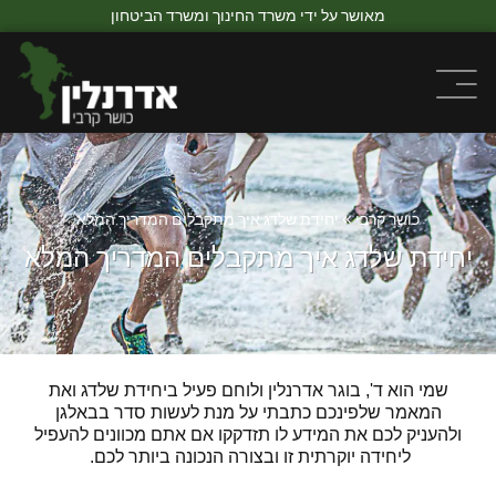
מאושר על ידי משרד החינוך ומשרד הביטחון
כושר קרבי
»
יחידת שלדג איך מתקבלים המדריך המלא
יחידת שלדג איך מתקבלים המדריך המלא
שמי הוא ד', בוגר אדרנלין ולוחם פעיל ביחידת שלדג ו
את
המאמר שלפינכם כתבתי על מנת לעשות סדר בבאלגן
ולהעניק לכם את המידע לו תזדקקו אם אתם מכוונים להעפיל
ליחידה יוקרתית זו ובצורה הנכונה ביותר לכם.