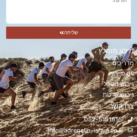
שליחה
מידע מומלץ
מדריכים
יום סיירות
גיבוש מטכל
גיבוש שייטת
צרו קשר
052-5151816
info@adrenalin-israel.co.il