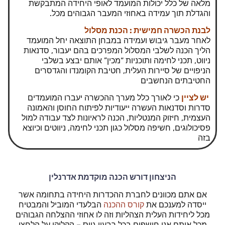
מלאה של כלל יכולות המועמד לאופי היחידה המתבקשת
והגדלת תוך עמידה באחוזי המעבר הגבוהים מכל.
לבנת הכשרה חמישית : הכנת מסלול
לאחר מעבר גיבוש ועמידה במבחן התוצאה יחל המועמד
הליך הכנה לשלבי המסלול המפרכים בהם יעבור, סדנאות
ניווט, תכני לחימה ותוכניות “מכין” אותם יבצע בשלבי
הניפויים של סיירות העלית, חטיבת הקומנדו והגדסרים
החטיבתים הנחשבים
יש לציין
כי לאורך כלל מערך ההכשרה יעברו המועמדים
סדרות וסדנאות העשרה ייעודיות לפיתוח החוסן והאמונה
העצמית, חיזוק המנטליות, הכנה לראיונות לצד עבודה למול
פסיכולוגים, חשיפה מסלול כגון תכני לחימה, ניווטים וכיוצא
בזה
הניצחון דורש הכנה מוקדמת אדרנלין
אם אתם מכוונים לחברת ההכדרות היחידה בתחומה אשר
ייסדה למענכם את
קורס ההכנה
הבלעדי המוביל והמבטיח
מכל ליחידות העלית הצהליות וזה לו אחוזי ההצלחה הגבוהים
מכל אותם אנו חושפים בכל רבעון גיוס – הקליקו על הלחצן