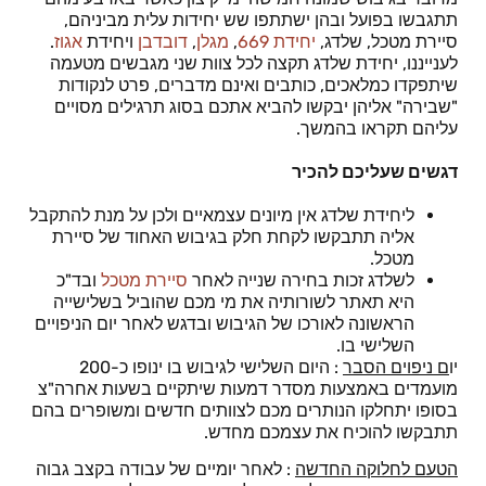
תתגבשו בפועל ובהן ישתתפו שש יחידות עלית מביניהם,
סיירת מטכל, שלדג,
יחידת 669
,
מגלן
,
דובדבן
ויחידת
אגוז
.
לענייננו, יחידת שלדג תקצה לכל צוות שני מגבשים מטעמה
שיתפקדו כמלאכים, כותבים ואינם מדברים, פרט לנקודות
"שבירה" אליהן יבקשו להביא אתכם בסוג תרגילים מסויים
עליהם תקראו בהמשך.
דגשים שעליכם להכיר
ליחידת שלדג אין מיונים עצמאיים ולכן על מנת להתקבל
אליה תתבקשו לקחת חלק בגיבוש האחוד של סיירת
מטכל.
לשלדג זכות בחירה שנייה לאחר
סיירת מטכל
ובד"כ
היא תאתר לשורותיה את מי מכם שהוביל בשלישייה
הראשונה לאורכו של הגיבוש ובדגש לאחר יום הניפויים
השלישי בו.
יו
ם ניפוים הסבר
: היום השלישי לגיבוש בו ינופו כ-200
מועמדים באמצעות מסדר דמעות שיתקיים בשעות אחרה"צ
בסופו יתחלקו הנותרים מכם לצוותים חדשים ומשופרים בהם
תתבקשו להוכיח את עצמכם מחדש.
הטעם לחלוקה החדשה
: לאחר יומיים של עבודה בקצב גבוה