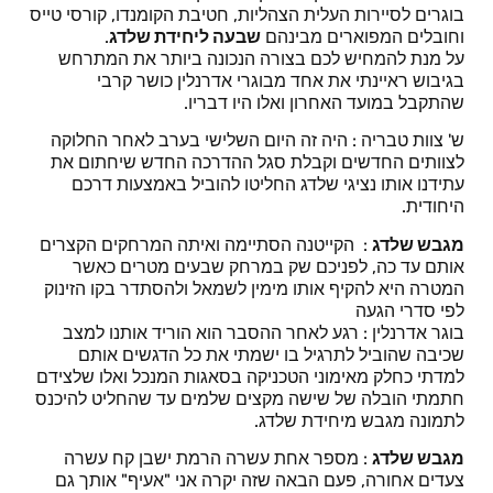
בוגרים לסיירות העלית הצהליות, חטיבת הקומנדו, קורסי טייס
וחובלים המפוארים מבינהם
שבעה ליחידת שלדג
.
על מנת להמחיש לכם בצורה הנכונה ביותר את המתרחש
בגיבוש ראיינתי את אחד מבוגרי אדרנלין כושר קרבי
שהתקבל במועד האחרון ואלו היו דבריו.
ש' צוות טבריה : היה זה היום השלישי בערב לאחר החלוקה
לצוותים החדשים וקבלת סגל ההדרכה החדש שיחתום את
עתידנו אותו נציגי שלדג החליטו להוביל באמצעות דרכם
היחודית.
מגבש שלדג
: הקייטנה הסתיימה ואיתה המרחקים הקצרים
אותם עד כה, לפניכם שק במרחק שבעים מטרים כאשר
המטרה היא להקיף אותו מימין לשמאל ולהסתדר בקו הזינוק
לפי סדרי הגעה
בוגר אדרנלין : רגע לאחר ההסבר הוא הוריד אותנו למצב
שכיבה שהוביל לתרגיל בו ישמתי את כל הדגשים אותם
למדתי כחלק מאימוני הטכניקה בסאגות המנכל ואלו שלצידם
חתמתי הובלה של שישה מקצים שלמים עד שהחליט להיכנס
לתמונה מגבש מיחידת שלדג.
מגבש שלדג
: מספר אחת עשרה הרמת ישבן קח עשרה
צעדים אחורה, פעם הבאה שזה יקרה אני "אעיף" אותך גם