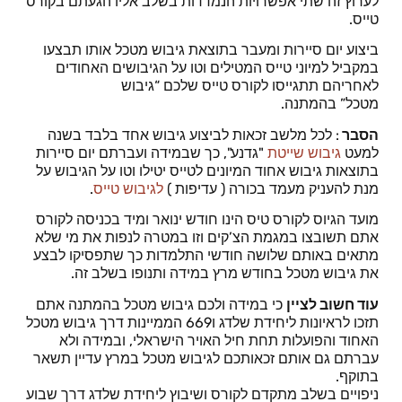
לערוץ זה שתי אפשרויות הנמדדות בשלב אליו הגעתם בקורס
טייס.
ביצוע יום סיירות ומעבר בתוצאת גיבוש מטכל אותו תבצעו
במקביל למיוני טייס המטילים וטו על הגיבושים האחודים
לאחריהם תתגייסו לקורס טייס שלכם “גיבוש
מטכל” בהמתנה.
הסבר
: לכל מלשב זכאות לביצוע גיבוש אחד בלבד בשנה
למעט
גיבוש שייטת
"גדנע", כך שבמידה ועברתם יום סיירות
בתוצאות גיבוש אחוד המיונים לטייס יטילו וטו על הגיבוש על
מנת להעניק מעמד בכורה ( עדיפות )
לגיבוש טייס
.
מועד הגיוס לקורס טיס הינו חודש ינואר ומיד בכניסה לקורס
אתם תשובצו במגמת הצ’קים וזו במטרה לנפות את מי שלא
מתאים באותם שלושה חודשי התלמדות כך שתפסיקו לבצע
את גיבוש מטכל בחודש מרץ במידה ותנופו בשלב זה.
עוד חשוב לציין
כי במידה ולכם גיבוש מטכל בהמתנה אתם
תזכו לראיונות ליחידת שלדג ו669 הממיינות דרך גיבוש מטכל
האחוד והפועלות תחת חיל האויר הישראלי, ובמידה ולא
עברתם גם אותם זכאותכם לגיבוש מטכל במרץ עדיין תשאר
בתוקף.
ניפויים בשלב מתקדם לקורס ושיבוץ ליחידת שלדג דרך שבוע