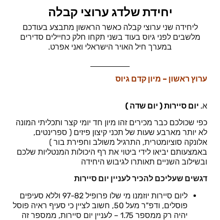
יחידת שלדג ערוצי קבלה
ליחידה שני ערוצי קבלה כאשר הראשון מתבצע בעודכם
מלשבים לפני גיוס בעוד בשני תקחו חלק כחיילים סדירים
במערך חיל האויר הישראלי ואני אפרט.
ערוץ ראשון – מיון קדם גיוס
א
.
יום סיירות
(
יום שדה
)
כפי שכולכם כבר מכירים זהו מיון חד יומי קצר ותכליתי המונה
לא יותר מארבע שעות של תכני קיצון פיזים ( ספרינטים,
אלונקה סוציומטרית, התרגיל משולב וחפירת בור )
באמצעותם יביאו לידי ביטוי את רף היכולות המנטליות שלכם
ובשילוב השניים תאותרו לגיבוש היחידה
דגשים שעליכם להכיר לעניין יום סיירות
ליום סיירות יוזמנו מי שלו פרופיל 97-82 וללא סעיפים
פוסלים, ודפ"ר מעל 50, חשוב לציין כי סעיף ראיה פוסל
יהיה רק ממספר 1.75 – לעניין יום סיירות, ממספר זה