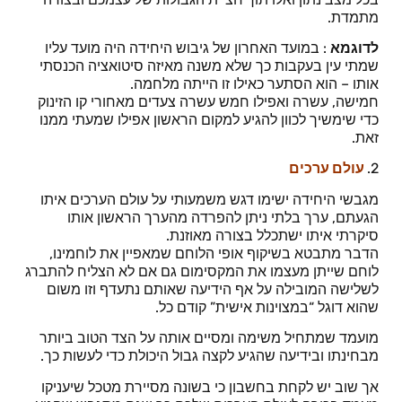
מתמדת.
לדוגמא
: במועד האחרון של גיבוש היחידה היה מועד עליו
שמתי עין בעקבות כך שלא משנה מאיזה סיטואציה הכנסתי
אותו – הוא הסתער כאילו זו הייתה מלחמה.
חמישה, עשרה ואפילו חמש עשרה צעדים מאחורי קו הזינוק
כדי שימשיך לכוון להגיע למקום הראשון אפילו שמעתי ממנו
זאת.
2.
עולם ערכים
מגבשי היחידה ישימו דגש משמעותי על עולם הערכים איתו
הגעתם, ערך בלתי ניתן להפרדה מהערך הראשון אותו
סיקרתי איתו ישתכלל בצורה מאוזנת.
הדבר מתבטא בשיקוף אופי הלוחם שמאפיין את לוחמינו,
לוחם שייתן מעצמו את המקסימום גם אם לא הצליח להתברג
לשלישה המובילה על אף הידיעה שאותם נתעדף וזו משום
שהוא דוגל “במצוינות אישית” קודם כל.
מועמד שמתחיל משימה ומסיים אותה על הצד הטוב ביותר
מבחינתו ובידיעה שהגיע לקצה גבול היכולת כדי לעשות כך.
אך שוב יש לקחת בחשבון כי בשונה מסיירת מטכל שיעניקו