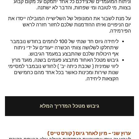
וניתוח המועמדים שלצידכם כל אחד יתמקם על מקום קבוע
בצוות, מי לטובה ומי שפחות, והדבר לא ישתנה.
על מנת לשבור את המונופול של השלישייה המובילה ייסדו את
יום הניפויים ואיתו ההזדמנות שלכם לחזור חזרה לראש
הפירמידה.
ליחידה גיוס חד שנתי של 100 לוחמים בחודש נובמבר
שיתחלקו לשלושה צוותי הכשרה ייעודים על ידי ניתוח
אף היכולות שלכם שהתבצע במעמד הגיבוש.
גיבוש מטכל האחוד מתבצע פעמים בשנה, מועד מרץ
ליווי שמינית ( שכבת כיתה יב' ) לחודש נובמבר למסיימי
שנות שירות ומכינות כאשר בכל אחד מהם כחמישים
הקצאות ליחידה.
גיבוש מטכל המדריך המלא
ערוץ
שני – מיון לאחר גיוס (
קורס טייס
)