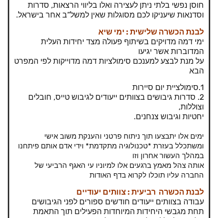
חוסן נפשי בלתי ניתן לעצירה ואלו בליווי הרצאות, סדרות
וסדנאות שיעניקו לכם מסוגלות שאין למשל”ב אחר בישראל.
לבנת הכשרה שלישית : ימי שיא
ימי דמה מדויקים בשיתוף פעולה מצד יחידות העלית
המדוברות אשר יגיעו
על מנת לבצע למענכם סימולציות דמה מדוייקות לפי המפרט
הבא
1.סימולציית יום סיירות
2. סדרות גיבושים בצוותים ייעודים לגיבוש טייס, חובלים
וצוללות,
יחטיות וגיבוש צנחנים.
ימים אלו יתבצעו תוך ניתוח פרטני והענקת משוב אישי
ומשתכלל בעזרת *טכנולוגיה מתקדמת* וידי אדם אותם פיתחנו
במהלך העשור אחרון וזו
אותה צהל מאמץ ברגעים אלו למיוניו עי האגף הרביעי של
החברה עליו תוכלו לקרוא בדף האודות
לבנת הכשרה רביעית : צוותים יעודיים
עבודה בצוותים ייעודים חודשים ספורים לפני הגיבושים
תחת מגבשי היחידות המיוחדות הפעילים תוך התאמת