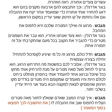
עשרים צעדים אחורה, ראה הוזהרת.
בוגר אדרנלין : וכך התבצעו להם ארבעה מקצים בהם הוא
דאג להחזיר אותי אחורה כדי שמועמד אחר יקח את ההובלה
וגם אלו נחתמו על קו הזינוק שאני עדיין במקום הראשון.
מגבש
: מרגע זה ואילך המטרה שלכם היא לתפוס את
המחבל.
בוגר אדרנלין : הוא צעד ואנחנו אחריו, הוא עבר את השמונים
מטרים כדי להגביר את הקצב בכל פעם שהתקרבתי וכל זה
חמורה אחת.
מגבש
: חדל כולם, מרגע זה כל מי שיגיע לקומיכול להתחיל
זחילה בצורה עצמאית
בוגר אדרנלין : אסביר לכם בפשטות מה התרחש הרגע, הוא
גרם לי לזחול מעל מאה מטרים על מנת להרחיק אותי מהקו
ככל שיוכל וברגע אחד להעמיד אותי בחסרון מוחלט ביחס
לכולם היות והיו מועמדים שמקומם היה מטרים בודדים מקו
הזינוק שהסםיקו לצאת למקצה הבא בעוד אני הייתי עדיין
בשלבי חזור.
מגבש
: איך קורה המצב שאדם שנאלץ לחזור מאה מטרים
הצליח לתפוס שוב את ההובלה ?!
( את התשובה לכך תמצאו
בסוף המאמר )